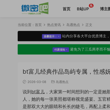
免
首页
B站UP
博主
当前位置：
首页
热点资讯
岛遇热点
正文
站内分享各大平台优质博主
温馨提示：
避免为了三瓜两枣而不
付废须知
bt富儿经典作品岛屿专属，性感
2026-03-08
岛遇热点
说到
bt富儿
，大家第一时间想到的一定是她
人，她的每一张美照都堪称视觉盛宴。五官
是那双大大的眼睛和长长的睫毛，再配上柔