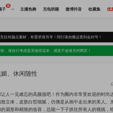
热
圈子
主播热舞
充电哄睡
微博抖音
收藏集
优
，无任何漏点素材，有需求请另寻！同行请勿搬运查到会封号！
愉快，请自行考虑是否值得花米，感觉不值请关闭网页！
妩媚、休闲随性
那让人一见难忘的高颜值吧！作为圈内非常受欢迎的时尚
精致立体，皮肤白皙细腻，仿佛是从画中走出来的美人。
和的眉形和精致的妆容，总能一下子抓住所有人的视线，