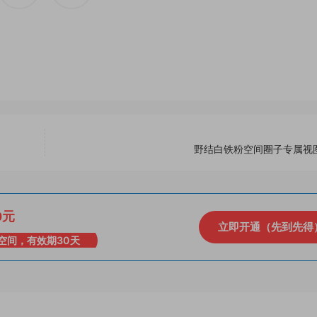
野结白铁粉空间圈子专属视
0元
立即开通（先到先得
空间，有效期30天