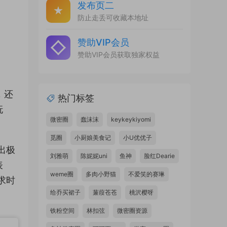
发布页二
防止走丢可收藏本地址
赞助VIP会员
赞助VIP会员获取独家权益
，还
热门标签
妩
微密圈
蠢沫沫
keykeykiyomi
觅圈
小厨娘美食记
小U优优子
出极
刘雅萌
陈妮妮uni
鱼神
脸红Dearie
表
weme圈
多肉小野猫
不爱笑的赛琳
求时
给乔买裙子
蒹葭苍苍
桃沢樱呀
铁粉空间
林扣弦
微密圈资源