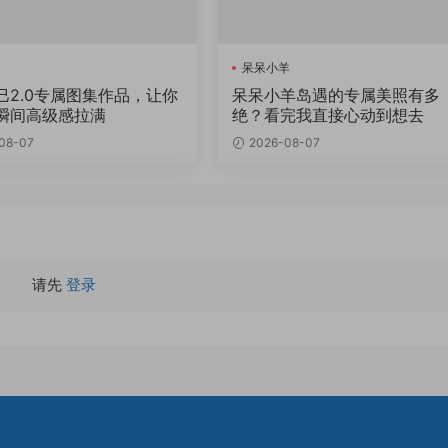
呆呆小羊
巳2.0专属图集作品，让你
呆呆小羊岛遇的专属美照有多
瞬间高级感拉满
绝？看完我直接心动到想去
08-07
2026-08-07
请先
登录