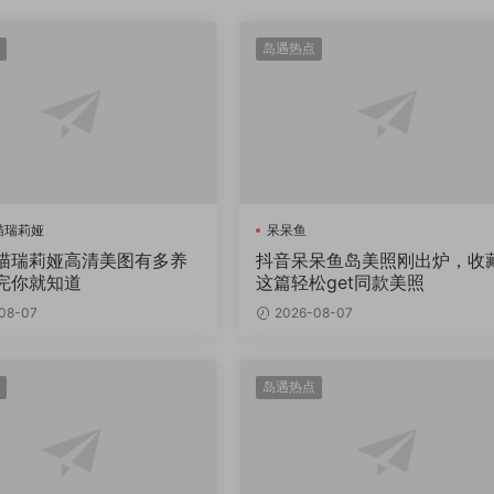
岛遇热点
喵瑞莉娅
呆呆鱼
喵瑞莉娅高清美图有多养
抖音呆呆鱼岛美照刚出炉，收
完你就知道
这篇轻松get同款美照
08-07
2026-08-07
岛遇热点