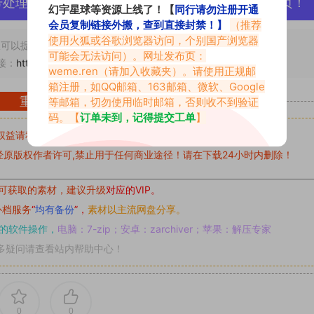
号处理，素材资源无露点、需求请绕道，关闭本站网页！
幻宇星球等资源上线了！【
同行请勿注册开通
会员复制链接外搬，查到直接封禁！】
（推荐
使用火狐或谷歌浏览器访问，个别国产浏览器
可以提交工单处理。
可能会无法访问）。网址发布页：
接：
https://www.vmiba.com/19035.html
weme.ren
（请加入收藏夹）。请使用正规邮
箱注册，如QQ邮箱、163邮箱、微软、Google
重要声明
等邮箱，切勿使用临时邮箱，否则收不到验证
码。【
订单未到，记得提交工单
】
权益请私信留言
收到留言后，我们会第一时间进行审核后删除。
原版权作者许可,禁止用于任何商业途径！请在下载24小时内删除！
可获取的素材，建议升级
对应的VIP。
补档服务
“
均有备份
”，
素材以主流网盘分享。
的软件操作，
电脑：7-zip；安卓：zarchiver；苹果：解压专家
多疑问请查看站内帮助中心！
0
0