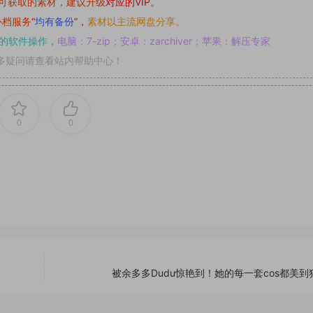
可获取的素材，建议升级
对应的VIP。
补档服务
“
均有备份
”，
素材以主流网盘分享。
的软件操作，
电脑：7-zip；安卓：zarchiver；苹果：解压专家
多疑问请查看站内帮助中心！
0
0
被余多多Dudu惊艳到！她的每一套cos都美到