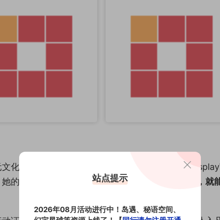
化的传播者。通过她的作品，让更多人领略到cospla
站点提示
。她的成功告诉我们：
当纯粹的热爱遇见执着的坚持，就
2026年08月活动进行中！岛遇、秘语空间、
幻宇星球等资源上线了！【
同行请勿注册开通