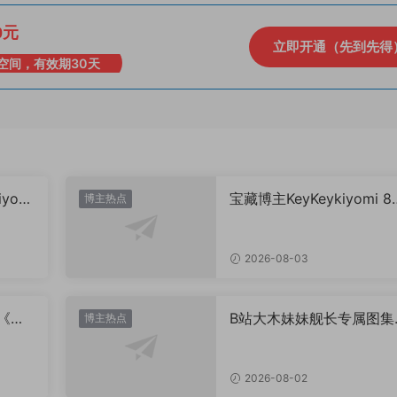
0元
立即开通（先到先得
空间，有效期30天
yomi
宝藏博主KeyKeykiyomi 8
博主热点
特辑出炉《水世界记》甜
表，已循环N遍！
2026-08-03
辑《夏
B站大木妹妹舰长专属图集
博主热点
到底藏着多少未公开内容
2026-08-02