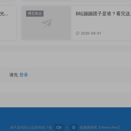
光？
B站蹦蹦团子是谁？看完这
博主热点
个人介绍你就全懂了
2026-08-01
请先
登录
来不及找到心仪的内容？按
Ctr
+
D
收藏微密吧【Weme.Ren】