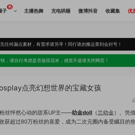
热
圈子
主播热舞
充电哄睡
微博抖音
收藏集
优
，无任何漏点素材，有需求请另寻！同行请勿搬运查到会封号！
愉快，请自行考虑是否值得花米，感觉不值请关闭网页！
splay点亮幻想世界的宝藏女孩
粉丝怦然心动的甜系UP主——
幼金doll
（
兰幼金
）。凭
她已收获超过80万粉丝的喜爱，成为二次元圈内备受瞩目的