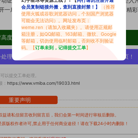
行动证明，美丽与才华可以完美共存。她就像是一个坠入
会员复制链接外搬，查到直接封禁！】
（推荐
们打开一扇通往幻想世界的大门。期待未来能看到她更多精
使用火狐或谷歌浏览器访问，个别国产浏览器
！
可能会无法访问）。网址发布页：
weme.ren
（请加入收藏夹）。请使用正规邮
箱注册，如QQ邮箱、163邮箱、微软、Google
材高度去重复、逐一归档方便收藏！
等邮箱，切勿使用临时邮箱，否则收不到验证
码。【
订单未到，记得提交工单
】
号处理，素材资源无露点、需求请绕道，关闭本站网页！
可以提交工单处理。
接：
https://www.vmiba.com/19033.html
重要声明
权益请私信留言
收到留言后，我们会第一时间进行审核后删除。
原版权作者许可,禁止用于任何商业途径！请在下载24小时内删除！