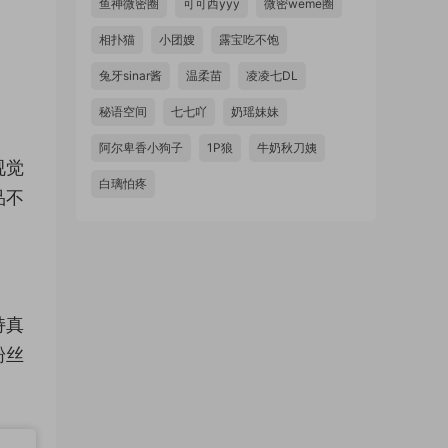
鱼神微密圈
可可西yyy
微密weme圈
相扑猫
小团嫂
露宝吃不饱
兔牙sinar酱
温柔苗
凌凌七DL
秘语空间
七七吖
奶瑶妹妹
阿尔卑香小狗子
1P狼
牛奶秋刀姨
视觉
白璃怕疼
品不
持真
粉丝