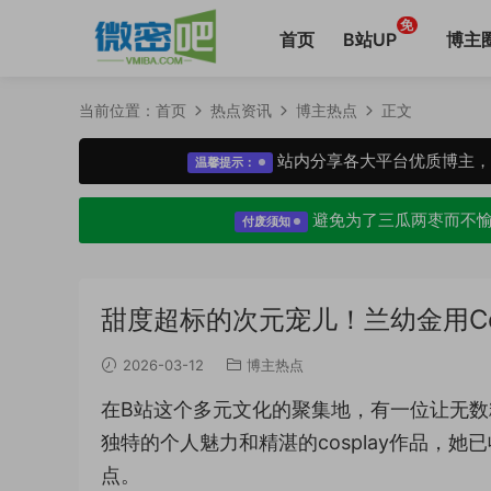
免
首页
B站UP
博主
当前位置：
首页
热点资讯
博主热点
正文
站内分享各大平台优质博主
温馨提示：
避免为了三瓜两枣而不
付废须知
甜度超标的次元宠儿！兰幼金用Co
2026-03-12
博主热点
在B站这个多元文化的聚集地，有一位让无数
独特的个人魅力和精湛的cosplay作品，
点。