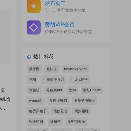
发布页二
防止走丢可收藏本地址
赞助VIP会员
赞助VIP会员获取独家权益
热门标签
微密圈
蠢沫沫
keykeykiyomi
觅圈
小厨娘美食记
小U优优子
了阳
刘雅萌
陈妮妮uni
鱼神
脸红Dearie
理到场
weme圈
多肉小野猫
不爱笑的赛琳
色，
给乔买裙子
蒹葭苍苍
桃沢樱呀
铁粉空间
林扣弦
微密圈资源