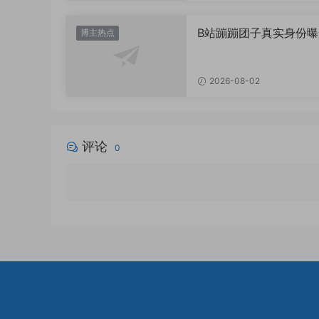
B站蹦蹦团子真实身份曝
博主热点
原来她是这样的UP主
2026-08-02
评论
0