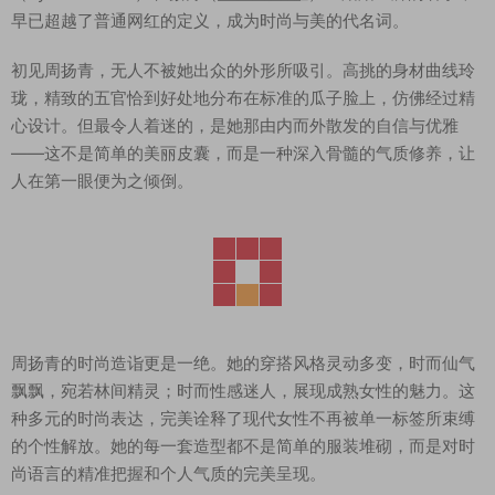
早已超越了普通网红的定义，成为时尚与美的代名词。
初见周扬青，无人不被她出众的外形所吸引。高挑的身材曲线玲
珑，精致的五官恰到好处地分布在标准的瓜子脸上，仿佛经过精
心设计。但最令人着迷的，是她那由内而外散发的自信与优雅
——这不是简单的美丽皮囊，而是一种深入骨髓的气质修养，让
人在第一眼便为之倾倒。
周扬青的时尚造诣更是一绝。她的穿搭风格灵动多变，时而仙气
飘飘，宛若林间精灵；时而性感迷人，展现成熟女性的魅力。这
种多元的时尚表达，完美诠释了现代女性不再被单一标签所束缚
的个性解放。她的每一套造型都不是简单的服装堆砌，而是对时
尚语言的精准把握和个人气质的完美呈现。