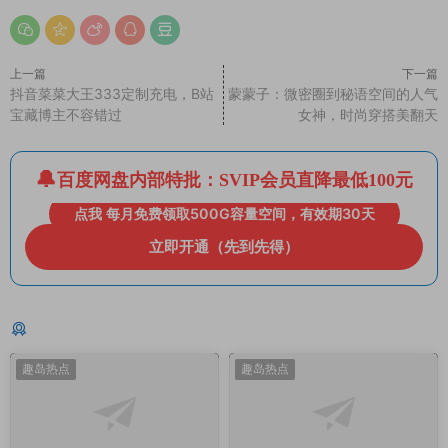
上一篇
下一篇
抖音菜菜大王333定制充电，B站
蒙蒙子：微密圈到秘语空间的人气
宝藏博主不容错过
女神，时尚穿搭美翻天
百度网盘内部特批：SVIP会员直降最低100元
点我 每月免费领取500G容量空间，有效期30天
立即开通（先到先得）
猜你喜欢
趣岛热点
趣岛热点