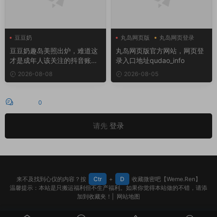
豆豆奶
丸岛网页版
丸岛网页登录
豆豆奶趣岛美照出炉，难道这
丸岛网页版官方网站，网页登
才是成年人该关注的抖音账
录入口地址qudao_info
号？
2026-08-08
2026-08-05
评论
0
请先
登录
来不及找到心仪的内容？按
Ctr
+
D
收藏微密吧【Weme.Ren】
温馨提示：本站是只搬运福利但不生产福利。如果你觉得本站做的不错，请添
加到收藏夹！|
网站地图