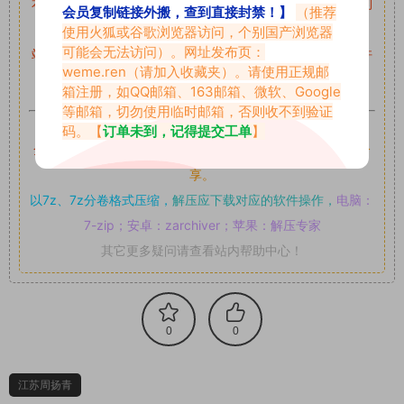
本站资源均来自网络分享，如有侵犯你的权益请私信留言
收到
会员复制链接外搬，查到直接封禁！】
（推荐
留言后，我们会第一时间进行审核后删除。
使用火狐或谷歌浏览器访问，个别国产浏览器
可能会无法访问）。网址发布页：
站内资源为网友个人学习或测试研究使用，未经原版权作者许
weme.ren
（请加入收藏夹）。请使用正规邮
可,禁止用于任何商业途径！请在下载24小时内删除！
箱注册，如QQ邮箱、163邮箱、微软、Google
等邮箱，切勿使用临时邮箱，否则收不到验证
如果遇到付费才可获取的素材，建议升级
对应的VIP。
码。【
订单未到，记得提交工单
】
全站付费素材可提供补档服务
“
均有备份
”，
素材以主流网盘分
享。
以7z、7z分卷格式压缩，
解压应下载对应的软件操作，
电脑：
7-zip；安卓：zarchiver；苹果：解压专家
其它更多疑问请查看站内帮助中心！
0
0
江苏周扬青