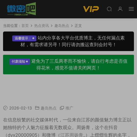
当前位置：
首页
热点资讯
趣岛热点
正文
站内分享各大平台优质博主，无任何漏点素
温馨提示：
材，有需求请另寻！同行请勿搬运查到会封号！
避免为了三瓜两枣而不愉快，请自行考虑是否值
付废须知
得花米，感觉不值请关闭网页！
多面缪斯~江苏周扬青直播回放跳舞，诠释时尚
与自信
2026-02-13
趣岛热点
推广
在信息纷繁的社交媒体时代，一位来自江苏的颜值魅力博主正以
她独特的个人魅力征服着无数观众。周扬青，这个在抖音
（dyx20000905）和微博（
江苏周扬青
_）上熠熠生辉的名字，