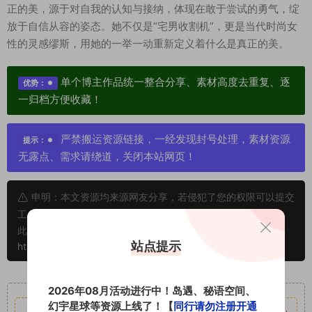
正的美，源于对自我的认知与接纳，体现在敢于尝试的勇气，绽
放于自信从容的姿态。她不仅是“宅男收割机”，更是当代时尚女
性的灵感缪斯，用她的一举一动重新定义着什么是真正的美。
单个博主作品统一整合分享、素材高度去重复、逐
优势：
一归档方便收藏！
严禁搬运资源链接，一经发现封号处理，素材资源
提示：
无露点、需求请绕道，关闭本站网页！
申明：本文资源均来源网友分享，若侵犯了您的权限可以提交
工单处理。
此外本文章皆属于原创文章，转载请注明出处！原文链接：
站点提示
https://www.vmiba.com/19025.html
重要声明
2026年08月活动进行中！岛遇、秘语空间、
幻宇星球等资源上线了！【
同行请勿注册开通