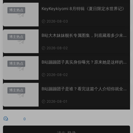
KeyKeykiyomi 8月特辑《夏日限定水世界记》
博主热点
2026-08-03
B站大木妹妹舰长专属图集，到底藏着多少未
博主热点
公开内容？
2026-08-02
B站蹦蹦团子真实身份曝光？原来她是这样的U
博主热点
P主
2026-08-02
B站蹦蹦团子是谁？看完这篇个人介绍你就全
博主热点
懂了
2026-08-01
评论
0