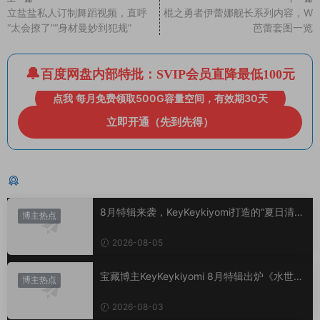
立盐盐私人订制舞蹈视频，直呼
棍之勇者伊蕾娜舰长系列内容，W
“太会撩了”“身材曼妙到犯规”
芭蕾套图一览
百度网盘内部特批：SVIP会员直降最低100元
点我 每月免费领取500G容量空间，有效期30天
立即开通（先到先得）
猜你喜欢
8月特辑来袭，KeyKeykiyomi打造的“夏日清凉
博主热点
美学”
2026-08-05
宝藏博主KeyKeykiyomi 8月特辑出炉《水世界
博主热点
记》甜度爆表，已循环N遍！
2026-08-03