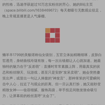
的性格，迅速俘获超过10万忠实粉丝的芳心。她的B站主页
（space.bilibili.com/1638469672）每天都吸引无数观众驻足，
晚上常规直播更是人气爆棚。
懒羊羊1799的美貌堪称仙女级别，五官立体如精雕细琢，皮肤白
皙透亮，身材曲线玲珑有致，每一次出镜都让人心跳加速。她最
独特的魅力在于“反差萌”：直播时常常素颜上阵，用最真实的状
态和粉丝聊天、玩游戏，甚至只是安静“发呆卖萌”。她会突然傻
笑出声，或冒出一句让人捧腹的“神发言”，那种笨笨的可爱瞬间
击中人心，拉近了与观众的距离。但一旦认真打扮，她又能秒变
精致女神——妆容细腻、服饰高级，举手投足间散发致命吸引
力，让屏幕前的粉丝直呼“太会了”。