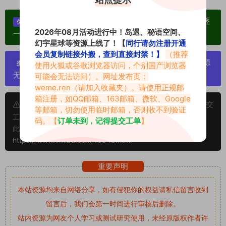
单个博主作品统一整合分享、素材高度去重复、逐
优势：
2026年08月活动进行中！岛遇、秘语空间、
一归档方便收藏！
幻宇星球等资源上线了！【
同行请勿注册开通
会员复制链接外搬，查到直接封禁！】
（推荐
严禁搬运资源链接，一经发现封号处理，素材资源
提示：
使用火狐或谷歌浏览器访问，个别国产浏览器
无露点、需求请绕道，关闭本站网页！
可能会无法访问）。网址发布页：
weme.ren
（请加入收藏夹）。请使用正规邮
箱注册，如QQ邮箱、163邮箱、微软、Google
申明：本文资源均来源网友分享，若侵犯了您的权限可以提交
等邮箱，切勿使用临时邮箱，否则收不到验证
工单处理。
码。【
订单未到，记得提交工单
】
此外本文章皆属于原创文章，转载请注明出处！原文链接：
https://www.vmiba.com/18948.html
重要声明
本站资源均来自网络分享，如有侵犯你的权益请私信留言
收到
留言后，我们会第一时间进行审核后删除。
站内资源为网友个人学习或测试研究使用，未经原版权作者许