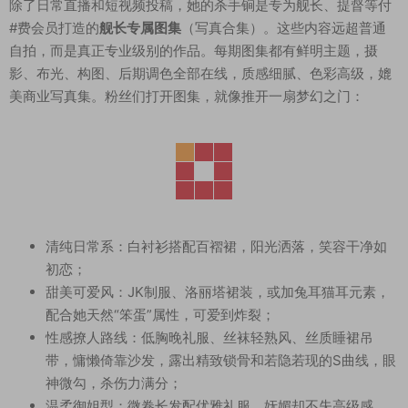
除了日常直播和短视频投稿，她的杀手锏是专为舰长、提督等付
#费会员打造的
舰长专属图集
（写真合集）。这些内容远超普通
自拍，而是真正专业级别的作品。每期图集都有鲜明主题，摄
影、布光、构图、后期调色全部在线，质感细腻、色彩高级，媲
美商业写真集。粉丝们打开图集，就像推开一扇梦幻之门：
清纯日常系：白衬衫搭配百褶裙，阳光洒落，笑容干净如
初恋；
甜美可爱风：JK制服、洛丽塔裙装，或加兔耳猫耳元素，
配合她天然“笨蛋”属性，可爱到炸裂；
性感撩人路线：低胸晚礼服、丝袜轻熟风、丝质睡裙吊
带，慵懒倚靠沙发，露出精致锁骨和若隐若现的S曲线，眼
神微勾，杀伤力满分；
温柔御姐型：微卷长发配优雅礼服，妩媚却不失高级感。