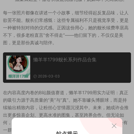
每一张照片都像在讲述一个小故事，细节经得起反复品味，让人
欲罢不能。舰长们常感慨：这些专属福利不只是视觉享受，更是
一种被特别对待的仪式感。正因这份用心，她的舰长续费率居高
不下，很多老粉直言“舍不得走”——他们留下的，不仅仅是美
图，更是那份真诚与陪伴。
懒羊羊1799舰长系列作品合集
2026-03-03
在内容高度内卷的B站颜值赛道，懒羊羊1799用实力证明：真正
的吸引力源于高质量的“美”与“真”。她不靠噱头博眼球，而是持
续输出精致内容，让粉丝心甘情愿沉浸其中。未来，她或许会推
出更多惊喜企划、更高水准的图集，甚至跨界合作。但无论如
何，只要她在镜头前甜甜地说“大家今天也要开心哦～”，就会有
一群人愿意一直陪着她“笨”下去。
站点提示