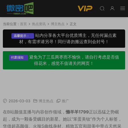
当前位置：
首页
热点资讯
博主热点
正文
站内分享各大平台优质博主，无任何漏点素
温馨提示：
材，有需求请另寻！同行请勿搬运查到会封号！
避免为了三瓜两枣而不愉快，请自行考虑是否值
付废须知
得花米，感觉不值请关闭网页！
懒羊羊1799舰长专属图集，堪称妩媚却不失高级
感
2026-03-03
博主热点
推广
在B站颜值直播与内容创作领域，
懒羊羊1799
正以迅猛之势崛
起，成为一颗备受瞩目的新星。她以“笨蛋美钕”作为个人标签，
凭借超高颜值、火辣S曲线身材、精致五官和甜美中带点天然呆