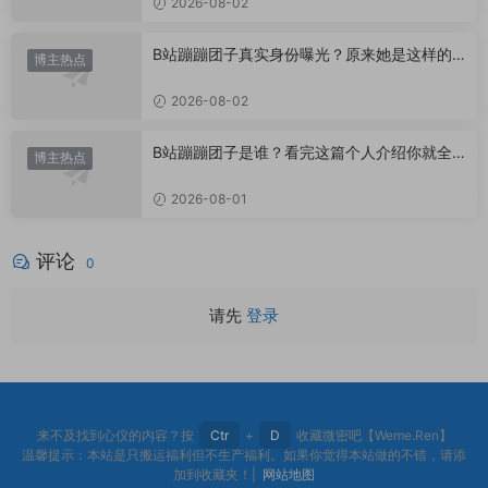
2026-08-02
B站蹦蹦团子真实身份曝光？原来她是这样的U
博主热点
P主
2026-08-02
B站蹦蹦团子是谁？看完这篇个人介绍你就全
博主热点
懂了
2026-08-01
评论
0
请先
登录
来不及找到心仪的内容？按
Ctr
+
D
收藏微密吧【Weme.Ren】
温馨提示：本站是只搬运福利但不生产福利。如果你觉得本站做的不错，请添
加到收藏夹！|
网站地图