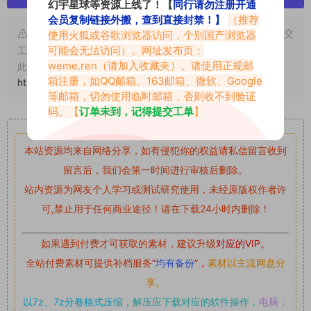
幻宇星球等资源上线了！【
同行请勿注册开通
会员复制链接外搬，查到直接封禁！】
（推荐
申明：本文资源均来源网友分享，若侵犯了您的权限可以提交
使用火狐或谷歌浏览器访问，个别国产浏览器
可能会无法访问）。网址发布页：
工单处理。
weme.ren
（请加入收藏夹）。请使用正规邮
此外本文章皆属于原创文章，转载请注明出处！原文链接：
箱注册，如QQ邮箱、163邮箱、微软、Google
https://www.vmiba.com/18902.html
等邮箱，切勿使用临时邮箱，否则收不到验证
码。【
订单未到，记得提交工单
】
重要声明
本站资源均来自网络分享，如有侵犯你的权益请私信留言
收到
留言后，我们会第一时间进行审核后删除。
站内资源为网友个人学习或测试研究使用，未经原版权作者许
可,禁止用于任何商业途径！请在下载24小时内删除！
如果遇到付费才可获取的素材，建议升级
对应的VIP。
全站付费素材可提供补档服务
“
均有备份
”，
素材以主流网盘分
享。
以7z、7z分卷格式压缩，
解压应下载对应的软件操作，
电脑：