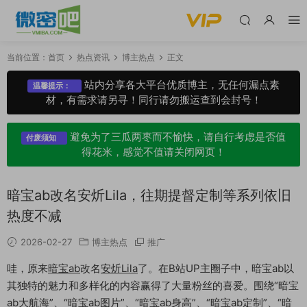
当前位置：
首页
热点资讯
博主热点
正文
站内分享各大平台优质博主，无任何漏点素
温馨提示：
材，有需求请另寻！同行请勿搬运查到会封号！
避免为了三瓜两枣而不愉快，请自行考虑是否值
付废须知
得花米，感觉不值请关闭网页！
暗宝ab改名安炘Lila，往期提督定制等系列依旧
热度不减
2026-02-27
博主热点
推广
哇，原来
暗宝ab
改名
安炘Lila
了。在B站UP主圈子中，暗宝ab以
其独特的魅力和多样化的内容赢得了大量粉丝的喜爱。围绕“暗宝
ab大航海”、“暗宝ab图片”、“暗宝ab身高”、“暗宝ab定制”、“暗