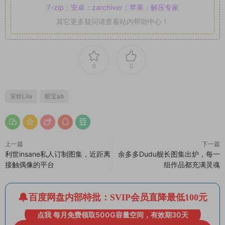
7-zip；安卓：zarchiver；苹果：解压专家
其它更多疑问请查看站内帮助中心！
0
0
安炘Lila
暗宝ab
上一篇
下一篇
利世insane私人订制图集，近距离
余多多Dudu舰长图集出炉，每一
接触偶像的平台
组作品都充满灵魂
百度网盘内部特批：SVIP会员直降最低100元
点我 每月免费领取500G容量空间，有效期30天