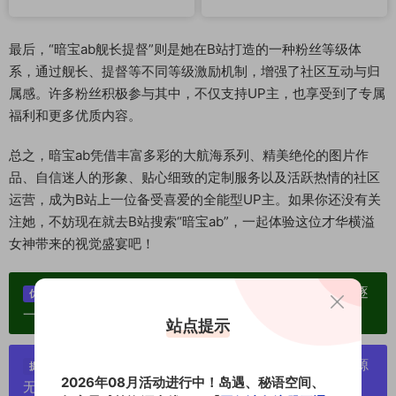
最后，“暗宝ab舰长提督”则是她在B站打造的一种粉丝等级体
系，通过舰长、提督等不同等级激励机制，增强了社区互动与归
属感。许多粉丝积极参与其中，不仅支持UP主，也享受到了专属
福利和更多优质内容。
总之，暗宝ab凭借丰富多彩的大航海系列、精美绝伦的图片作
品、自信迷人的形象、贴心细致的定制服务以及活跃热情的社区
运营，成为B站上一位备受喜爱的全能型UP主。如果你还没有关
注她，不妨现在就去B站搜索“暗宝ab”，一起体验这位才华横溢
女神带来的视觉盛宴吧！
单个博主作品统一整合分享、素材高度去重复、逐
优势：
一归档方便收藏！
站点提示
严禁搬运资源链接，一经发现封号处理，素材资源
提示：
2026年08月活动进行中！岛遇、秘语空间、
无露点、需求请绕道，关闭本站网页！