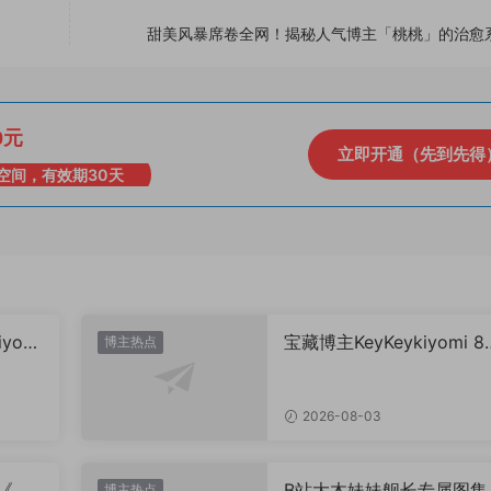
甜美风暴席卷全网！揭秘人气博主「桃桃」的治愈
0元
立即开通（先到先得
空间，有效期30天
yomi
宝藏博主KeyKeykiyomi 8
博主热点
特辑出炉《水世界记》甜
表，已循环N遍！
2026-08-03
辑《夏
B站大木妹妹舰长专属图集
博主热点