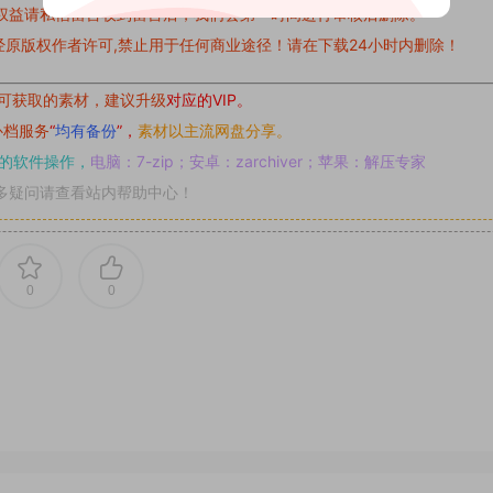
权益请私信留言
收到留言后，我们会第一时间进行审核后删除。
原版权作者许可,禁止用于任何商业途径！请在下载24小时内删除！
可获取的素材，建议升级
对应的VIP。
补档服务
“
均有备份
”，
素材以主流网盘分享。
的软件操作，
电脑：7-zip；安卓：zarchiver；苹果：解压专家
多疑问请查看站内帮助中心！
0
0