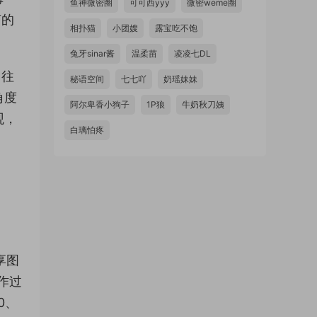
鱼神微密圈
可可西yyy
微密weme圈
言的
相扑猫
小团嫂
露宝吃不饱
兔牙sinar酱
温柔苗
凌凌七DL
，往
秘语空间
七七吖
奶瑶妹妹
角度
阿尔卑香小狗子
1P狼
牛奶秋刀姨
观，
白璃怕疼
享图
作过
0、