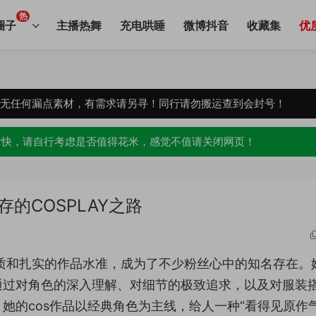
热
圈子
主播热舞
充电哄睡
微博抖音
收藏集
优
，无任何漏点素材，有需求请另寻！同行请勿搬运查到会封号！
愉快，请自行考虑是否值得花米，感觉不值请关闭网页！
的COSPLAY之路
质和扎实的作品水准，成为了不少粉丝心中的知名存在。
通过对角色的深入理解、对细节的极致追求，以及对服装
她的cos作品以经典角色为主线，给人一种“看得见原作