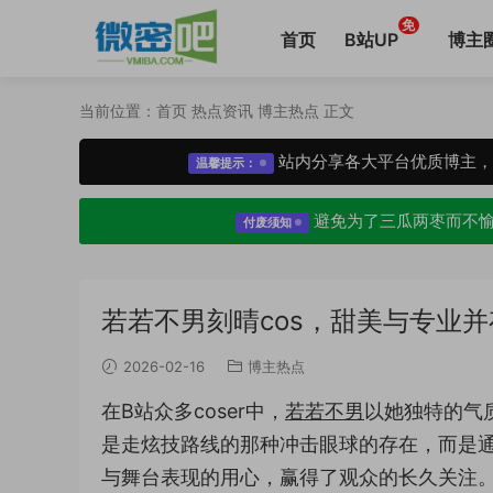
免
首页
B站UP
博主
当前位置：
首页
热点资讯
博主热点
正文
站内分享各大平台优质博主
温馨提示：
避免为了三瓜两枣而不
付废须知
若若不男刻晴cos，甜美与专业并存
2026-02-16
博主热点
在B站众多coser中，
若若不男
以她独特的气
是走炫技路线的那种冲击眼球的存在，而是
与舞台表现的用心，赢得了观众的长久关注。