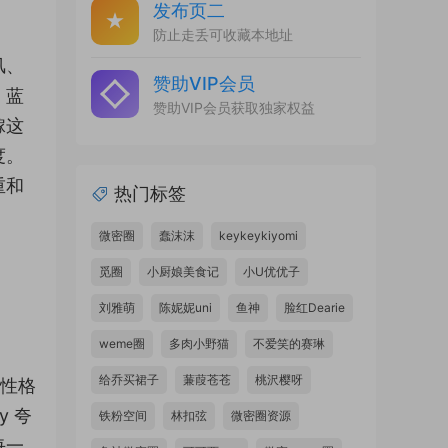
发布页二
防止走丢可收藏本地址
风、
赞助VIP会员
，蓝
赞助VIP会员获取独家权益
嫁这
度。
重和
热门标签
微密圈
蠢沫沫
keykeykiyomi
觅圈
小厨娘美食记
小U优优子
刘雅萌
陈妮妮uni
鱼神
脸红Dearie
weme圈
多肉小野猫
不爱笑的赛琳
给乔买裙子
蒹葭苍苍
桃沢樱呀
物性格
 夸
铁粉空间
林扣弦
微密圈资源
每一