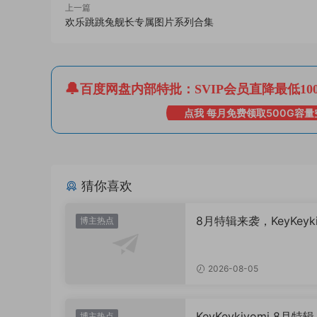
上一篇
欢乐跳跳兔舰长专属图片系列合集
百度网盘内部特批：SVIP会员直降最低10
点我 每月免费领取500G容量
猜你喜欢
8月特辑来袭，KeyKeyki
博主热点
打造的“夏日清凉美学”
2026-08-05
KeyKeykiyomi 8月特
博主热点