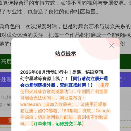
和预算选择合适的支持方式，获得不同的福利与专属资源。
现了专业性，也营造了良性的创作社区氛围。
对经典角色的一次次深度对话，也是对舞台艺术与观众关系
和对观众体验的关注，把每一个作品都打磨成一个能够触
说，她的作品与成长历程，都是值得持续关注与学习的范例。
站点提示
材高度去重复、逐一归档方便收藏！
2026年08月活动进行中！岛遇、秘语空间、
幻宇星球等资源上线了！【
同行请勿注册开通
号处理，素材资源无露点、需求请绕道，关闭本站网页！
会员复制链接外搬，查到直接封禁！】
（推荐
使用火狐或谷歌浏览器访问，个别国产浏览器
可以提交工单处理。
可能会无法访问）。网址发布页：
weme.ren
（请加入收藏夹）。请使用正规邮
接：
https://www.vmiba.com/18840.html
箱注册，如QQ邮箱、163邮箱、微软、Google
等邮箱，切勿使用临时邮箱，否则收不到验证
重要声明
码。【
订单未到，记得提交工单
】