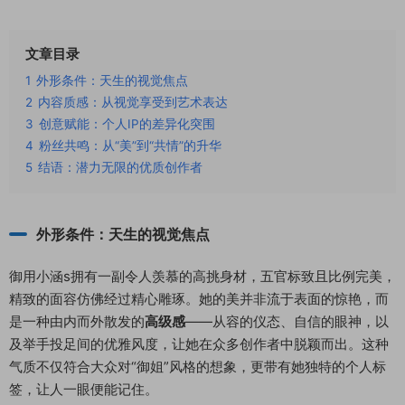
文章目录
1
外形条件：天生的视觉焦点
2
内容质感：从视觉享受到艺术表达
3
创意赋能：个人IP的差异化突围
4
粉丝共鸣：从“美”到“共情”的升华
5
结语：潜力无限的优质创作者
外形条件：天生的视觉焦点
御用小涵s拥有一副令人羡慕的高挑身材，五官标致且比例完美，
精致的面容仿佛经过精心雕琢。她的美并非流于表面的惊艳，而
是一种由内而外散发的
高级感
——从容的仪态、自信的眼神，以
及举手投足间的优雅风度，让她在众多创作者中脱颖而出。这种
气质不仅符合大众对“御姐”风格的想象，更带有她独特的个人标
签，让人一眼便能记住。