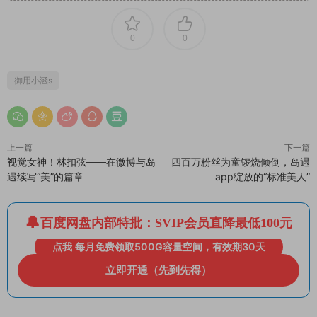
0
0
御用小涵s
上一篇
下一篇
视觉女神！林扣弦——在微博与岛
四百万粉丝为童锣烧倾倒，岛遇
遇续写“美”的篇章
app绽放的“标准美人”
百度网盘内部特批：SVIP会员直降最低100元
点我 每月免费领取500G容量空间，有效期30天
立即开通（先到先得）