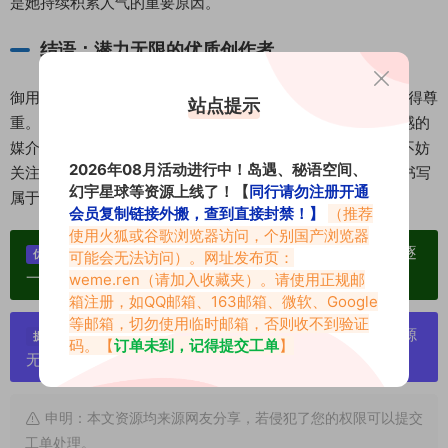
是她持续积累人气的重要原因。
结语：潜力无限的优质创作者
御用小涵s用实力证明，颜值创作者同样可以靠才华与诚意赢得尊
站点提示
重。在她身上，美不是单薄的标签，而是表达创意、连接情感的
媒介。如果你也欣赏这种兼具艺术质感与个人风格的内容，不妨
2026年08月活动进行中！岛遇、秘语空间、
关注这位正在崛起的B站UP主，一同见证她如何用镜头继续书写
幻宇星球等资源上线了！【
同行请勿注册开通
属于自己的魅力篇章。
会员复制链接外搬，查到直接封禁！】
（推荐
使用火狐或谷歌浏览器访问，个别国产浏览器
单个博主作品统一整合分享、素材高度去重复、逐
优势：
可能会无法访问）。网址发布页：
一归档方便收藏！
weme.ren
（请加入收藏夹）。请使用正规邮
箱注册，如QQ邮箱、163邮箱、微软、Google
等邮箱，切勿使用临时邮箱，否则收不到验证
严禁搬运资源链接，一经发现封号处理，素材资源
提示：
码。【
订单未到，记得提交工单
】
无露点、需求请绕道，关闭本站网页！
申明：本文资源均来源网友分享，若侵犯了您的权限可以提交
工单处理。