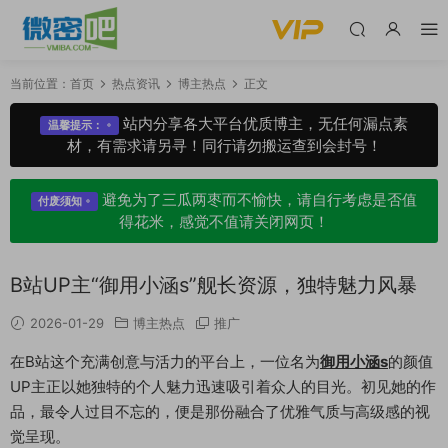
当前位置：
首页
热点资讯
博主热点
正文
站内分享各大平台优质博主，无任何漏点素
温馨提示：
材，有需求请另寻！同行请勿搬运查到会封号！
避免为了三瓜两枣而不愉快，请自行考虑是否值
付废须知
得花米，感觉不值请关闭网页！
B站UP主“御用小涵s”舰长资源，独特魅力风暴
2026-01-29
博主热点
推广
在B站这个充满创意与活力的平台上，一位名为
御用小涵s
的颜值
UP主正以她独特的个人魅力迅速吸引着众人的目光。初见她的作
品，最令人过目不忘的，便是那份融合了优雅气质与高级感的视
觉呈现。