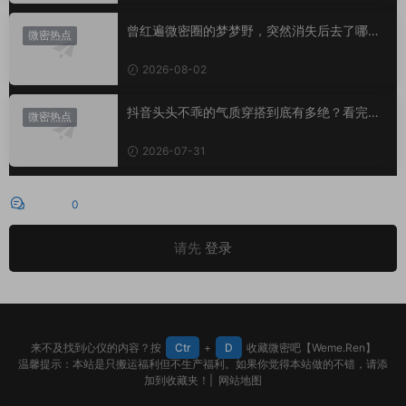
曾红遍微密圈的梦梦野，突然消失后去了哪
微密热点
里？
2026-08-02
抖音头头不乖的气质穿搭到底有多绝？看完想
微密热点
照搬整套
2026-07-31
评论
0
请先
登录
来不及找到心仪的内容？按
Ctr
+
D
收藏微密吧【Weme.Ren】
温馨提示：本站是只搬运福利但不生产福利。如果你觉得本站做的不错，请添
加到收藏夹！|
网站地图