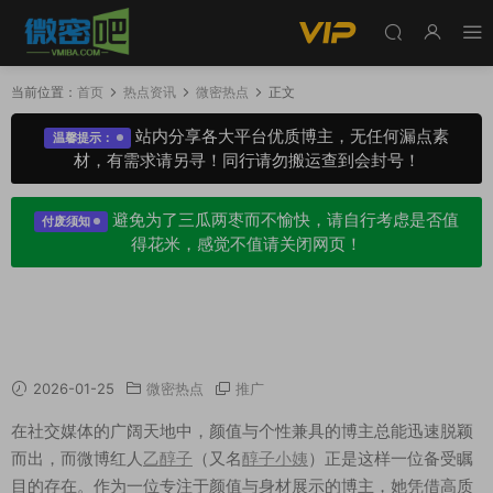
当前位置：
首页
热点资讯
微密热点
正文
站内分享各大平台优质博主，无任何漏点素
温馨提示：
材，有需求请另寻！同行请勿搬运查到会封号！
避免为了三瓜两枣而不愉快，请自行考虑是否值
付废须知
得花米，感觉不值请关闭网页！
微博醇子小姨高清养眼图集，大胆热辣颜值的博
主
2026-01-25
微密热点
推广
在社交媒体的广阔天地中，颜值与个性兼具的博主总能迅速脱颖
而出，而微博红人
乙醇子
（又名
醇子小姨
）正是这样一位备受瞩
目的存在。作为一位专注于颜值与身材展示的博主，她凭借高质