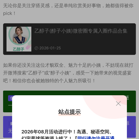
无论你是关注穿搭灵感，还是单纯欣赏美好事物，她都值得被你
pick！
乙醇子(醇子小姨)微密圈专属入圈作品合集
2026-01-25
如果你还没关注这位才貌双全、魅力十足的小姨，不妨现在就打
开微博搜索“乙醇子”或“醇子小姨”，感受一下她带来的视觉盛宴
吧！相信你也会被她独特的个人魅力所吸引！
单个博主作品统一整合分享、素材高度去重复、逐
优势：
一归档方便收藏！
站点提示
严禁搬运资源链接，一经发现封号处理，素材资源
提示：
无露点、需求请绕道，关闭本站网页！
2026年08月活动进行中！岛遇、秘语空间、
幻宇星球等资源上线了！【
同行请勿注册开通