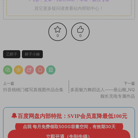
其它更多疑问请查看站内帮助中心！
0
0
乙醇子
醇子小姨
上一篇
下一篇
抖音桃桃门槛写真视图作品合集
多面魅力舞蹈达人——座山雕_NQ
舰长充电专属作品
百度网盘内部特批：SVIP会员直降最低100元
点我 每月免费领取500G容量空间，有效期30天
立即开通（先到先得）