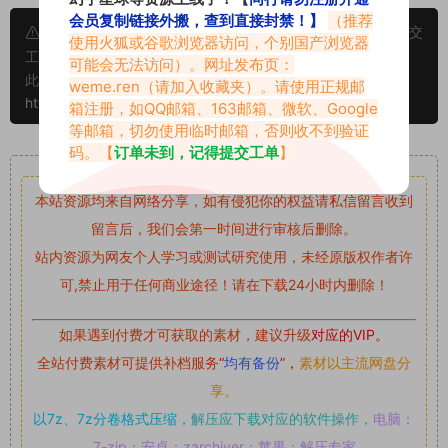
会员复制链接外搬，查到直接封禁！】
（推荐
申明：本文资源均来源网友分享，若侵犯了您的权限可以提交
使用火狐或谷歌浏览器访问，个别国产浏览器
工单处理。
可能会无法访问）。网址发布页：
此外本文章皆属于原创文章，转载请注明出处！原文链接：
weme.ren
（请加入收藏夹）。请使用正规邮
https://www.vmiba.com/18641.html
箱注册，如QQ邮箱、163邮箱、微软、Google
等邮箱，切勿使用临时邮箱，否则收不到验证
码。【
订单未到，记得提交工单
】
重要声明
本站资源均来自网络分享，如有侵犯你的权益请私信留言
收到
留言后，我们会第一时间进行审核后删除。
站内资源为网友个人学习或测试研究使用，未经原版权作者许
可,禁止用于任何商业途径！请在下载24小时内删除！
如果遇到付费才可获取的素材，建议升级
对应的VIP。
全站付费素材可提供补档服务
“
均有备份
”，
素材以主流网盘分
享。
以7z、7z分卷格式压缩，
解压应下载对应的软件操作，
电脑：
7-zip；安卓：zarchiver；苹果：解压专家