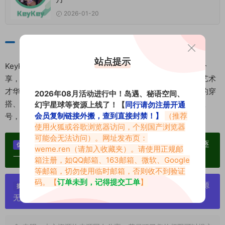
2026-01-20
总结
站点提示
KeyKeyKiYoMi凭借甜美的外表、精湛的舞蹈技巧和真诚的分
享，成功吸引了大量粉丝的喜爱。她的作品不仅展现了她的艺术
才华，也让粉丝们感受到生活的美好。如果你喜欢甜美风格的穿
2026年08月活动进行中！岛遇、秘语空间、
搭、精彩的舞蹈表演和温暖的生活分享，不妨关注她的B站账
幻宇星球等资源上线了！【
同行请勿注册开通
会员复制链接外搬，查到直接封禁！】
（推荐
号，感受她带来的独特魅力！
使用火狐或谷歌浏览器访问，个别国产浏览器
可能会无法访问）。网址发布页：
单个博主作品统一整合分享、素材高度去重复、逐
优势：
weme.ren
（请加入收藏夹）。请使用正规邮
一归档方便收藏！
箱注册，如QQ邮箱、163邮箱、微软、Google
等邮箱，切勿使用临时邮箱，否则收不到验证
码。【
订单未到，记得提交工单
】
严禁搬运资源链接，一经发现封号处理，素材资源
提示：
无露点、需求请绕道，关闭本站网页！