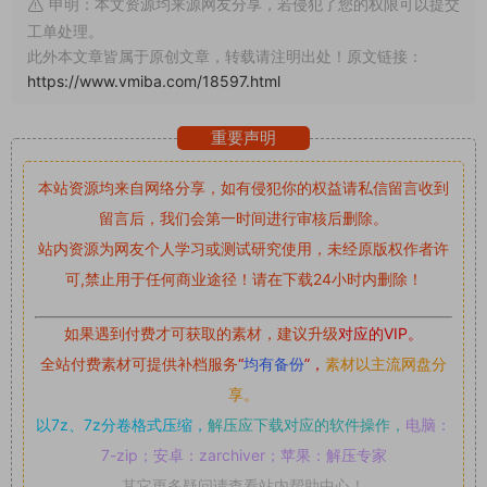
申明：本文资源均来源网友分享，若侵犯了您的权限可以提交
工单处理。
此外本文章皆属于原创文章，转载请注明出处！原文链接：
https://www.vmiba.com/18597.html
重要声明
本站资源均来自网络分享，如有侵犯你的权益请私信留言
收到
留言后，我们会第一时间进行审核后删除。
站内资源为网友个人学习或测试研究使用，未经原版权作者许
可,禁止用于任何商业途径！请在下载24小时内删除！
如果遇到付费才可获取的素材，建议升级
对应的VIP。
全站付费素材可提供补档服务
“
均有备份
”，
素材以主流网盘分
享。
以7z、7z分卷格式压缩，
解压应下载对应的软件操作，
电脑：
7-zip；安卓：zarchiver；苹果：解压专家
其它更多疑问请查看站内帮助中心！