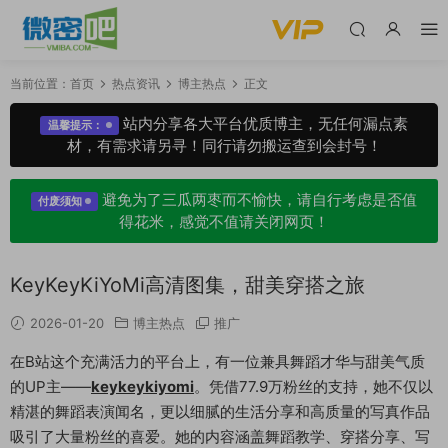
当前位置：
首页
热点资讯
博主热点
正文
站内分享各大平台优质博主，无任何漏点素
温馨提示：
材，有需求请另寻！同行请勿搬运查到会封号！
避免为了三瓜两枣而不愉快，请自行考虑是否值
付废须知
得花米，感觉不值请关闭网页！
KeyKeyKiYoMi高清图集，甜美穿搭之旅
2026-01-20
博主热点
推广
在B站这个充满活力的平台上，有一位兼具舞蹈才华与甜美气质
的UP主——
keykeykiyomi
。凭借77.9万粉丝的支持，她不仅以
精湛的舞蹈表演闻名，更以细腻的生活分享和高质量的写真作品
吸引了大量粉丝的喜爱。她的内容涵盖舞蹈教学、穿搭分享、写