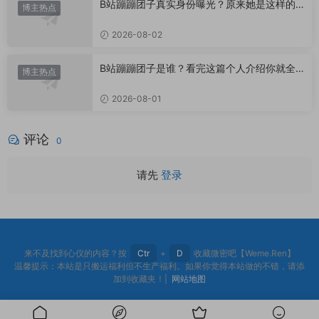
B站蹦蹦团子真实身份曝光？原来她是这样的U
博主热点
P主
2026-08-02
B站蹦蹦团子是谁？看完这篇个人介绍你就全
博主热点
懂了
2026-08-01
评论
0
请先
登录
来不及找到心仪的内容？按
Ctr
+
D
收藏微密吧【Weme.Ren】
温馨提示：本站是只搬运福利但不生产福利。如果你觉得本站做的不错，请添
加到收藏夹！|
网站地图