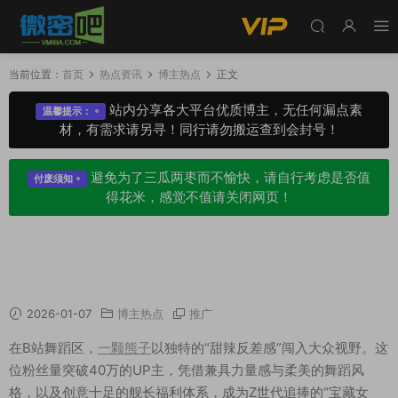
当前位置：
首页
热点资讯
博主热点
正文
站内分享各大平台优质博主，无任何漏点素
温馨提示：
材，有需求请另寻！同行请勿搬运查到会封号！
避免为了三瓜两枣而不愉快，请自行考虑是否值
付废须知
得花米，感觉不值请关闭网页！
一颗熊子UP主爆火原因揭秘：身材绝美，舰长礼
包图集必入手
2026-01-07
博主热点
推广
在B站舞蹈区，
一颗熊子
以独特的“甜辣反差感”闯入大众视野。这
位粉丝量突破40万的UP主，凭借兼具力量感与柔美的舞蹈风
格，以及创意十足的舰长福利体系，成为Z世代追捧的“宝藏女