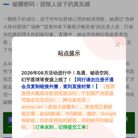
破圈密码：甜辣人设下的真实感
一颗熊子的成功，源于对年轻群体心理的精准洞察。她通过“身材
火辣却爱跳广场舞”“甜美外表下藏着沙雕灵魂”的反差人设，打破
传统舞蹈博主的刻板印象。直播中，她会突然掏出电饭煲煮泡
面，也会因游戏失败而崩溃大哭，这种“不完美真实感”反而拉近
了与粉丝的距离。
站点提示
从40万粉丝的成长轨迹来看，一颗熊子始终在“专业度”与“娱乐
性”间寻找平衡点。她用舞蹈传递快乐，用福利回馈支持，更用真
2026年08月活动进行中！岛遇、秘语空间、
实态度证明：在内容同质化的时代，唯有“用心创作+真诚运营”才
幻宇星球等资源上线了！【
同行请勿注册开通
会员复制链接外搬，查到直接封禁！】
（推荐
能走得更远。正如她在周年直播中所说：“我不是最优秀的舞者，
使用火狐或谷歌浏览器访问，个别国产浏览器
但一定是最想和你们一起成长的人。”这份赤诚，或许正是她持续
可能会无法访问）。网址发布页：
破圈的核心密码。
weme.ren
（请加入收藏夹）。请使用正规邮
箱注册，如QQ邮箱、163邮箱、微软、Google
单个博主作品统一整合分享、素材高度去重复、逐
等邮箱，切勿使用临时邮箱，否则收不到验证
优势：
一归档方便收藏！
码。【
订单未到，记得提交工单
】