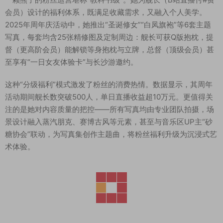
会员）设计的福利体系，既满足收藏需求，又融入个人美学。
2025年周年庆活动中，她推出“圣诞修女”“白凤旗袍”等6套主题
写真，每套均含25张精修图及定制周边：舰长可获Q版抱枕，提
督（更高阶会员）能解锁等身抱枕与立牌，总督（顶级会员）甚
至享有“一日女友体验卡”与长沙游邀约。
这种“分级福利”模式激发了粉丝的消费热情。数据显示，其周年
活动期间舰长数突破500人，单日直播收益超10万元。更值得关
注的是她对内容质量的把控——所有写真均由专业团队拍摄，场
景设计融入蒸汽朋克、赛博古风等元素，甚至与音乐区UP主“砂
糖协会”联动，为写真集创作主题曲，将粉丝福利升级为沉浸式艺
术体验。