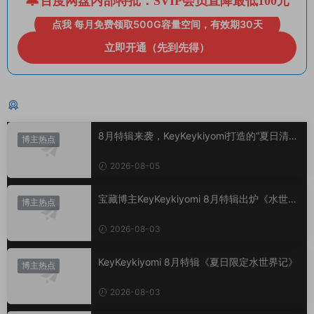
百度网盘内部特批：SVIP会员直降最低100元
点我 每月免费领取500G容量空间，有效期30天
立即开通（先到先得）
猜你喜欢
8月特辑来袭，KeyKeykiyomi打造的“夏日清凉
博主热点
美学”
2026-08-05
宝藏博主KeyKeykiyomi 8月特辑出炉《水世界
博主热点
记》甜度爆表，已循环N遍！
2026-08-03
KeyKeykiyomi 8月特辑《夏日限定水世界记》
博主热点
2026-08-03