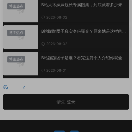
B站大木妹妹舰长专属图集，到底藏着多少未
博主热点
公开内容？
2026-08-02
B站蹦蹦团子真实身份曝光？原来她是这样的U
博主热点
P主
2026-08-02
B站蹦蹦团子是谁？看完这篇个人介绍你就全
博主热点
懂了
2026-08-01
评论
0
请先
登录