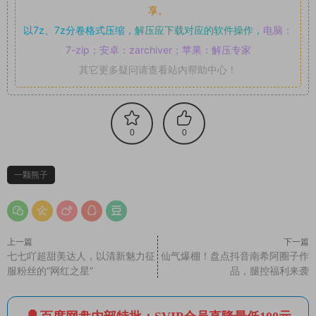
享。
以7z、7z分卷格式压缩，
解压应下载对应的软件操作，
电脑：
7-zip；安卓：zarchiver；苹果：解压专家
其它更多疑问请查看站内帮助中心！
0
0
一颗熊子
上一篇
下一篇
七七吖超甜美达人，以清新魅力征
仙气爆棚！盘点抖音南希阿圈子作
服粉丝的“网红之星”
品，腿控福利来袭