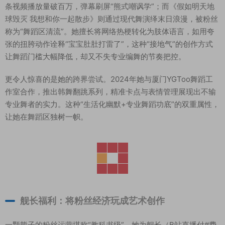
条视频播放量破百万，弹幕刷屏“熊式嘲讽学”；而《假如明天地
球毁灭 我想和你一起散步》则通过现代舞演绎末日浪漫，被粉丝
称为“舞蹈区清流”。她擅长将网络热梗转化为肢体语言，如用夸
张的扭胯动作诠释“宝宝肚肚打雷了”，这种“接地气”的创作方式
让舞蹈门槛大幅降低，却又不失专业编舞的节奏把控。
更令人惊喜的是她的跨界尝试。2024年她与厦门YGToo舞蹈工
作室合作，推出韩舞翻跳系列，精准卡点与表情管理展现出不输
专业舞者的实力。这种“生活化幽默+专业舞蹈功底”的双重属性，
让她在舞蹈区独树一帜。
舰长福利：将粉丝经济玩成艺术创作
一颗熊子的粉丝运营堪称“教科书级”。她为舰长（B站直播付#费