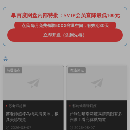
百度网盘内部特批：SVIP会员直降最低100元
点我 每月免费领取500G容量空间，有效期30天
立即开通（先到先得）
猜你喜欢
岛遇热点
岛遇热点
苏老师超棒
邪剑仙喵瑞莉娅
苏老师超棒岛屿高清美照，极
邪剑仙喵瑞莉娅高清美图有多
具美感视觉
养眼？看完你就知道
2026-08-07
2026-08-07