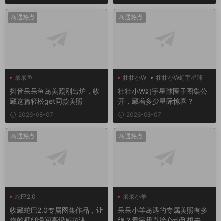
岛遇热点
岛遇热点
呆呆鱼
壮壮小W
壮壮小W幻宇星球
抖音呆呆鱼岛美照刚出炉，收
壮壮小W幻宇星球圈子图集公
藏这篇轻松get同款美照
开，藏着多少星际惊喜？
2026-08-07
2026-08-07
岛遇热点
岛遇热点
蛇巳2.0
呆呆小羊
收藏蛇巳2.0专属图集作品，让
呆呆小羊岛遇的专属美照有多
你的壁纸瞬间高级感拉满
绝？看完我直接心动到想去