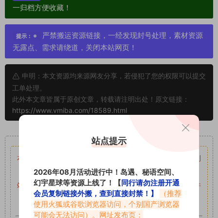
一归档方便收藏！
严禁搬运资源链接，一经发现封号处理，素材资源
提示：
无露点、需求请绕道，关闭本站网页！
申明：本文资源均来源网友分享，若侵犯了您的权限可以提交
工单处理。
此外本文章皆属于原创文章，转载请注明出处！原文链接：
https://www.vmiba.com/18589.html
重要声明
站点提示
本站资源均来自网络分享，如有侵犯你的权益请私信留言
收到
2026年08月活动进行中！岛遇、秘语空间、
留言后，我们会第一时间进行审核后删除。
幻宇星球等资源上线了！【
同行请勿注册开通
站内资源为网友个人学习或测试研究使用，未经原版权作者许
会员复制链接外搬，查到直接封禁！】
（推荐
可,禁止用于任何商业途径！请在下载24小时内删除！
使用火狐或谷歌浏览器访问，个别国产浏览器
可能会无法访问）。网址发布页：