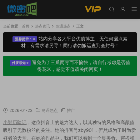
当前位置：
首页
热点资讯
岛遇热点
正文
站内分享各大平台优质博主，无任何漏点素
温馨提示：
材，有需求请另寻！同行请勿搬运查到会封号！
避免为了三瓜两枣而不愉快，请自行考虑是否值
付废须知
得花米，感觉不值请关闭网页！
小郑历险记：卡通头像遮脸，岛遇美照曝光，原
来是仙女本尊
2026-01-23
岛遇热点
推广
小郑历险记
，这位抖音上的魅力达人，以其独特的风格和高颜值
吸引了无数粉丝的关注。她的抖音号zby901，俨然成为了时尚爱
好者的天堂。在她的作品中，我们可以看到一个集美妆、穿搭和