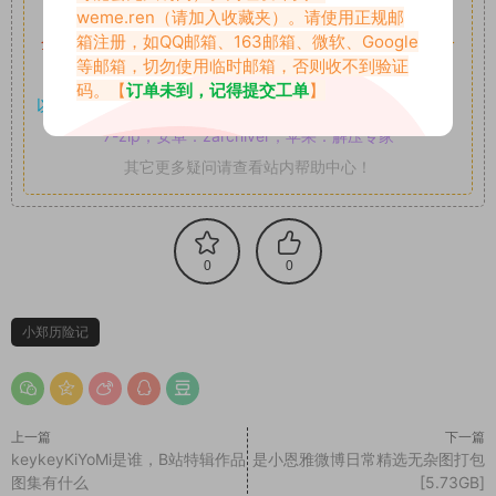
如果遇到付费才可获取的素材，建议升级
对应的VIP。
weme.ren
（请加入收藏夹）。请使用正规邮
箱注册，如QQ邮箱、163邮箱、微软、Google
全站付费素材可提供补档服务
“
均有备份
”，
素材以主流网盘分
等邮箱，切勿使用临时邮箱，否则收不到验证
享。
码。【
订单未到，记得提交工单
】
以7z、7z分卷格式压缩，
解压应下载对应的软件操作，
电脑：
7-zip；安卓：zarchiver；苹果：解压专家
其它更多疑问请查看站内帮助中心！
0
0
小郑历险记
上一篇
下一篇
keykeyKiYoMi是谁，B站特辑作品
是小恩雅微博日常精选无杂图打包
图集有什么
[5.73GB]