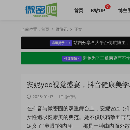
免
首页
B站UP
博主
当前位置：
首页
微资讯
正文
站内分享各大平台优质博主
温馨提示：
避免为了三瓜两枣而不
付废须知
安妮yoo视觉盛宴，抖音健康美
2026-01-17
微资讯
在抖音与微密圈的双重舞台上，
安妮yoo
（抖
女性追求健康美的典范。她不仅以精致五官
定义了“养眼”的内涵——那是一种由内而外