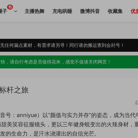
热
圈子
主播热舞
充电哄睡
微博抖音
收藏集
优
，无任何漏点素材，有需求请另寻！同行请勿搬运查到会封号！
愉快，请自行考虑是否值得花米，感觉不值请关闭网页！
学标杆之旅
音号：anniyue）以“颜值与实力并存”的姿态，成为当代
与甜美笑容征服镜头，更以三年健身蜕变出的火辣身材，
散发的生命力，是汗水浇灌出的自信光芒。