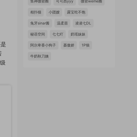
鱼神微密圈
可可西yyy
微密weme圈
相扑猫
小团嫂
露宝吃不饱
兔牙sinar酱
温柔苗
凌凌七DL
秘语空间
七七吖
奶瑶妹妹
还是
阿尔卑香小狗子
聂傲娇
1P狼
若
牛奶秋刀姨
高级