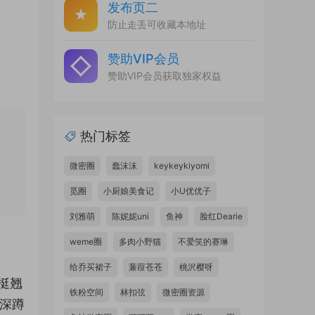
发布页二
防止走丢可收藏本地址
赞助VIP会员
赞助VIP会员获取独家权益
热门标签
微密圈
蠢沫沫
keykeykiyomi
觅圈
小厨娘美食记
小U优优子
刘雅萌
陈妮妮uni
鱼神
脸红Dearie
weme圈
多肉小野猫
不爱笑的赛琳
给乔买裙子
蒹葭苍苍
桃沢樱呀
挺翘
铁粉空间
林扣弦
微密圈资源
深蹲