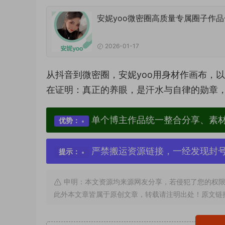
安妮yoo微密圈高质量专属圈子作品
2026-01-17
从抖音到微密圈，安妮yoo用身材作画布，
在证明：真正的养眼，是汗水与自律的勋章
单个博主作品统一整合分享、素
优势：
严禁搬运资源链接，一经发现封
提示：
申明：本文资源均来源网友分享，若侵犯了您的权限
此外本文章皆属于原创文章，转载请注明出处！原文链