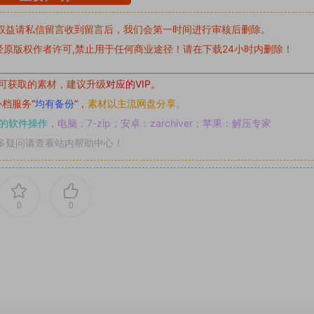
权益请私信留言
收到留言后，我们会第一时间进行审核后删除。
原版权作者许可,禁止用于任何商业途径！请在下载24小时内删除！
可获取的素材，建议升级
对应的VIP。
补档服务
“
均有备份
”，
素材以主流网盘分享。
的软件操作，
电脑：7-zip；安卓：zarchiver；苹果：解压专家
多疑问请查看站内帮助中心！
0
0