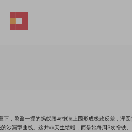
的体重下，盈盈一握的蚂蚁腰与饱满上围形成极致反差，浑圆
级的沙漏型曲线。这并非天生馈赠，而是她每周3次撸铁、