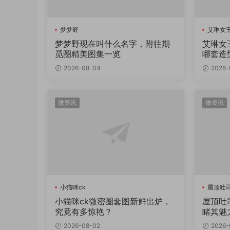
梦梦野
艾琳女王
梦梦野现在叫什么名字，附往期
艾琳女
觅圈精美图集一览
哪套造
2026-08-04
2026-
微资讯
微资讯
小猫咪ck
屋顶吐
小猫咪ck微密圈套图新鲜出炉，
屋顶吐
究竟有多惊艳？
睹其魅
2026-08-02
2026-