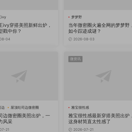
ivy
梦梦野
王ivy穿搭美照新鲜出炉，
当年微密圈火遍全网的梦梦野
型戳中你？
如今踪迹成谜？
08-04
2026-08-03
微资讯
司边
屋顶吐司边微密圈
雅宝很性感
司边微密圈美照出炉，一
雅宝很性感最新穿搭美照出炉
力风采
这身材简直太性感了
07-21
2026-07-21