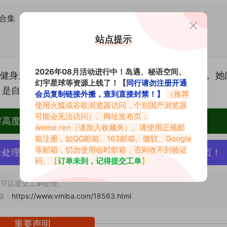
合集
站点提示
2026年08月活动进行中！岛遇、秘语空间、
以健身为刻刀，雕刻出一幅属于Z世代的健康美学图鉴。她
幻宇星球等资源上线了！【
同行请勿注册开通
，是自信与活力的绽放。
会员复制链接外搬，查到直接封禁！】
（推荐
使用火狐或谷歌浏览器访问，个别国产浏览器
可能会无法访问）。网址发布页：
材高度去重复、逐一归档方便收藏！
weme.ren
（请加入收藏夹）。请使用正规邮
箱注册，如QQ邮箱、163邮箱、微软、Google
等邮箱，切勿使用临时邮箱，否则收不到验证
号处理，素材资源无露点、需求请绕道，关闭本站网页！
码。【
订单未到，记得提交工单
】
可以提交工单处理。
接：
https://www.vmiba.com/18563.html
重要声明