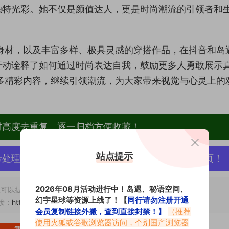
独特光彩。她不仅是颜值达人，更是时尚潮流的引领者和
身材，以及丰富多样、极具灵感的穿搭作品，在抖音和岛
行动诠释了如何通过时尚表达自我，鼓励更多人勇敢展示
多精彩内容，继续引领潮流，为大家带来视觉与心灵上的
材高度去重复、逐一归档方便收藏！
站点提示
号处理，素材资源无露点、需求请绕道，关闭本站网页！
2026年08月活动进行中！岛遇、秘语空间、
可以提交工单处理。
幻宇星球等资源上线了！【
同行请勿注册开通
接：
https://www.vmiba.com/18546.html
会员复制链接外搬，查到直接封禁！】
（推荐
使用火狐或谷歌浏览器访问，个别国产浏览器