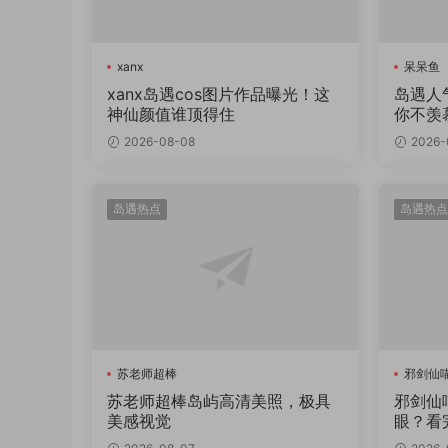
xanx
呆呆鱼
xanx岛遇cos图片作品曝光！这
岛遇人
神仙颜值谁顶得住
你不羡
2026-08-08
2026-
岛遇热点
岛遇热点
苏老师超棒
邪剑仙
苏老师超棒岛屿高清美照，极具
邪剑仙
美感视觉
眼？看