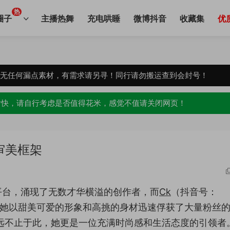
热
圈子
主播热舞
充电哄睡
微博抖音
收藏集
优
，无任何漏点素材，有需求请另寻！同行请勿搬运查到会封号！
愉快，请自行考虑是否值得花米，感觉不值请关闭网页！
审美框架
平台，涌现了无数才华横溢的创作者，而
Ck
（抖音号：
一位。她以甜美可爱的形象和高挑的身材迅速俘获了大量粉丝
远不止于此，她更是一位充满时尚感和生活态度的引领者