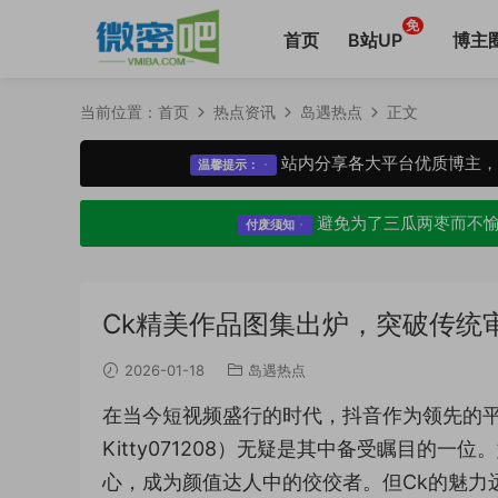
免
首页
B站UP
博主
当前位置：
首页
热点资讯
岛遇热点
正文
站内分享各大平台优质博主
温馨提示：
避免为了三瓜两枣而不
付废须知
Ck精美作品图集出炉，突破传统
2026-01-18
岛遇热点
在当今短视频盛行的时代，抖音作为领先的
Kitty071208）无疑是其中备受瞩目的
心，成为颜值达人中的佼佼者。但Ck的魅力