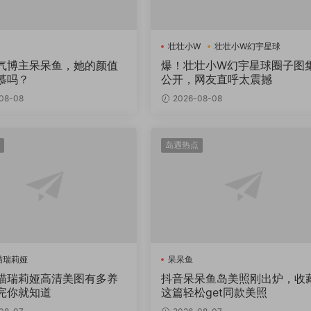
壮壮小W
壮壮小W幻宇星球
气博主呆呆鱼，她的颜值
爆！壮壮小W幻宇星球圈子图
慕吗？
公开，网友直呼太震撼
08-08
2026-08-08
岛遇热点
喵瑞莉娅
呆呆鱼
喵瑞莉娅高清美图有多养
抖音呆呆鱼岛美照刚出炉，收
完你就知道
这篇轻松get同款美照