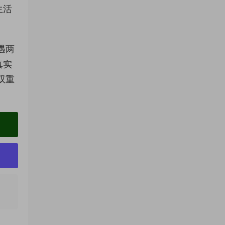
生活
遇两
真实
双重