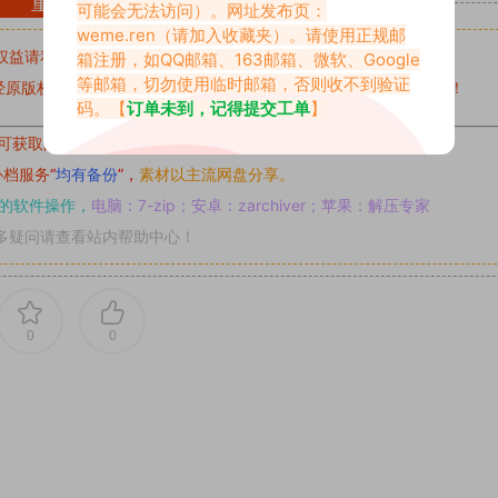
重要声明
可能会无法访问）。网址发布页：
weme.ren
（请加入收藏夹）。请使用正规邮
权益请私信留言
收到留言后，我们会第一时间进行审核后删除。
箱注册，如QQ邮箱、163邮箱、微软、Google
等邮箱，切勿使用临时邮箱，否则收不到验证
原版权作者许可,禁止用于任何商业途径！请在下载24小时内删除！
码。【
订单未到，记得提交工单
】
可获取的素材，建议升级
对应的VIP。
补档服务
“
均有备份
”，
素材以主流网盘分享。
的软件操作，
电脑：7-zip；安卓：zarchiver；苹果：解压专家
多疑问请查看站内帮助中心！
0
0