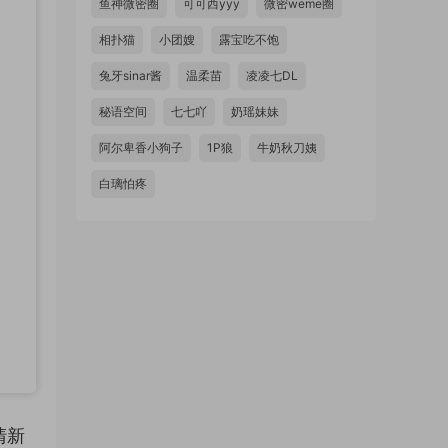
鱼神微密圈
可可西yyy
微密weme圈
相扑猫
小团嫂
露宝吃不饱
兔牙sinar酱
温柔苗
凌凌七DL
秘语空间
七七吖
奶瑶妹妹
阿尔卑香小狗子
1P狼
牛奶秋刀姨
白璃怕疼
清新