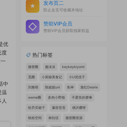
发布页二
防止走丢可收藏本地址
赞助VIP会员
赞助VIP会员获取独家权益
是优
态度
热门标签
这一
微密圈
蠢沫沫
keykeykiyomi
觅圈
小厨娘美食记
小U优优子
活中
刘雅萌
陈妮妮uni
鱼神
脸红Dearie
是温
weme圈
多肉小野猫
不爱笑的赛琳
多人
给乔买裙子
蒹葭苍苍
桃沢樱呀
铁粉空间
林扣弦
微密圈资源