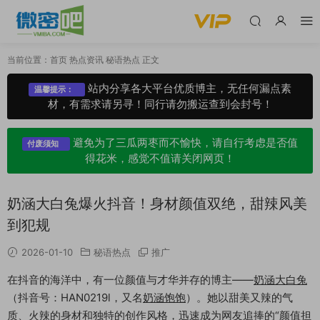
当前位置：
首页
热点资讯
秘语热点
正文
站内分享各大平台优质博主，无任何漏点素
温馨提示：
材，有需求请另寻！同行请勿搬运查到会封号！
避免为了三瓜两枣而不愉快，请自行考虑是否值
付废须知
得花米，感觉不值请关闭网页！
奶涵大白兔爆火抖音！身材颜值双绝，甜辣风美
到犯规
2026-01-10
秘语热点
推广
在抖音的海洋中，有一位颜值与才华并存的博主——
奶涵大白兔
（抖音号：HAN0219l，又名
奶涵饱饱
）。她以甜美又辣的气
质、火辣的身材和独特的创作风格，迅速成为网友追捧的“颜值担