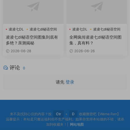
凌凌七DL
凌凌七dl秘语空间
凌凌七DL
凌凌七dl秘语空间
凌凌七dl秘语空间图集到底有
全网疯传凌凌七dl秘语空间图
多绝？亲测揭秘
集，真有料？
2026-06-28
2026-06-26
评论
0
请先
登录
来不及找到心仪的内容？按
Ctr
+
D
收藏微密吧【Weme.Ren】
温馨提示：本站是只搬运福利但不生产福利。如果你觉得本站做的不错，请添
加到收藏夹！|
网站地图