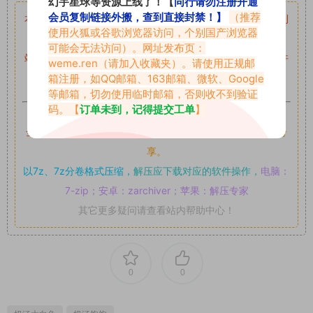
幻宇星球等资源上线了！【
同行请勿注册开通
会员复制链接外搬，查到直接封禁！】
（推荐
本站资源均来自网络分享，如有侵犯你的权益请私信留言
收到
使用火狐或谷歌浏览器访问，个别国产浏览器
留言后，我们会第一时间进行审核后删除。
可能会无法访问）。网址发布页：
站内资源为网友个人学习或测试研究使用，未经原版权作者许
weme.ren
（请加入收藏夹）。请使用正规邮
可,禁止用于任何商业途径！请在下载24小时内删除！
箱注册，如QQ邮箱、163邮箱、微软、Google
等邮箱，切勿使用临时邮箱，否则收不到验证
码。【
订单未到，记得提交工单
】
如果遇到付费才可获取的素材，建议升级
对应的VIP。
全站付费素材可提供补档服务
“
均有备份
”，
素材以主流网盘分
享。
以7z、7z分卷格式压缩，
解压应下载对应的软件操作，
电脑：
7-zip；安卓：zarchiver；苹果：解压专家
其它更多疑问请查看站内帮助中心！
0
0