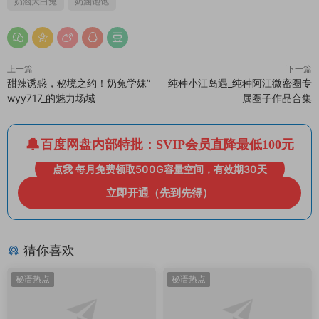
奶涵大白兔
奶涵饱饱
上一篇
下一篇
甜辣诱惑，秘境之约！奶兔学妹”
纯种小江岛遇_纯种阿江微密圈专
wyy717_的魅力场域
属圈子作品合集
百度网盘内部特批：SVIP会员直降最低100元
点我 每月免费领取500G容量空间，有效期30天
立即开通（先到先得）
猜你喜欢
秘语热点
秘语热点