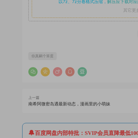
以7z、7z分卷格式压缩，
解压应下载对应
其它更
你真嗣个笨蛋
上一篇
南希阿微密岛遇最新动态，漫画里的小萌妹
百度网盘内部特批：SVIP会员直降最低10