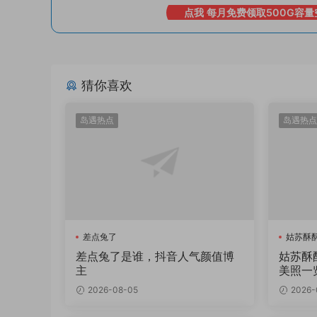
点我 每月免费领取500G容量
猜你喜欢
岛遇热点
岛遇热点
差点兔了
姑苏酥
差点兔了是谁，抖音人气颜值博
姑苏酥
主
美照一
2026-08-05
2026-