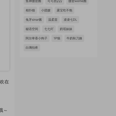
鱼神微密圈
可可西yyy
微密weme圈
相扑猫
小团嫂
露宝吃不饱
兔牙sinar酱
温柔苗
凌凌七DL
秘语空间
七七吖
奶瑶妹妹
阿尔卑香小狗子
1P狼
牛奶秋刀姨
白璃怕疼
喜欢在
哦～