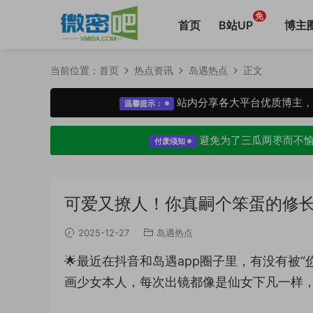
免
首页
B站UP
博主
当前位置：
首页
热点资讯
岛遇热点
正文
站内分享各大平台优质博主
温馨提示：
避免为了三瓜两枣而不
付废须知
可爱又撩人！你真嗣个笨蛋的修
2025-12-27
岛遇热点
🌟最近在抖音和岛遇app圈子里，有没有被“
画少女本人，每次出镜都像是仙女下凡一样