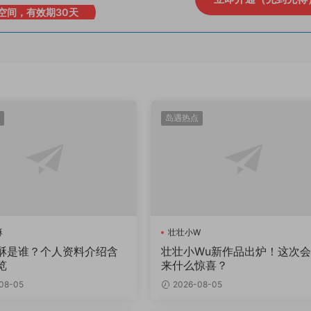
空间，有效期30天
岛遇热点
酥
壮壮小W
酥是谁？个人资料介绍含
壮壮小Wu新作品出炉！这次
览
来什么惊喜？
08-05
2026-08-05