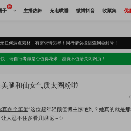
热
圈子
主播热舞
充电哄睡
微博抖音
收藏集
优
，无任何漏点素材，有需求请另寻！同行请勿搬运查到会封号！
愉快，请自行考虑是否值得花米，感觉不值请关闭网页！
长美腿和仙女气质太圈粉啦
你真嗣个笨蛋
”这位超年轻颜值博主惊艳到？她真的就是那
，让人忍不住多看几眼呢～✨