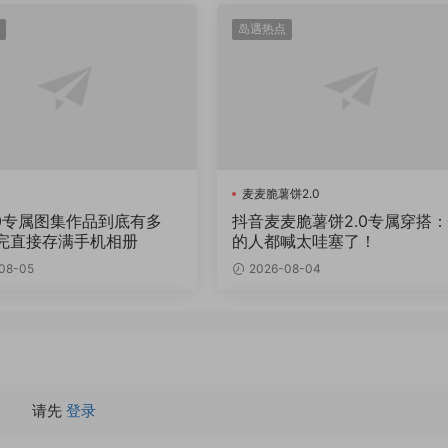
岛遇热点
麦麦脆薯饼2.0
.0专属图集作品到底有多
抖音麦麦脆薯饼2.0专属穿搭
完直接存满手机相册
的人都喊太哇塞了！
08-05
2026-08-04
请先
登录