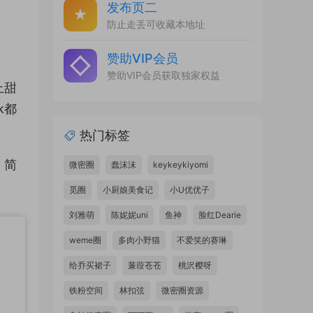
发布页二
防止走丢可收藏本地址
赞助VIP会员
赞助VIP会员获取独家权益
上甜
k都
热门标签
，简
微密圈
蠢沫沫
keykeykiyomi
觅圈
小厨娘美食记
小U优优子
刘雅萌
陈妮妮uni
鱼神
脸红Dearie
weme圈
多肉小野猫
不爱笑的赛琳
给乔买裙子
蒹葭苍苍
桃沢樱呀
铁粉空间
林扣弦
微密圈资源