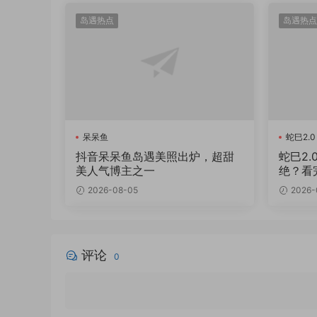
岛遇热点
岛遇热点
呆呆鱼
蛇巳2.0
抖音呆呆鱼岛遇美照出炉，超甜
蛇巳2
美人气博主之一
绝？看
2026-08-05
2026-
评论
0