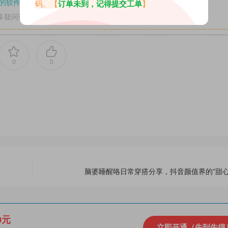
的软件操作，
电脑：7-zip；安卓：zarchiver；苹果：解压专家
码。【
订单未到，记得提交工单
】
多疑问请查看站内帮助中心！
0
0
脑婆睡醒咯日常穿搭分享，抖音颜值界的“甜心
0元
立即开通（先到先得