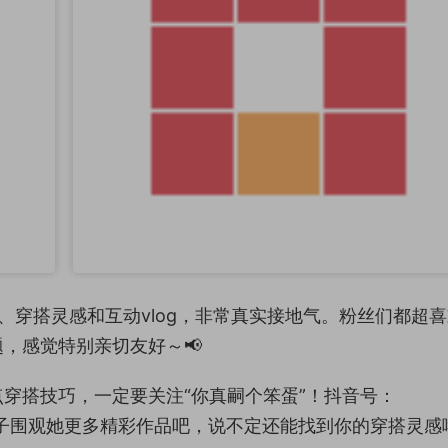
常、穿搭灵感和互动vlog，非常真实接地气。粉丝们都超
，感觉特别亲切友好～📢
点穿搭技巧，一定要关注“你真嗣个笨蛋”！抖音号：
pp圈子围观她更多精彩作品吧，说不定还能找到你的穿搭灵感