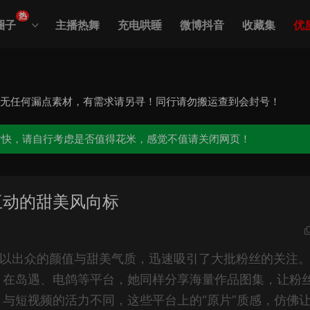
热
圈子
主播热舞
充电哄睡
微博抖音
收藏集
优
，无任何漏点素材，有需求请另寻！同行请勿搬运查到会封号！
愉快，请自行考虑是否值得花米，感觉不值请关闭网页！
互动的甜美风向标
1lx，以出众的颜值与甜美气质，迅速吸引了大批粉丝的关注
：在岛遇、电鸽等平台，她同样分享海量作品图集，让粉
与短视频的活力不同，这些平台上的“原片”质感，仿佛