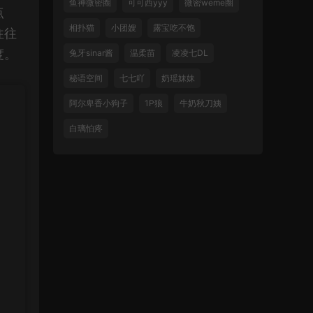
鱼神微密圈
可可西yyy
微密weme圈
点
相扑猫
小团嫂
露宝吃不饱
往往
度。
兔牙sinar酱
温柔苗
凌凌七DL
秘语空间
七七吖
奶瑶妹妹
阿尔卑香小狗子
1P狼
牛奶秋刀姨
白璃怕疼