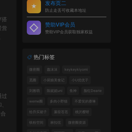
发布页二
防止走丢可收藏本地址
穿搭
赞助VIP会员
景营
赞助VIP会员获取独家权益
主
热门标签
微密圈
蠢沫沫
keykeykiyomi
觅圈
小厨娘美食记
小U优优子
刘雅萌
陈妮妮uni
鱼神
脸红Dearie
通过
weme圈
多肉小野猫
不爱笑的赛琳
和、
给乔买裙子
蒹葭苍苍
桃沢樱呀
契合
铁粉空间
林扣弦
微密圈资源