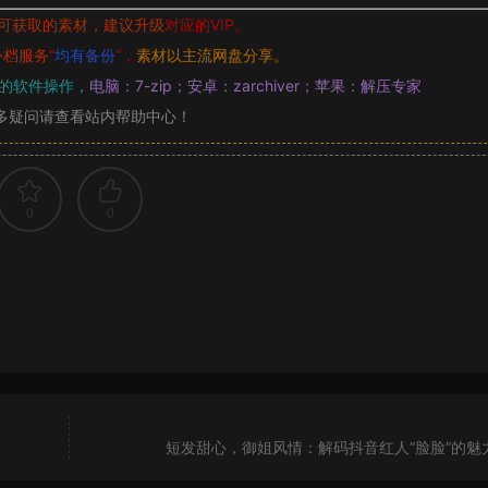
可获取的素材，建议升级
对应的VIP。
补档服务
“
均有备份
”，
素材以主流网盘分享。
的软件操作，
电脑：7-zip；安卓：zarchiver；苹果：解压专家
多疑问请查看站内帮助中心！
0
0
短发甜心，御姐风情：解码抖音红人“脸脸”的魅