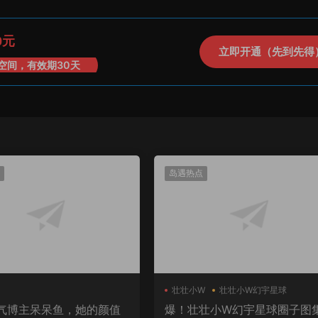
0元
立即开通（先到先得
空间，有效期30天
岛遇热点
壮壮小W
壮壮小W幻宇星球
气博主呆呆鱼，她的颜值
爆！壮壮小W幻宇星球圈子图