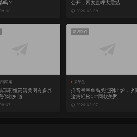
慕吗？
公开，网友直呼太震撼
08-08
2026-08-08
岛遇热点
喵瑞莉娅
呆呆鱼
喵瑞莉娅高清美图有多养
抖音呆呆鱼岛美照刚出炉，收
完你就知道
这篇轻松get同款美照
08-07
2026-08-07