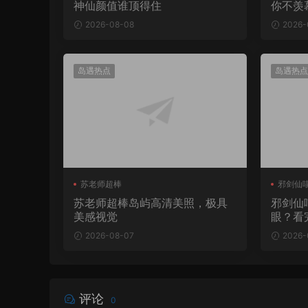
神仙颜值谁顶得住
你不羡
2026-08-08
2026-
岛遇热点
岛遇热点
苏老师超棒
邪剑仙
苏老师超棒岛屿高清美照，极具
邪剑仙
美感视觉
眼？看
2026-08-07
2026-
评论
0