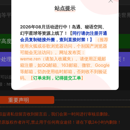
站点提示
鸽等平台的最新作品，感受她以光线与角度编织的甜美世
2026年08月活动进行中！岛遇、秘语空间、
幻宇星球等资源上线了！【
同行请勿注册开通
会员复制链接外搬，查到直接封禁！】
（推荐
材高度去重复、逐一归档方便收藏！
使用火狐或谷歌浏览器访问，个别国产浏览器
可能会无法访问）。网址发布页：
weme.ren
（请加入收藏夹）。请使用正规邮
号处理，素材资源无露点、需求请绕道，关闭本站网页！
箱注册，如QQ邮箱、163邮箱、微软、Google
等邮箱，切勿使用临时邮箱，否则收不到验证
可以提交工单处理。
码。【
订单未到，记得提交工单
】
接：
https://www.vmiba.com/18466.html
重要声明
权益请私信留言
收到留言后，我们会第一时间进行审核后删除。
原版权作者许可,禁止用于任何商业途径！请在下载24小时内删除！