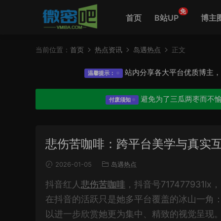
免
首页
B站UP
博主
当前位置：
首页
热点资讯
岛遇热点
正文
站内分享各大平台优质博主
温馨提示：
避免为了三瓜两枣而不
付废须知
悲伤苦咖啡：跨平台美学与真实
2026-01-05
岛遇热点
抖音红人
悲伤苦咖啡
，抖音号71747793
在抖音的活跃只是她多平台覆盖的冰山一角
以进一步欣赏她更为集中、精致的视觉呈现。