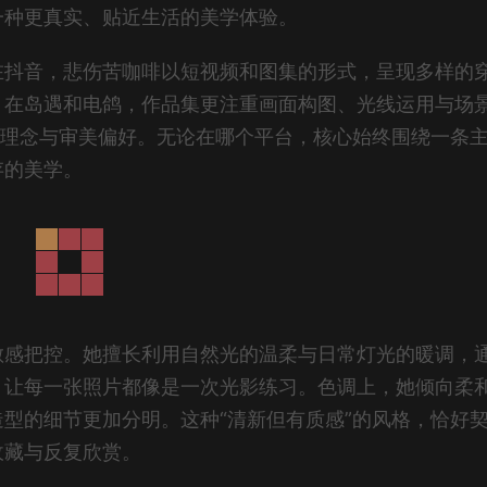
一种更真实、贴近生活的美学体验。
在抖音，悲伤苦咖啡以短视频和图集的形式，呈现多样的
；在岛遇和电鸽，作品集更注重画面构图、光线运用与场
摄理念与审美偏好。无论在哪个平台，核心始终围绕一条
存的美学。
敏感把控。她擅长利用自然光的温柔与日常灯光的暖调，
，让每一张照片都像是一次光影练习。色调上，她倾向柔
型的细节更加分明。这种“清新但有质感”的风格，恰好
收藏与反复欣赏。