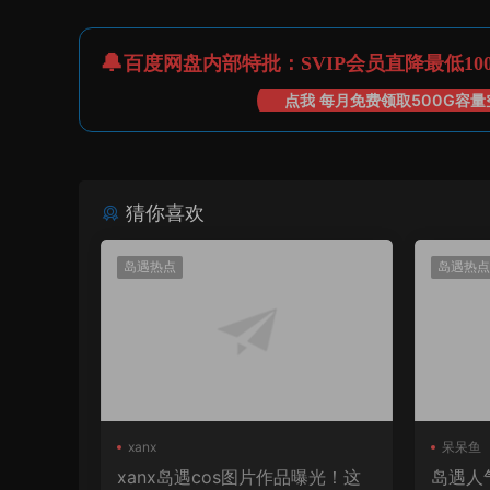
百度网盘内部特批：SVIP会员直降最低10
点我 每月免费领取500G容量
猜你喜欢
岛遇热点
岛遇热点
xanx
呆呆鱼
xanx岛遇cos图片作品曝光！这
岛遇人