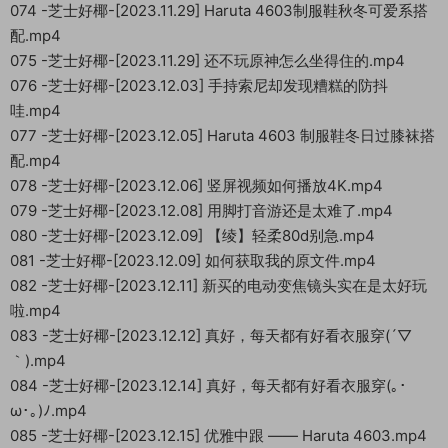
074 -芝士好椰-[2023.11.29] Haruta 4603制服鞋秋冬可爱系搭
配.mp4
075 -芝士好椰-[2023.11.29] 还不玩原神怎么坐得住的.mp4
076 -芝士好椰-[2023.12.03] 手持索尼却发现糟糕的防抖
哇.mp4
077 -芝士好椰-[2023.12.05] Haruta 4603 制服鞋冬日过膝袜搭
配.mp4
078 -芝士好椰-[2023.12.06] 竖屏视频如何播放4K.mp4
079 -芝士好椰-[2023.12.08] 用脚打音游还是太难了.mp4
080 -芝士好椰-[2023.12.09] 【绫】轻柔80d别急.mp4
081 -芝士好椰-[2023.12.09] 如何获取我的原文件.mp4
082 -芝士好椰-[2023.12.11] 新买的电动变焦镜头实在是太好玩
啦.mp4
083 -芝士好椰-[2023.12.12] 真好，每天都有好看衣服穿(´▽
｀).mp4
084 -芝士好椰-[2023.12.14] 真好，每天都有好看衣服穿(｡･
ω･｡)ﾉ.mp4
085 -芝士好椰-[2023.12.15] 优雅中跟 —— Haruta 4603.mp4