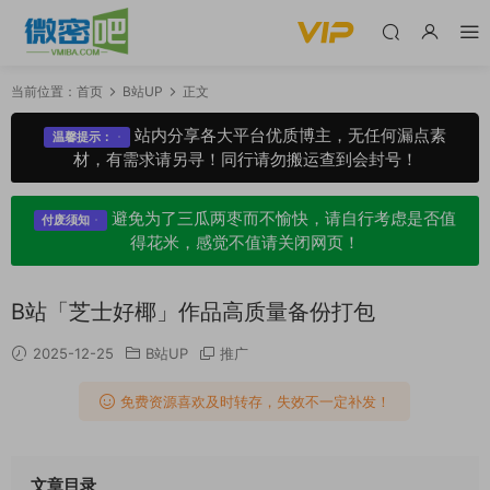
当前位置：
首页
B站UP
正文
站内分享各大平台优质博主，无任何漏点素
温馨提示：
材，有需求请另寻！同行请勿搬运查到会封号！
避免为了三瓜两枣而不愉快，请自行考虑是否值
付废须知
得花米，感觉不值请关闭网页！
B站「芝士好椰」作品高质量备份打包
2025-12-25
B站UP
推广
免费资源喜欢及时转存，失效不一定补发！
文章目录