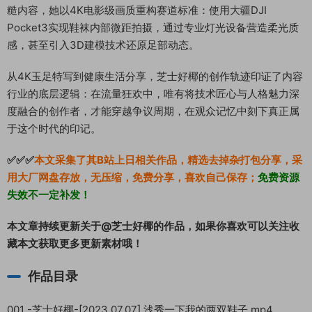
糙内容，她以4K电影级画质重构赛道标准：使用大疆DJI
Pocket3实现鞋袜内部微距拍摄，通过专业灯光设备营造柔光质
感，甚至引入3D建模技术还原足部动态。
从4K玉足特写到健康生活分享，芝士好椰的创作轨迹印证了内容
行业的底层逻辑：在流量狂欢中，唯有将技术匠心与人格魅力深
度融合的创作者，才能穿越争议周期，在观众记忆中刻下真正属
于这个时代的印记。
✅✅✅
本文采集了其B站上日相关作品，精选去掉杂打包分享，采
用大厂网盘存放，无压缩，免费分享，喜欢自己保存；
免费资源
失效不一定补发！
本文章持续更新关于@芝士好椰的作品，如果你喜欢可以关注收
藏本文获取更多更新素材哦！
作品目录
001 -芝士好椰-[2023.07.07] 浅秀一下我的两双鞋子.mp4