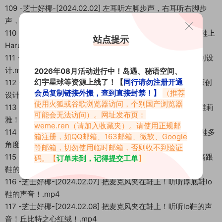
109 -芝士好椰-[2024.02.02] 左耳听左脚步声，右耳听右脚步
声，而且制服鞋Haruta 4603.mp4
110 -芝士好椰-[2024.02.02] 纯享版 当你把麦克风夹在制服鞋上
站点提示
Haruta4603.mp4
111 -芝士好椰-[2024.02.03] 丝绒黑cla —— 维莉雅 秋田原创设
计.mp4
2026年08月活动进行中！岛遇、秘语空间、
幻宇星球等资源上线了！【
同行请勿注册开通
112 -芝士好椰-[2024.02.04] 酒红缪斯 —— 缪斯之吻 秋田原创
会员复制链接外搬，查到直接封禁！】
（推荐
设计.mp4
使用火狐或谷歌浏览器访问，个别国产浏览器
113 -芝士好椰-[2024.02.05] 听！把麦克风别在鞋上！黑色维莉
可能会无法访问）。网址发布页：
雅！.mp4
weme.ren
（请加入收藏夹）。请使用正规邮
114 -芝士好椰-[2024.02.06] 【4K120】Haruta 4603 制服鞋多
箱注册，如QQ邮箱、163邮箱、微软、Google
角度展示 绘画参考.mp4
等邮箱，切勿使用临时邮箱，否则收不到验证
115 -芝士好椰-[2024.02.07] 把麦克风别在鞋上！听听花笺高跟
码。【
订单未到，记得提交工单
】
鞋的声音！.mp4
116 -芝士好椰-[2024.02.07] 把麦克风夹在鞋上！听听厚底鞋lo
鞋的声音！.mp4
117 -芝士好椰-[2024.02.08] 把麦克风夹在鞋上！听听lo鞋的声
音！丘比特之心红绒！.mp4