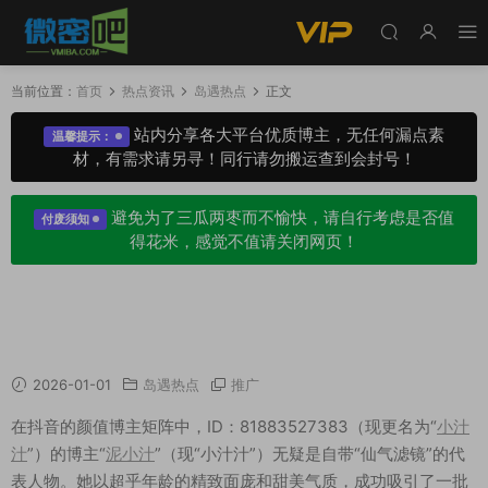
当前位置：
首页
热点资讯
岛遇热点
正文
站内分享各大平台优质博主，无任何漏点素
温馨提示：
材，有需求请另寻！同行请勿搬运查到会封号！
避免为了三瓜两枣而不愉快，请自行考虑是否值
付废须知
得花米，感觉不值请关闭网页！
仙气缭绕！解码抖音“小汁汁”（原泥小汁）的“萌
妹”魅力
2026-01-01
岛遇热点
推广
在抖音的颜值博主矩阵中，ID：81883527383（现更名为“
小汁
汁
”）的博主“
泥小汁
”（现“小汁汁”）无疑是自带“仙气滤镜”的代
表人物。她以超乎年龄的精致面庞和甜美气质，成功吸引了一批