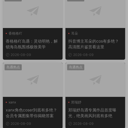
香格格吖
耳朵
香格格吖岛遇：灵动明艳，解
抖音博主耳朵的cos有多绝？
锁海岛氛围感极致美学
高清图片鉴赏看这里
2026-08-09
2026-08-09
岛遇热点
岛遇热点
xanx
郑瑞妤
xanx角色coser到底有多绝？
郑瑞妤岛遇专属作品首度曝
会员专属图集带你揭晓答案
光，绝美画风到底有多绝
2026-08-09
2026-08-09