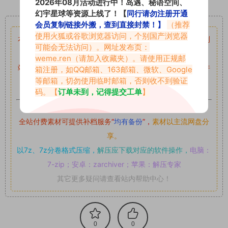
2026年08月活动进行中！岛遇、秘语空间、
幻宇星球等资源上线了！【
同行请勿注册开通
重要声明
会员复制链接外搬，查到直接封禁！】
（推荐
使用火狐或谷歌浏览器访问，个别国产浏览器
本站资源均来自网络分享，如有侵犯你的权益请私信留言
收到
可能会无法访问）。网址发布页：
留言后，我们会第一时间进行审核后删除。
weme.ren
（请加入收藏夹）。请使用正规邮
站内资源为网友个人学习或测试研究使用，未经原版权作者许
箱注册，如QQ邮箱、163邮箱、微软、Google
等邮箱，切勿使用临时邮箱，否则收不到验证
可,禁止用于任何商业途径！请在下载24小时内删除！
码。【
订单未到，记得提交工单
】
如果遇到付费才可获取的素材，建议升级
对应的VIP。
全站付费素材可提供补档服务
“
均有备份
”，
素材以主流网盘分
享。
以7z、7z分卷格式压缩，
解压应下载对应的软件操作，
电脑：
7-zip；安卓：zarchiver；苹果：解压专家
其它更多疑问请查看站内帮助中心！
0
0