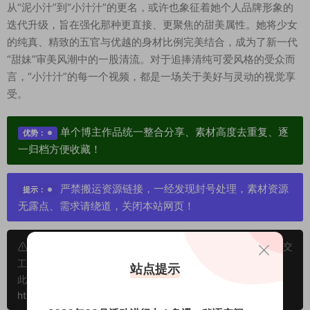
从“泥小汁”到“小汁汁”的更名，或许也象征着她个人品牌形象的
迭代升级，旨在强化那种更直接、更聚焦的甜美属性。她将少女
的纯真、精致的五官与优越的身材比例完美结合，成为了新一代
“甜妹”审美风潮中的一股清流。对于追捧清纯可爱风格的受众而
言，“小汁汁”的每一个视频，都是一场关于美好与灵动的视觉享
受。
单个博主作品统一整合分享、素材高度去重复、逐
优势：
一归档方便收藏！
严禁搬运资源链接，一经发现封号处理，素材资源
提示：
无露点、需求请绕道，关闭本站网页！
申明：本文资源均来源网友分享，若侵犯了您的权限可以提交
工单处理。
站点提示
此外本文章皆属于原创文章，转载请注明出处！原文链接：
https://www.vmiba.com/18398.html