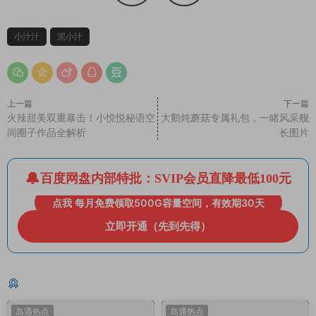
小汁汁
泥小汁
上一篇
下一篇
火辣甜美双重暴击！小悦悦秘语空
大鹅炖蘑菇专属礼包，一睹风采舰
间圈子作品全解析
长图片
百度网盘内部特批：SVIP会员直降最低100元
点我 每月免费领取500G容量空间，有效期30天
立即开通（先到先得）
猜你喜欢
岛遇热点
岛遇热点