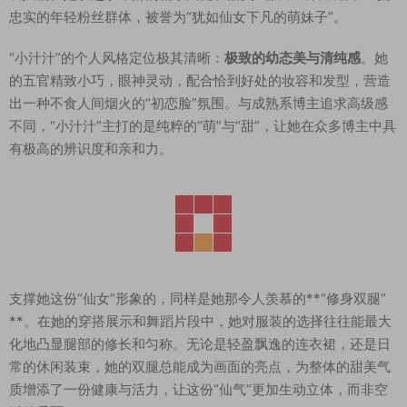
忠实的年轻粉丝群体，被誉为“犹如仙女下凡的萌妹子”。
“小汁汁”的个人风格定位极其清晰：
极致的幼态美与清纯感
。她
的五官精致小巧，眼神灵动，配合恰到好处的妆容和发型，营造
出一种不食人间烟火的“初恋脸”氛围。与成熟系博主追求高级感
不同，“小汁汁”主打的是纯粹的“萌”与“甜”，让她在众多博主中具
有极高的辨识度和亲和力。
支撑她这份“仙女”形象的，同样是她那令人羡慕的**“修身双腿”
**。在她的穿搭展示和舞蹈片段中，她对服装的选择往往能最大
化地凸显腿部的修长和匀称。无论是轻盈飘逸的连衣裙，还是日
常的休闲装束，她的双腿总能成为画面的亮点，为整体的甜美气
质增添了一份健康与活力，让这份“仙气”更加生动立体，而非空