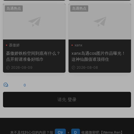
岛遇热点
岛遇热点
聂傲娇
xanx
聂傲娇铁粉空间到底有什么？
xanx岛遇cos图片作品曝光！
点开前请准备好纸巾
这神仙颜值谁顶得住
2026-08-09
2026-08-08
评论
0
请先
登录
来不及找到心仪的内容？按
Ctr
+
D
收藏微密吧【Weme.Ren】