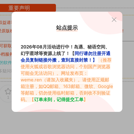
重要声明
权益请私信留言
收到留言后，我们会第一时间进行审核后删除。
站点提示
原版权作者许可,禁止用于任何商业途径！请在下载24小时内删除！
可获取的素材，建议升级
对应的VIP。
2026年08月活动进行中！岛遇、秘语空间、
幻宇星球等资源上线了！【
同行请勿注册开通
补档服务
“
均有备份
”，
素材以主流网盘分享。
会员复制链接外搬，查到直接封禁！】
（推荐
的软件操作，
电脑：7-zip；安卓：zarchiver；苹果：解压专家
使用火狐或谷歌浏览器访问，个别国产浏览器
多疑问请查看站内帮助中心！
可能会无法访问）。网址发布页：
weme.ren
（请加入收藏夹）。请使用正规邮
箱注册，如QQ邮箱、163邮箱、微软、Google
等邮箱，切勿使用临时邮箱，否则收不到验证
1
0
码。【
订单未到，记得提交工单
】