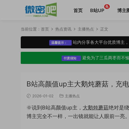
免
首页
B站UP
博主
当前位置：
首页
热点资讯
主播热点
正文
站内分享各大平台优质博主
温馨提示：
避免为了三瓜两枣而不
付废须知
B站高颜值up主大鹅炖蘑菇，充
2026-01-02
主播热点
🌞说到B站高颜值up主，
大鹅炖蘑菇
绝对是
博主完全不一样，一出镜就能让人眼前一亮。