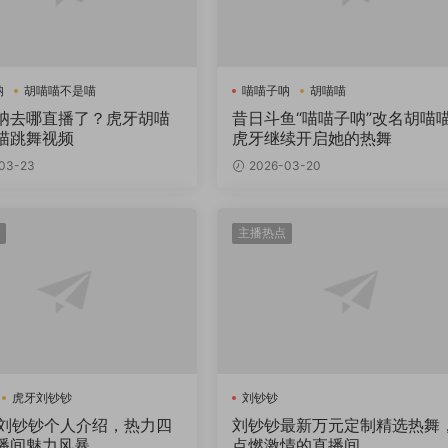
呐
胡喵喵不是喵
喵喵子呐
胡喵喵
呐去哪直播了？虎牙胡喵
昔日斗鱼“喵喵子呐”改名胡喵
喵跳舞视频
虎牙继续开启她的热舞
03-23
2026-03-20
主播热点
虎牙刘钞钞
刘钞钞
r刘钞钞个人介绍，热力四
刘钞钞最新万元定制精选热舞
播间魅力风暴
点燃激情的直播间