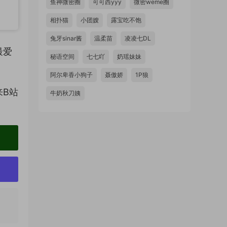
鱼神微密圈
可可西yyy
微密weme圈
相扑猫
小团嫂
露宝吃不饱
兔牙sinar酱
温柔苗
凌凌七DL
最爱
秘语空间
七七吖
奶瑶妹妹
阿尔卑香小狗子
聂傲娇
1P狼
来B站
牛奶秋刀姨