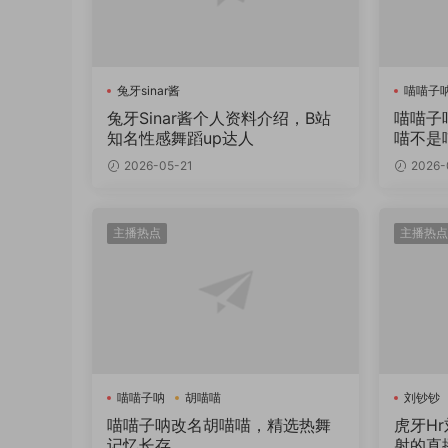
兔牙sinar酱
喵喵子
兔牙Sinar酱个人资料介绍，B站
喵喵子
知名性感舞蹈up达人
喵不是
2026-05-21
2026-
主播热点
主播热点
喵喵子呐
胡喵喵
刘钞钞
喵喵子呐改名胡喵喵，精选热舞
虎牙H
记忆长存
射的直