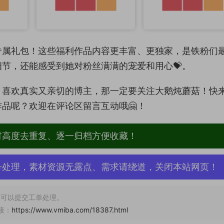
专属礼包！这些福利作品内容更丰富、更独家，是铁粉们
节，还能感受到她对粉丝满满的宠爱和用心💝。
、喜欢真实又亲切的博主，那一定要关注大鹅炖蘑菇！快
品呢？欢迎在评论区留言互动哦🤗！
材高度去重复、逐一归档方便收藏！
号处理，素材资源无露点、需求请绕道，关闭本站网页！
可以提交工单处理。
接：
https://www.vmiba.com/18387.html