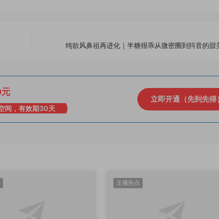
纯欲风鼻祖再进化｜半糖很乖从微密圈到抖音的甜
0元
立即开通（先到先得
空间，有效期30天
主播热点