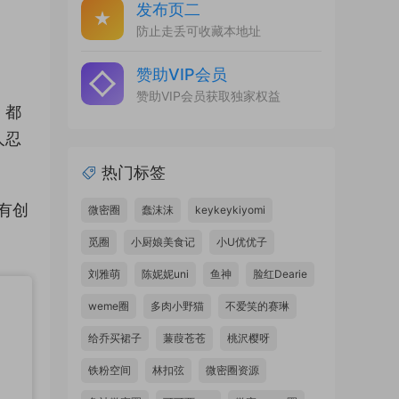
发布页二
防止走丢可收藏本地址
赞助VIP会员
赞助VIP会员获取独家权益
，都
人忍
热门标签
有创
微密圈
蠢沫沫
keykeykiyomi
觅圈
小厨娘美食记
小U优优子
刘雅萌
陈妮妮uni
鱼神
脸红Dearie
weme圈
多肉小野猫
不爱笑的赛琳
给乔买裙子
蒹葭苍苍
桃沢樱呀
铁粉空间
林扣弦
微密圈资源