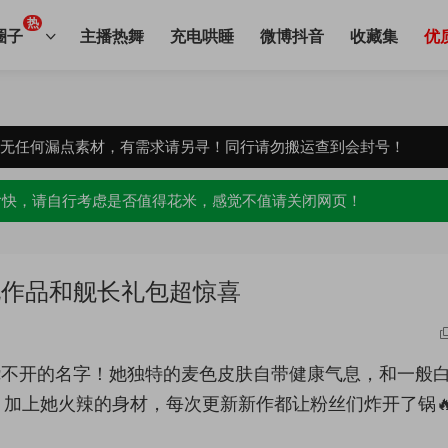
热
圈子
主播热舞
充电哄睡
微博抖音
收藏集
优
，无任何漏点素材，有需求请另寻！同行请勿搬运查到会封号！
愉快，请自行考虑是否值得花米，感觉不值请关闭网页！
电作品和舰长礼包超惊喜
绕不开的名字！她独特的麦色皮肤自带健康气息，和一般
加上她火辣的身材，每次更新新作都让粉丝们炸开了锅