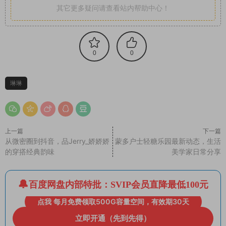
其它更多疑问请查看站内帮助中心！
0
0
琳琳
上一篇
下一篇
从微密圈到抖音，品Jerry_娇娇娇
蒙多户士轻糖乐园最新动态，生活
的穿搭经典韵味
美学家日常分享
百度网盘内部特批：SVIP会员直降最低100元
点我 每月免费领取500G容量空间，有效期30天
立即开通（先到先得）