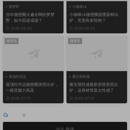
梦梦野
小猫咪ck
当年微密圈火遍全网的梦梦
小猫咪ck微密圈套图新鲜出
野，如今踪迹成谜？
炉，究竟有多惊艳？
2026-08-03
2026-08-02
微资讯
微资讯
屋顶吐司边
雅宝很性感
屋顶吐司边微密圈
屋顶吐司边微密圈美照出炉，
雅宝很性感最新穿搭美照出
一睹其魅力风采
炉，这身材简直太性感了
2026-07-21
2026-07-21
评论
0
请先
登录