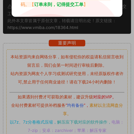
码。【
订单未到，记得提交工单
】
申明：本文资源均来源网友分享，若侵犯了您的权限可以提交
工单处理。
此外本文章皆属于原创文章，转载请注明出处！原文链接：
https://www.vmiba.com/18364.html
重要声明
本站资源均来自网络分享，如有侵犯你的权益请私信留言
收到
留言后，我们会第一时间进行审核后删除。
站内资源为网友个人学习或测试研究使用，未经原版权作者许
可,禁止用于任何商业途径！请在下载24小时内删除！
如果遇到付费才可获取的素材，建议升级
对应的VIP。
全站付费素材可提供补档服务
“
均有备份
”，
素材以主流网盘分
享。
以7z、7z分卷格式压缩，
解压应下载对应的软件操作，
电脑：
7-zip；安卓：zarchiver；苹果：解压专家