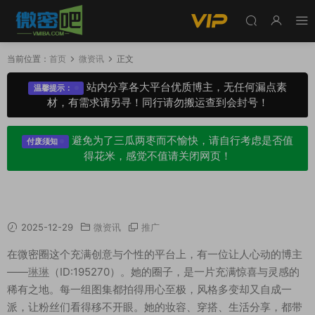
当前位置：
首页
微资讯
正文
站内分享各大平台优质博主，无任何漏点素
温馨提示：
材，有需求请另寻！同行请勿搬运查到会封号！
避免为了三瓜两枣而不愉快，请自行考虑是否值
付废须知
得花米，感觉不值请关闭网页！
微密圈“琳琳”：用心经营的稀有美学圈子
2025-12-29
微资讯
推广
在微密圈这个充满创意与个性的平台上，有一位让人心动的博主
——
琳琳
（ID:195270）。她的圈子，是一片充满惊喜与灵感的
稀有之地。每一组图集都拍得用心至极，风格多变却又自成一
派，让粉丝们看得移不开眼。她的妆容、穿搭、生活分享，都带