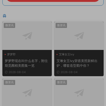
猜你喜欢
微资讯
微资讯
梦梦野
艾琳女王ivy
梦梦野现在叫什么名字，附往
艾琳女王ivy穿搭美照新鲜出
期觅圈精美图集一览
炉，哪套造型戳中你？
2026-08-04
2026-08-04
微资讯
微资讯