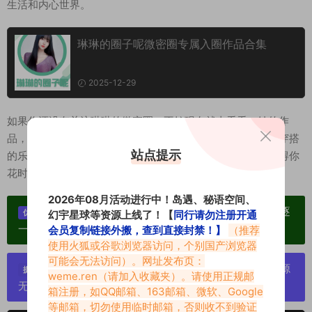
生活和内心世界。
琳琳的圈子呢微密圈专属入圈作品合集
2025-12-29
如果你还没有关注琳琳的微密圈，不妨现在就去看看。她的作
品，一定会让你心动，让你沉浸其中，甚至让你爱上化妆和穿搭
站点提示
的乐趣。琳琳的圈子，是一个充满美和灵感的稀有之地，值得你
花时间去探索。
2026年08月活动进行中！岛遇、秘语空间、
单个博主作品统一整合分享、素材高度去重复、逐
优势：
幻宇星球等资源上线了！【
同行请勿注册开通
一归档方便收藏！
会员复制链接外搬，查到直接封禁！】
（推荐
使用火狐或谷歌浏览器访问，个别国产浏览器
可能会无法访问）。网址发布页：
严禁搬运资源链接，一经发现封号处理，素材资源
提示：
weme.ren
（请加入收藏夹）。请使用正规邮
无露点、需求请绕道，关闭本站网页！
箱注册，如QQ邮箱、163邮箱、微软、Google
等邮箱，切勿使用临时邮箱，否则收不到验证