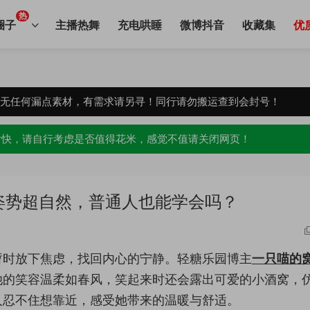
热
圈子
主播热舞
充电哄睡
微博抖音
收藏集
优
，无任何漏点素材，有需求请另寻！同行请勿搬运查到会封号！
愉快，请自行考虑是否值得花米，感觉不值请关闭网页！
姿势超自然，普通人也能学会吗？
暂时放下焦虑，找回内心的宁静。轻糖乐园博主
一只喵的
她的笑容温柔如春风，笑起来时还会露出可爱的小酒窝，
人忍不住想靠近，感受她带来的温暖与舒适。