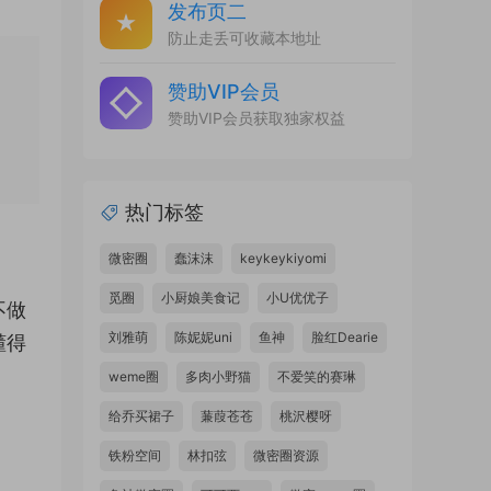
发布页二
防止走丢可收藏本地址
赞助VIP会员
赞助VIP会员获取独家权益
热门标签
微密圈
蠢沫沫
keykeykiyomi
觅圈
小厨娘美食记
小U优优子
不做
刘雅萌
陈妮妮uni
鱼神
脸红Dearie
懂得
weme圈
多肉小野猫
不爱笑的赛琳
给乔买裙子
蒹葭苍苍
桃沢樱呀
铁粉空间
林扣弦
微密圈资源