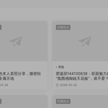
轻糖热点
肥嘉
色本人美照分享，微密轻
肥嘉@144130838：双面魅力
专属天地
“氛围感御姐天花板”，谁不爱
05-26
2026-05-25
轻糖热点