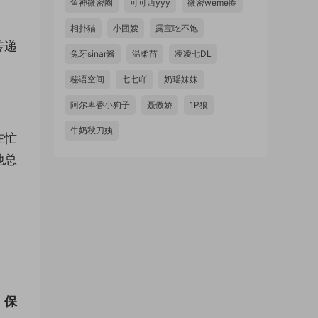
鱼神微密圈
可可西yyy
微密weme圈
相扑猫
小团嫂
露宝吃不饱
传递
兔牙sinar酱
温柔苗
凌凌七DL
秘语空间
七七吖
奶瑶妹妹
阿尔卑香小狗子
聂傲娇
1P狼
牛奶秋刀姨
在忙
她总
：
保