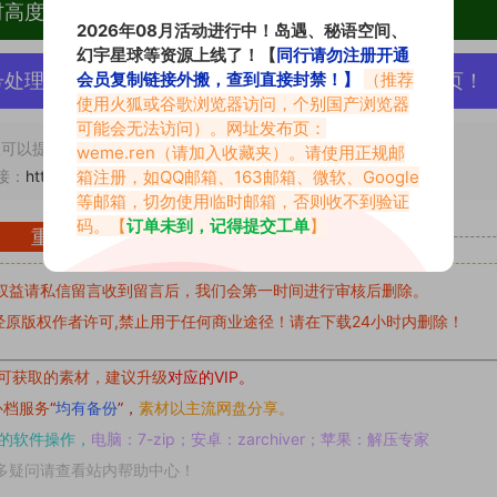
材高度去重复、逐一归档方便收藏！
2026年08月活动进行中！岛遇、秘语空间、
幻宇星球等资源上线了！【
同行请勿注册开通
会员复制链接外搬，查到直接封禁！】
（推荐
号处理，素材资源无露点、需求请绕道，关闭本站网页！
使用火狐或谷歌浏览器访问，个别国产浏览器
可能会无法访问）。网址发布页：
可以提交工单处理。
weme.ren
（请加入收藏夹）。请使用正规邮
箱注册，如QQ邮箱、163邮箱、微软、Google
接：
https://www.vmiba.com/18354.html
等邮箱，切勿使用临时邮箱，否则收不到验证
码。【
订单未到，记得提交工单
】
重要声明
权益请私信留言
收到留言后，我们会第一时间进行审核后删除。
原版权作者许可,禁止用于任何商业途径！请在下载24小时内删除！
可获取的素材，建议升级
对应的VIP。
补档服务
“
均有备份
”，
素材以主流网盘分享。
的软件操作，
电脑：7-zip；安卓：zarchiver；苹果：解压专家
多疑问请查看站内帮助中心！