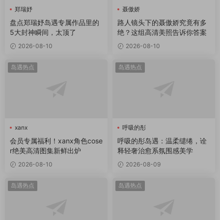
郑瑞妤
聂傲娇
盘点郑瑞妤岛遇专属作品里的
路人镜头下的聂傲娇究竟有多
5大封神瞬间，太顶了
绝？这组高清美照告诉你答案
2026-08-10
2026-08-10
岛遇热点
岛遇热点
xanx
呼吸的彤
会员专属福利！xanx角色cose
呼吸的彤岛遇：温柔缱绻，诠
r绝美高清图集新鲜出炉
释轻奢治愈系氛围感美学
2026-08-10
2026-08-09
岛遇热点
岛遇热点