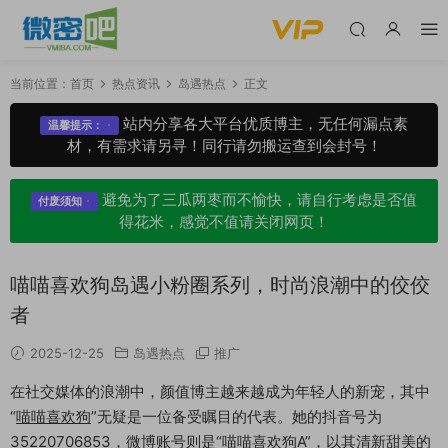
当前位置：
首页
热点资讯
岛遇热点
正文
站内分享各大平台优质博主，无任何漏点素
温馨提示：
材，有需求请另寻！同行请勿搬运查到会封号！
避免为了三瓜两枣而不愉快，请自行考虑是否值
付废须知
得花米，感觉不值请关闭网页！
喵喵喜欢狗岛遇小粉圈系列，时尚浪潮中的佼佼
者
2025-12-25
岛遇热点
推广
在社交媒体的浪潮中，颜值博主越来越成为年轻人的新宠，其中
“
喵喵喜欢狗
”无疑是一位备受瞩目的代表。她的抖音号为
35220706853，微博账号则是“喵喵喜欢狗A”，以其清新甜美的