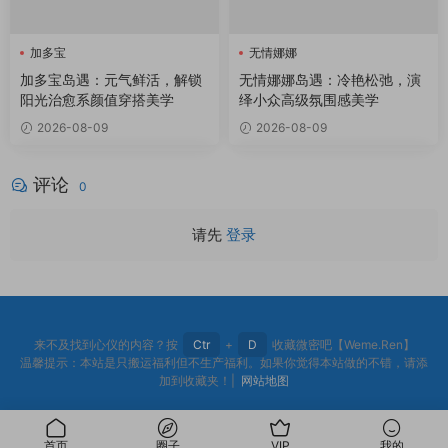
加多宝
无情娜娜
加多宝岛遇：元气鲜活，解锁
无情娜娜岛遇：冷艳松弛，演
阳光治愈系颜值穿搭美学
绎小众高级氛围感美学
2026-08-09
2026-08-09
评论
0
请先
登录
来不及找到心仪的内容？按
Ctr
+
D
收藏微密吧【Weme.Ren】
温馨提示：本站是只搬运福利但不生产福利。如果你觉得本站做的不错，请添
加到收藏夹！|
网站地图
首页
圈子
VIP
我的