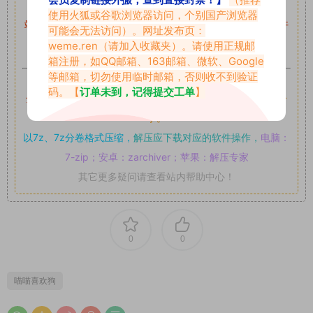
会员复制链接外搬，查到直接封禁！】
（推荐
留言后，我们会第一时间进行审核后删除。
使用火狐或谷歌浏览器访问，个别国产浏览器
站内资源为网友个人学习或测试研究使用，未经原版权作者许
可能会无法访问）。网址发布页：
可,禁止用于任何商业途径！请在下载24小时内删除！
weme.ren
（请加入收藏夹）。请使用正规邮
箱注册，如QQ邮箱、163邮箱、微软、Google
等邮箱，切勿使用临时邮箱，否则收不到验证
如果遇到付费才可获取的素材，建议升级
对应的VIP。
码。【
订单未到，记得提交工单
】
全站付费素材可提供补档服务
“
均有备份
”，
素材以主流网盘分
享。
以7z、7z分卷格式压缩，
解压应下载对应的软件操作，
电脑：
7-zip；安卓：zarchiver；苹果：解压专家
其它更多疑问请查看站内帮助中心！
0
0
喵喵喜欢狗