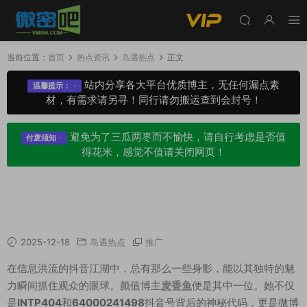
当前位置：
首页
热点资讯
岛遇热点
正文
站内分享各大平台优质博主，无任何漏点素
温馨提示：
材，有需求请另寻！同行请勿搬运查到会封号！
避免为了三瓜两枣而不愉快，请自行考虑是否值
付废须知
得花米，感觉不值请关闭网页！
岛屿仙踪：解码抖音颜值博主麦香鱼的“INTP40
4”魅力
2025-12-18
岛遇热点
推广
在信息洪流的抖音江湖中，总有那么一些身影，能以其独特的魅
力瞬间抓住观众的眼球。颜值博主
麦香鱼
便是其中一位。她不仅
是
INTP404
和
64000241498
抖音号背后的神秘代码，更是微博