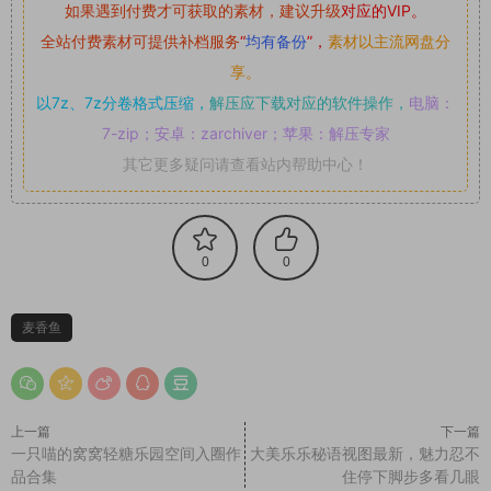
如果遇到付费才可获取的素材，建议升级
对应的VIP。
全站付费素材可提供补档服务
“
均有备份
”，
素材以主流网盘分
享。
以7z、7z分卷格式压缩，
解压应下载对应的软件操作，
电脑：
7-zip；安卓：zarchiver；苹果：解压专家
其它更多疑问请查看站内帮助中心！
0
0
麦香鱼
上一篇
下一篇
一只喵的窝窝轻糖乐园空间入圈作
大美乐乐秘语视图最新，魅力忍不
品合集
住停下脚步多看几眼