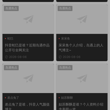
岛遇热点
岛遇热点
蛇巳
呆呆鱼
抖音蛇巳是谁？近期岛遇作品
呆呆鱼个人介绍，岛遇上的人
公开引全网关注
气博主~
2026-08-06
2026-08-06
岛遇热点
岛遇热点
差点兔了
姑苏酥酥
差点兔了是谁，抖音人气颜值
姑苏酥酥是谁？个人资料介绍
博主
含美照一览