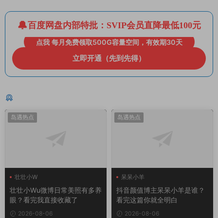
百度网盘内部特批：SVIP会员直降最低100元
点我 每月免费领取500G容量空间，有效期30天
立即开通（先到先得）
猜你喜欢
岛遇热点
岛遇热点
壮壮小W
呆呆小羊
壮壮小Wu微博日常美照有多养
抖音颜值博主呆呆小羊是谁？
眼？看完我直接收藏了
看完这篇你就全明白
2026-08-06
2026-08-06