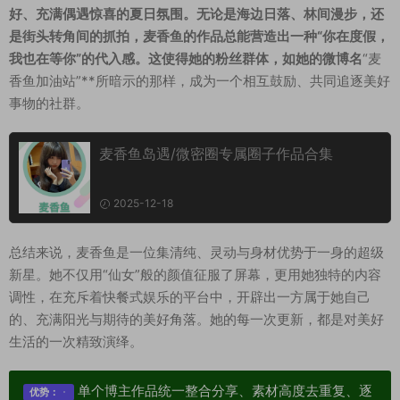
好、充满偶遇惊喜的夏日氛围。无论是海边日落、林间漫步，还
是街头转角间的抓拍，麦香鱼的作品总能营造出一种“你在度假，
我也在等你”的代入感。这使得她的粉丝群体，如她的微博名
“麦
香鱼加油站”**所暗示的那样，成为一个相互鼓励、共同追逐美好
事物的社群。
麦香鱼岛遇/微密圈专属圈子作品合集
2025-12-18
总结来说，麦香鱼是一位集清纯、灵动与身材优势于一身的超级
新星。她不仅用“仙女”般的颜值征服了屏幕，更用她独特的内容
调性，在充斥着快餐式娱乐的平台中，开辟出一方属于她自己
的、充满阳光与期待的美好角落。她的每一次更新，都是对美好
生活的一次精致演绎。
单个博主作品统一整合分享、素材高度去重复、逐
优势：