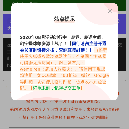
一归档方便收藏！
站点提示
严禁搬运资源链接，一经发现封号处理，素材资源
提示：
无露点、需求请绕道，关闭本站网页！
2026年08月活动进行中！岛遇、秘语空间、
幻宇星球等资源上线了！【
同行请勿注册开通
申明：本文资源均来源网友分享，若侵犯了您的权限可以提交
会员复制链接外搬，查到直接封禁！】
（推荐
工单处理。
使用火狐或谷歌浏览器访问，个别国产浏览器
此外本文章皆属于原创文章，转载请注明出处！原文链接：
可能会无法访问）。网址发布页：
https://www.vmiba.com/18251.html
weme.ren
（请加入收藏夹）。请使用正规邮
箱注册，如QQ邮箱、163邮箱、微软、Google
重要声明
等邮箱，切勿使用临时邮箱，否则收不到验证
码。【
订单未到，记得提交工单
】
本站资源均来自网络分享，如有侵犯你的权益请私信留言
收到
留言后，我们会第一时间进行审核后删除。
站内资源为网友个人学习或测试研究使用，未经原版权作者许
可,禁止用于任何商业途径！请在下载24小时内删除！