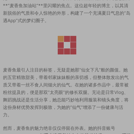
**“麦香鱼加油站”**里闪耀的焦点。这位超年轻的博主，以其清
新脱俗的气质和令人惊艳的外形，构建了一个充满夏日气息的“岛
遇App”式的梦幻圈子。
麦香鱼最引人注目的标签，无疑是她那“仙女下凡”般的颜值。她
的五官精致甜美，带着邻家妹妹般的亲切感，但整体散发出的气
质又带着一丝不食人间烟火的仙气。在她的诸多作品中，最常被
粉丝提及的，便是那双“太亮眼”的修长双腿。无论是日常Vlog、
舞蹈挑战还是生活分享，她总能巧妙地利用服装和镜头角度，将
这份身材优势发挥到极致，为她的“仙气”增添了一份健康与活
力。
然而，麦香鱼的魅力绝非仅仅停留在外表。她的抖音账号