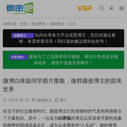
当前位置：
首页
热点资讯
秘语热点
正文
站内分享各大平台优质博主，无任何漏点素
温馨提示：
材，有需求请另寻！同行请勿搬运查到会封号！
避免为了三瓜两枣而不愉快，请自行考虑是否值
付废须知
得花米，感觉不值请关闭网页！
微博白咪饭同学图片图集，微胖颜值博主的甜美
世界
2025-12-12
秘语热点
推广
在当下的社交媒体时代，颜值博主们凭借独特的气质和风格吸引
了大量粉丝。其中，一位名为
白咪饭
的博主以其甜美可爱的形象
和微胖的萌感迅速走红，成为众多网友的“心头好”。她的微博、