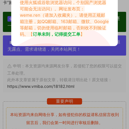
使用火狐或谷歌浏览器访问，个别国产浏览器
卡”她的甜美世界！
可能会无法访问）。网址发布页：
weme.ren
（请加入收藏夹）。请使用正规邮
单个博主作品统一整合分享、素材高度去重复、逐
优势：
箱注册，如QQ邮箱、163邮箱、微软、Google
一归档方便收藏！
等邮箱，切勿使用临时邮箱，否则收不到验证
码。【
订单未到，记得提交工单
】
严禁搬运资源链接，一经发现封号处理，素材资源
提示：
无露点、需求请绕道，关闭本站网页！
申明：本文资源均来源网友分享，若侵犯了您的权限可以提交
工单处理。
此外本文章皆属于原创文章，转载请注明出处！原文链接：
https://www.vmiba.com/18182.html
重要声明
本站资源均来自网络分享，如有侵犯你的权益请私信留言
收到
留言后，我们会第一时间进行审核后删除。