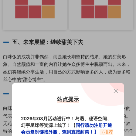
五、未来展望：继续甜美下去
白咪饭的成功并非偶然，而是她长期坚持的结果。她的甜美形
象、自然颜值和丰富的内容让她在众多博主中脱颖而出。未来，
她仍将继续分享生活，用自己的方式影响更多的人，成为更多粉
丝心中的“甜心博主”。
结语
站点提示
白咪饭用她的甜美和真诚征服了无数网友，成为微胖颜值博主的
代表之一。她的成长历程告诉我们，真实的美才是最打动人的。
2026年08月活动进行中！岛遇、秘语空间、
无论是妆容、穿搭，还是日常生活，她都用自己的方式展现了独
幻宇星球等资源上线了！【
同行请勿注册开通
特的魅力。期待她未来继续带来更多精彩的内容，让我们一起“打
会员复制链接外搬，查到直接封禁！】
（推荐