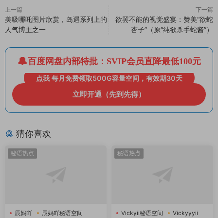
上一篇
下一篇
美吸哪吒图片欣赏，岛遇系列上的
欲罢不能的视觉盛宴：赞美“欲蛇
人气博主之一
杏子”（原“纯欲杀手蛇酱”）
百度网盘内部特批：SVIP会员直降最低100元
点我 每月免费领取500G容量空间，有效期30天
立即开通（先到先得）
猜你喜欢
秘语热点
秘语热点
辰妈吖
辰妈吖秘语空间
Vickyii秘语空间
Vickyyyii