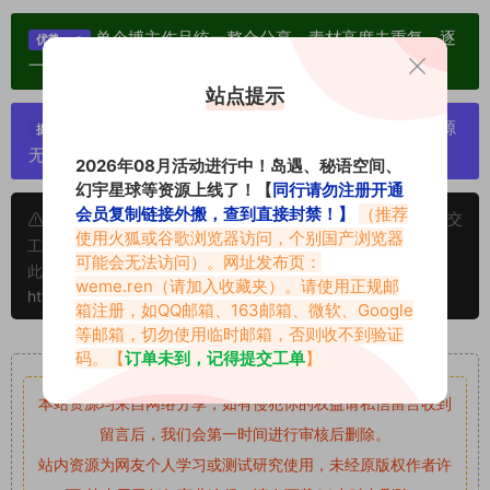
单个博主作品统一整合分享、素材高度去重复、逐
优势：
一归档方便收藏！
站点提示
严禁搬运资源链接，一经发现封号处理，素材资源
提示：
无露点、需求请绕道，关闭本站网页！
2026年08月活动进行中！岛遇、秘语空间、
幻宇星球等资源上线了！【
同行请勿注册开通
会员复制链接外搬，查到直接封禁！】
（推荐
申明：本文资源均来源网友分享，若侵犯了您的权限可以提交
使用火狐或谷歌浏览器访问，个别国产浏览器
工单处理。
可能会无法访问）。网址发布页：
此外本文章皆属于原创文章，转载请注明出处！原文链接：
weme.ren
（请加入收藏夹）。请使用正规邮
https://www.vmiba.com/18006.html
箱注册，如QQ邮箱、163邮箱、微软、Google
等邮箱，切勿使用临时邮箱，否则收不到验证
重要声明
码。【
订单未到，记得提交工单
】
本站资源均来自网络分享，如有侵犯你的权益请私信留言
收到
留言后，我们会第一时间进行审核后删除。
站内资源为网友个人学习或测试研究使用，未经原版权作者许