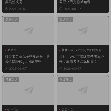
具美感视觉
养眼？看完你就知道
2026-08-07
2026-08-07
岛遇热点
岛遇热点
呆呆鱼
壮壮小W
壮壮小W幻宇星球
抖音呆呆鱼岛美照刚出炉，收
壮壮小W幻宇星球圈子图集公
藏这篇轻松get同款美照
开，藏着多少星际惊喜？
2026-08-07
2026-08-07
岛遇热点
岛遇热点
蛇巳2.0
呆呆小羊