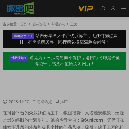
当前位置：
首页
热点资讯
岛遇热点
正文
站内分享各大平台优质博主，无任何漏点素
温馨提示：
材，有需求请另寻！同行请勿搬运查到会封号！
避免为了三瓜两枣而不愉快，请自行考虑是否值
付废须知
得花米，感觉不值请关闭网页！
狼姐很赞晚安狼狼岛遇日常，颜值与魅力兼备的
年轻博主
2025-11-17
岛遇热点
推广
在抖音平台的众多颜值博主中，
狼姐很赞
，又名
晚安狼狼
，无疑
是最为耀眼的一颗明星。她的抖音号为：
QSunicorn
，凭借其如
仙女下凡般的外貌和极具个性的作品风格，吸引了成千上万的粉