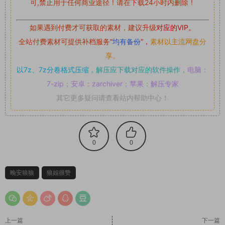
可,禁止用于任何商业途径！请在下载24小时内删除！
如果遇到付费才可获取的素材，建议升级
对应的VIP。
全站付费素材可提供补档服务
“
均有备份
”，
素材以主流网盘分
享。
以7z、7z分卷格式压缩，
解压应下载对应的软件操作，
电脑：
7-zip；安卓：zarchiver；苹果：解压专家
其它更多疑问请查看站内帮助中心！
0
0
晚安狼狼
狼姐很赞
上一篇
下一篇