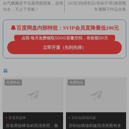
仙气飘飘里予岛遇养眼图集，甜美
UU宝(纯情初宝/初初不乖)微密圈
仙女，不止于美貌！
专属圈子作品合集
百度网盘内部特批：SVIP会员直降最低100元
点我 每月免费领取500G容量空间，有效期30天
立即开通（先到先得）
猜你喜欢
岛遇热点
岛遇热点
苏老师超棒
邪剑仙喵瑞莉娅
苏老师超棒岛屿高清美照，极
邪剑仙喵瑞莉娅高清美图有多