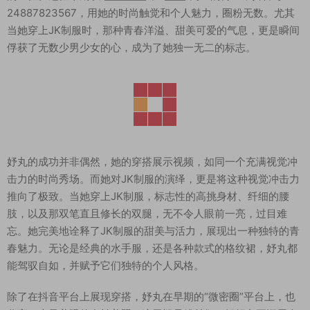
24887823567，用她的时尚触觉和个人魅力，圈粉无数。尤其
当她穿上JK制服时，那种青春洋溢、甜美可爱的气息，更是瞬间
俘获了无数少男少女的心，成为了她独一无二的标志。
妤丸的成功并非偶然，她的穿搭展示视频，如同一个充满视觉冲
击力的时尚秀场。而她对JK制服的演绎，更是将这种视觉冲击力
推向了极致。当她穿上JK制服，标志性的高挑身材、纤细的腰
肢，以及那双笔直且修长的双腿，无不令人眼前一亮，过目难
忘。她完美地诠释了JK制服的甜美与活力，展现出一种独特的青
春魅力。无论是经典的水手服，还是各种款式的格纹裙，妤丸都
能驾驭自如，并赋予它们独特的个人风格。
除了在抖音平台上展现穿搭，妤丸在早期的“微密圈”平台上，也