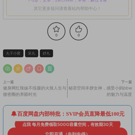
其它更多疑问请查看站内帮助中心！
0
0
丸子小窝
呆丸
妤丸
上一篇
下一篇
健身网红辣妹不练腿的火辣人生与
秘语空间丰腴女神，感受小妈bbw
微密圈的养眼时光
的魅力与温度
百度网盘内部特批：SVIP会员直降最低100元
点我 每月免费领取500G容量空间，有效期30天
立即开通（先到先得）