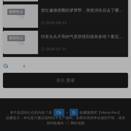
曾红遍微密圈的梦梦野，突然消失后去了哪
微密热点
里？
2026-08-02
抖音头头不乖的气质穿搭到底有多绝？看完想
微密热点
照搬整套
2026-07-31
评论
0
请先
登录
来不及找到心仪的内容？按
Ctr
+
D
收藏微密吧【Weme.Ren】
温馨提示：本站是只搬运福利但不生产福利。如果你觉得本站做的不错，请添
加到收藏夹！|
网站地图