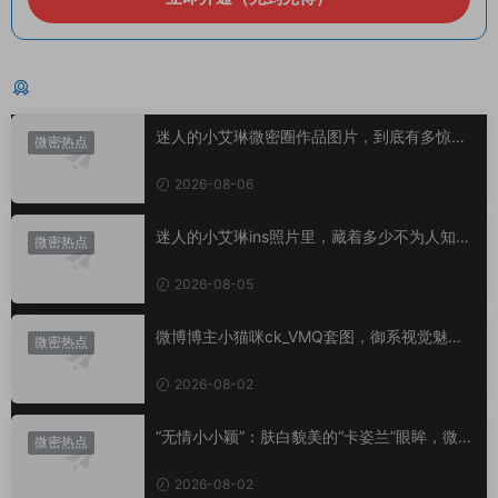
猜你喜欢
迷人的小艾琳微密圈作品图片，到底有多惊
微密热点
艳？
2026-08-06
迷人的小艾琳ins照片里，藏着多少不为人知的
微密热点
小心思？
2026-08-05
微博博主小猫咪ck_VMQ套图，御系视觉魅力
微密热点
代表
2026-08-02
“无情小小颖”：肤白貌美的“卡姿兰”眼眸，微密
微密热点
圈里的视觉盛宴
2026-08-02