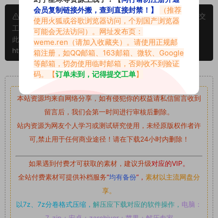
会员复制链接外搬，查到直接封禁！】
（推荐
申明：本文资源均来源网友分享，若侵犯了您的权限可以提交
使用火狐或谷歌浏览器访问，个别国产浏览器
工单处理。
可能会无法访问）。网址发布页：
此外本文章皆属于原创文章，转载请注明出处！原文链接：
weme.ren
（请加入收藏夹）。请使用正规邮
https://www.vmiba.com/18000.html
箱注册，如QQ邮箱、163邮箱、微软、Google
等邮箱，切勿使用临时邮箱，否则收不到验证
码。【
订单未到，记得提交工单
】
重要声明
本站资源均来自网络分享，如有侵犯你的权益请私信留言
收到
留言后，我们会第一时间进行审核后删除。
站内资源为网友个人学习或测试研究使用，未经原版权作者许
可,禁止用于任何商业途径！请在下载24小时内删除！
如果遇到付费才可获取的素材，建议升级
对应的VIP。
全站付费素材可提供补档服务
“
均有备份
”，
素材以主流网盘分
享。
以7z、7z分卷格式压缩，
解压应下载对应的软件操作，
电脑：
7-zip；安卓：zarchiver；苹果：解压专家