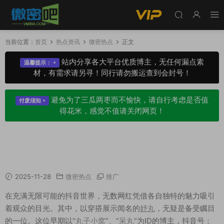
当前位置：
首页
热点资讯
微密热点
正文
站内分享各大平台优质博主，无任何漏点素
温馨提示：
材，有需求请另寻！同行请勿搬运查到会封号！
避免为了三瓜两枣而不愉快，请自行考虑是否值
付废须知
得花米，感觉不值请关闭网页！
抖音妤丸JK制服下的甜美诱惑，与“微密圈”的私
密分享
2025-11-28
微密热点
推广
在充满无限可能的抖音世界，无数网红凭借各自独特的魅力吸引
着观众的目光。其中，以穿搭展示闻名的
妤丸
，无疑是备受瞩目
的一位。这位早期以“
丸子小窝
”、“
呆丸
”为ID的博主，抖音号：