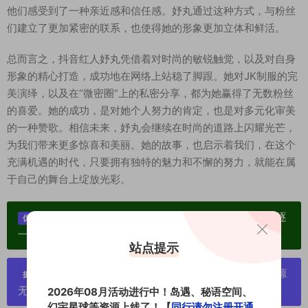
他们感受到了一种亲近感和信任感。妤丸通过这种方式，与粉丝
们建立了更加紧密的联系，也使得她的形象更加立体和鲜活。
总而言之，抖音红人妤丸凭借着对时尚的敏锐触觉，以及对自身
形象的精心打造，成功地在网络上站稳了脚跟。她对JK制服的完
美演绎，以及在“微密圈”上的私密分享，都为她赢得了无数粉丝
的喜爱。她的成功，是对她个人努力的肯定，也是对多元化审美
的一种赞歌。相信未来，妤丸会继续在时尚的道路上闪耀光芒，
为我们带来更多惊喜和美丽。她的故事，也启示着我们，在这个
充满机遇的时代，只要拥有独特的魅力和不懈的努力，就能在属
于自己的舞台上绽放光彩。
单个博主作品统一整合分享、素材高度去重复、逐
优势：
一归档方便收藏！
站点提示
严禁搬运资源链接，一经发现封号处理，素材资源
提示：
无露点、需求请绕道，关闭本站网页！
2026年08月活动进行中！岛遇、秘语空间、
幻宇星球等资源上线了！【
同行请勿注册开通