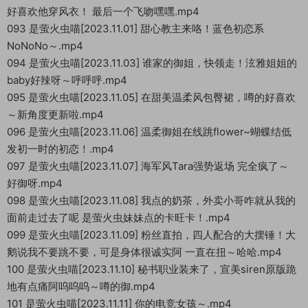
好喜欢他穿风衣！ 最后一个飞吻嘿嘿.mp4
093 是萤火虫喵[2023.11.01] 甜心教主来咯！蓝色初恋系
NoNoNo～.mp4
094 是萤火虫喵[2023.11.03] 谁家的御姐，快领走！泫雅姐姐的
baby好辣呀～呼呼呼.mp4
095 是萤火虫喵[2023.11.05] 在甜美温柔风包臀裙，噂的好喜欢
～新角度更新啦.mp4
096 是萤火虫喵[2023.11.06] 温柔御姐在线跳flower~蝴蝶结低
发初一时的初恋！.mp4
097 是萤火虫喵[2023.11.07] 海军风Tara强势返场 完全疯了～
好御呀.mp4
098 是萤火虫喵[2023.11.08] 我点的奶茶，外卖小哥咋就从我的
面前走过去了呢 是萤火虫妹妹点的卡旺卡！.mp4
099 是萤火虫喵[2023.11.09] 粉丝直拍，四人配合的大摆锤！大
鹅说我不要跳不要，可是身体很诚实阿 一直在扭～哈哈.mp4
100 是萤火虫喵[2023.11.10] 秘书职业装来了，宣美siren原版跪
地有点痛阿呜呜呜～噂的御.mp4
101 是萤火虫喵[2023.11.11] 你的电竞女孩～.mp4