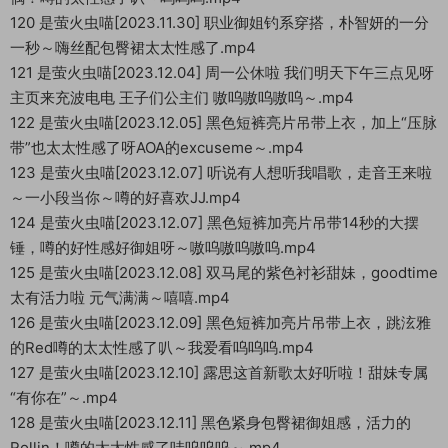
120 是萤火虫喵[2023.11.30] 职业御姐钓系穿搭，朴智妍的一分
一秒～嗨丝配包臀裙太太性感了.mp4
121 是萤火虫喵[2023.12.04] 周一公休啦 我们明天下午三点见呀
主页来充波电电 王子们公主们 嗷呜嗷呜嗷呜～.mp4
122 是萤火虫喵[2023.12.05] 黑色短裤亮片吊带上衣，加上“压脉
带”也太太性感了呀AOA的excuseme～.mp4
123 是萤火虫喵[2023.12.07] 听说有人想听我唱歌，走音王来啦
～一小段当你～噂的好喜欢JJ.mp4
124 是萤火虫喵[2023.12.07] 黑色短裤加亮片吊带14秒的大摆
锤，噂的好性感好御姐呀～嗷呜嗷呜嗷呜.mp4
125 是萤火虫喵[2023.12.08] 双马尾的紫色衬衫甜妹，goodtime
太有活力啦 元气满满～嘻嘻.mp4
126 是萤火虫喵[2023.12.09] 黑色短裤加亮片吊带上衣，跳泫雅
的Red噂的太太性感了叭～我爱看呜呜呜.mp4
127 是萤火虫喵[2023.12.10] 露思这首新歌太好听啦！甜妹专属
“有你在”～.mp4
128 是萤火虫喵[2023.12.11] 黑色紧身包臀裙御姐感，活力的
Rollin！噂的太太性感了哇呜呜呜～.mp4