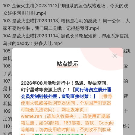
102 是萤火虫喵[2023.11.12] 御姐系的蓝色战袍返场，今天的观
众好多阿 哇哇哇.mp4
103 是萤火虫喵[2023.11.13] 糟糕是心动的感觉！ 周一公休，大
家不要跑空啦，我们周二见哦！记得想我呀.mp4
104 是萤火虫喵[2023.11.14] 黑色长筒靴配短裤，御姐系穿搭跳
鸟叔的daddy！好多人哇.mp4
105 是萤火虫喵[2023.11.15] 谁要的KDA 来啦来啦 牛仔裤辣妹跳
舞机居然也有more这首歌，太酷啦！.mp4
站点提示
106 是萤火虫喵[2023.11.15] 黑色包臀裙御姐来袭，真的是太爱
了叭 something太是那个了 性感喂！.mp4
107 是萤火虫喵[2023.11.17] 噂的是太辣了，旁边的小哥哥喝的
2026年08月活动进行中！岛遇、秘语空间、
是卡旺卡吧？黑全套奶茶？猫步轻悄太御“狱”！.mp4
幻宇星球等资源上线了！【
同行请勿注册开通
108 是萤火虫喵[2023.11.18] 旁边小哥哥好细心呀，发簪掉了帮
会员复制链接外搬，查到直接封禁！】
（推荐
使用火狐或谷歌浏览器访问，个别国产浏览器
我捡起来，哈哈可能怕被“大叔”扫地扫走了！.mp4
可能会无法访问）。网址发布页：
109 是萤火虫喵[2023.11.19] 这期两大嘉宾驻场，双马尾奶味十
weme.ren
（请加入收藏夹）。请使用正规邮
足的妹妹来啦，tara的完全疯了。.mp4
箱注册，如QQ邮箱、163邮箱、微软、Google
110 是萤火虫喵[2023.11.20] 酒红色紧身裙真的御～ 周一公休啦
等邮箱，切勿使用临时邮箱，否则收不到验证
别跑丢了哦.mp4