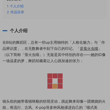
1
个人介绍
2
作品目录
个人介绍
在B站的舞蹈区，总有一些up主用独特的「人格化魅力」与「作
品辨识度」，在无数舞者中刻下自己的印记。「
是萤火虫喵
」
（以下简称「萤火虫喵」）无疑是其中特别的存在——她的ID像
一场温柔的梦，舞蹈却藏着让人心跳加速的张力；
镜头前的她带着猫咪般的软萌灵动，跳起舞来却像一团燃烧的火
焰，将流行、古风、K-pop等多种风格揉进自己的「喵式美