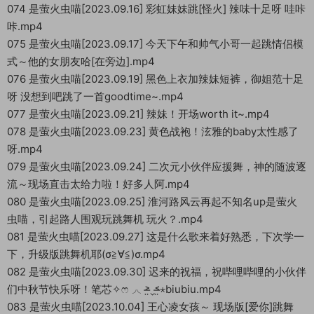
074 是萤火虫喵[2023.09.16] 彩虹妹妹跳[怪火] 辣味十足呀 哇咔
咔.mp4
075 是萤火虫喵[2023.09.17] 今天下午和帅气小哥一起跳情侣模
式～他的女朋友哈[在旁边].mp4
076 是萤火虫喵[2023.09.19] 黑色上衣加辣妹短裤，御姐范十足
呀 没想到吧跳了一首goodtime~.mp4
077 是萤火虫喵[2023.09.21] 辣妹！开场worth it~.mp4
078 是萤火虫喵[2023.09.23] 黄色战袍！泫雅的baby太性感了
呀.mp4
079 是萤火虫喵[2023.09.24] 二次元小伙伴应援舞，神的随波逐
流～现场直击太给力啦！好多人阿.mp4
080 是萤火虫喵[2023.09.25] 淮河路风云再起不知名up是萤火
虫喵，引起路人围观玩跳舞机 玩火？.mp4
081 是萤火虫喵[2023.09.27] 这是什么歌来着好熟悉，下次学一
下，升级版跳舞机耶(σ≧∀≦)σ.mp4
082 是萤火虫喵[2023.09.30] 迟来的祝福，祝哔哩哔哩的小伙伴
们中秋节快乐呀！笔芯✧ෆ◞◟˃̶̤⌄˂̶̤⋆biubiu.mp4
083 是萤火虫喵[2023.10.04] 王心凌女孩～ 现场版[爱你]跳舞