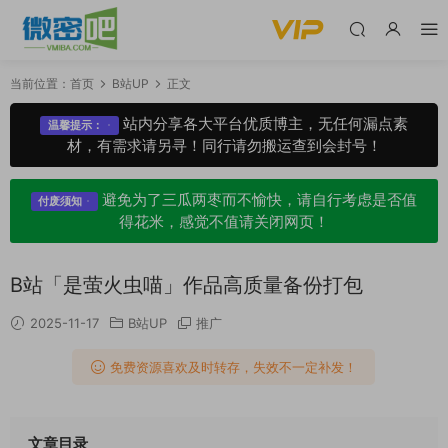
当前位置：
首页
B站UP
正文
站内分享各大平台优质博主，无任何漏点素
温馨提示：
材，有需求请另寻！同行请勿搬运查到会封号！
避免为了三瓜两枣而不愉快，请自行考虑是否值
付废须知
得花米，感觉不值请关闭网页！
B站「是萤火虫喵」作品高质量备份打包
2025-11-17
B站UP
推广
免费资源喜欢及时转存，失效不一定补发！
文章目录