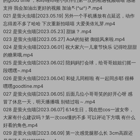
的good time ，和哔哩哔哩小伙伴们第一次的相遇视频嘻嘻 感谢
支持 我会加油出更好的视频 加油↖(^ω^)↗.mp4
021 是萤火虫喵[2023.05.19] 另外一个手机播放有点延迟，动作
忘得差不多了哈哈 下次重新拍嘻嘻 大爱美依礼芽.mp4
022 是萤火虫喵[2023.05.23] 甜妹？.mp4
023 是萤火虫喵[2023.05.27] AoA的短裙 御姐风来啦.mp4
024 是萤火虫喵[2023.06.01] 祝大家六一儿童节快乐 记得吃甜甜
的糖果哦.mp4
025 是萤火虫喵[2023.06.02] 陪妈妈打会球，给哥哥姐姐们摇一
段嘿嘿~.mp4
026 是萤火虫喵[2023.06.04] 和徒儿同框啦 有一起同步耶 很棒
嘿嘿goodtine.mp4
027 是萤火虫喵[2023.06.05] 后面几位小哥哥笑的好开心呀 感
冒了休息一天，明天播播哦 别错过啦～.mp4
028 是萤火虫喵[2023.06.07] 6.14生日，我在想cos一波女帝，
大家有什么建议吗？第一次cos懂的不多 可以评论下方哦 有什么
好看的角色.mp4
029 是萤火虫喵[2023.06.09] 第一次感觉腿那么长 3cm高跟还