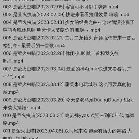
002 是萤火虫喵[2023.02.05] 客官可不可以手势舞.mp4
003 是萤火虫喵[2023.02.09] 快进来看看拉腿效果 嘻嘻.mp4
004 是萤火虫喵[2023.02.13] 少女的经典之曲~ 这次我没拉腿了
嘻嘻今晚休息喔 明天情人节陪你们 啾咪～.mp4
005 是萤火虫喵[2023.02.21] 二月二龙抬头 药师服饰带来一首西
楼别序~ 最爱听的一首歌.mp4
006 是萤火虫喵[2023.02.28] 休闲小JK 跳一首和我交往
吗？.mp4
007 是萤火虫喵[2023.03.04] 最爱的神Apink 快进来看看叭(˵¯͒
〰¯͒˵).mp4
008 是萤火虫喵[2023.03.12] 甜美来电玩城啦 这么可爱真的抱
歉.mp4
009 是萤火虫喵[2023.03.20] 今天是双马尾DuangDuang 甜妹
来袭大摆锤~.mp4
010 是萤火虫喵[2023.03.31] 喇叭裤yyds 欢迎来到80年代 尬舞
咯.mp4
011 是萤火虫喵[2023.04.06] 双马尾来咯 超级有活力的舞蹈 大
貔貅 哇咔咔.mp4