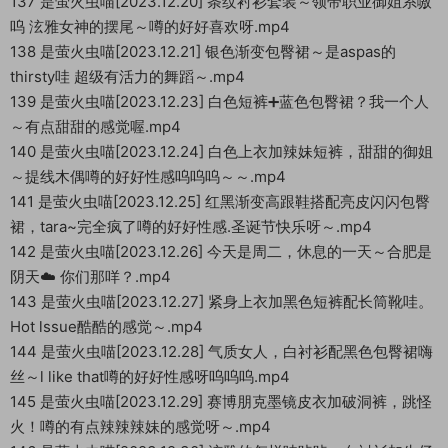
137 是萤火虫喵[2023.12.20] 条纹衬衫套装～领带职业御姐系嗷
呜 泫雅女神的摆尾～噂的好好喜欢呀.mp4
138 是萤火虫喵[2023.12.21] 银色渐变包臀裙～是aspas的
thirsty哇 超级有活力的舞蹈～.mp4
139 是萤火虫喵[2023.12.23] 白色短裤➕蓝色包臀裙？我一个人
～有点甜甜的感觉喔.mp4
140 是萤火虫喵[2023.12.24] 白色上衣加辣妹短裤，甜甜的御姐
～提线木偶噂的好好性感呜呜呜～～.mp4
141 是萤火虫喵[2023.12.25] 红黑渐变高跟鞋搭配亮皮闪闪包臀
裙，tara~完全疯了噂的好好性感.圣诞节快乐呀～.mp4
142 是萤火虫喵[2023.12.26] 今天是周二，休息的一天～合肥是
阴天☁️ 你们那咩？.mp4
143 是萤火虫喵[2023.12.27] 紧身上衣加黑色短裤配长筒靴哇。
Hot lssue酷酷的感觉～.mp4
144 是萤火虫喵[2023.12.28] 气质女人，白衬衫配黑色包臀裙嗨
丝～l like that噂的好好性感呀呜呜呜.mp4
145 是萤火虫喵[2023.12.29] 赛博朋克墨镜皮衣加破洞裤，跳怪
火！噂的有点辣辣辣妹的感觉呀～.mp4