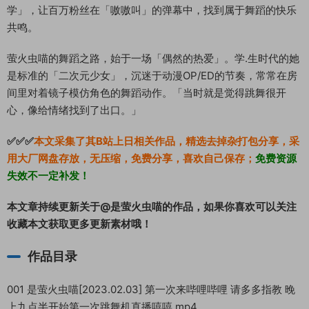
学」，让百万粉丝在「嗷嗷叫」的弹幕中，找到属于舞蹈的快乐
共鸣。
萤火虫喵的舞蹈之路，始于一场「偶然的热爱」。学.生时代的她
是标准的「二次元少女」，沉迷于动漫OP/ED的节奏，常常在房
间里对着镜子模仿角色的舞蹈动作。「当时就是觉得跳舞很开
心，像给情绪找到了出口。」
✅✅✅
本文采集了其B站上日相关作品，精选去掉杂打包分享，采
用大厂网盘存放，无压缩，免费分享，喜欢自己保存；
免费资源
失效不一定补发！
本文章持续更新关于@是萤火虫喵的作品，如果你喜欢可以关注
收藏本文获取更多更新素材哦！
作品目录
001 是萤火虫喵[2023.02.03] 第一次来哔哩哔哩 请多多指教 晚
上九点半开始第一次跳舞机直播嘻嘻.mp4