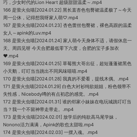
巧，少女时代的Lion Heart 超级甜甜温柔～.mp4
166 是萤火虫喵[2024.01.22] 黑长直杏色包臀裙温柔极了～今天
周一公休，记得想我呀家人萌♡.mp4
167 是萤火虫喵[2024.01.23] 杏色蕾丝包臀裙，裸色高跟的温柔
女人～apink的Luv.mp4
168 是萤火虫喵[2024.01.24] 家人萌今天身体不适，请假休息一
天。周四见呀 今天合肥最低零下六度，合肥的宝子多加衣
❤️.mp4
169 是萤火虫喵[2024.01.25] 草莓熊大哥出征，超短蓬蓬裙黑色
小天鹅，叮叮当当跳出不同风味嘻嘻.mp4
170 是萤火虫喵[2024.01.28] 我真的不爱看，提线木偶。.mp4
171 是萤火虫喵[2024.01.29] 白色大衬衫纯欲姐姐，粉色领带不
失性感，Nicebody噂的有点初恋的感觉。.mp4
172 是萤火虫喵[2024.01.31] 谁的邻家小妹妹在电玩城跳叮叮当
当？我一个不留神带走带走。.mp4
173 是萤火虫喵[2024.02.01] 放学后的纯欲高马尾学妹，
Nonono活力满满，Apink的歌也太甜啦.mp4
174 是萤火虫喵[2024.02.03] 一摆入魂。.mp4