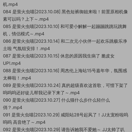
机.mp4
084 是萤火虫喵[2023.10.08] 黑色短裤御姐来啦！前置原相机像
素可以吗？上下～.mp4
085 是萤火虫喵[2023.10.10] 和可爱小解解一起蹦蹦跳跳玩跳舞
机，情侣模式～.mp4
086 是萤火虫喵[2023.10.14] 和二次元小伙伴一起欢乐跳极乐净
土啦 气氛组安排！.mp4
087 是萤火虫喵[2023.10.15] 休息的原因我生病了 脆皮女
UP!.mp4
088 是萤火虫喵[2023.10.16] 周杰伦上海站15号嘉年华，氛围感
太棒啦！.mp4
089 是萤火虫喵[2023.10.24] 真的超级喜欢这首歌，可惜下架了
呜呜呜还好徒儿帮我记录下来了～.mp4
090 是萤火虫喵[2023.10.27] 什么猫什么步什么轻什么
俏？.mp4
091 是萤火虫喵[2023.10.29] 咸阳站28号起风了！JJ太宠粉啦呜
呜呜 高音绝了～.mp4
092 是萤火虫喵[2023.10.29] 请告诉她我不爱她～ JJ太帅了叭