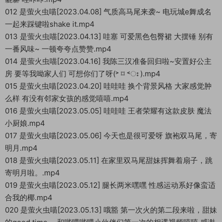
012 是萤火虫喵[2023.04.08] 气质高马尾来袭~ 电玩城e舞成名
一起来踩键啦shake it.mp4
013 是萤火虫喵[2023.04.13] 哇塞 可爱黑色包臀裙 大摆锤 别有
一番风味~ 一顿夸夸点赞赞.mp4
014 是萤火虫喵[2023.04.16] 我陈三汉准备回归啦~安置好公主
房 要等我呦家人们 可想你们了呀(˃ ⌑ ˂ഃ ).mp4
015 是萤火虫喵[2023.04.20] 哇哇哇 换个背景风格 大家感觉肿
么样 有没有邻家女孩的感觉嘻嘻.mp4
016 是萤火虫喵[2023.05.05] 哇哇哇 王者荣耀有这款皮肤 魔法
小厨娘.mp4
017 是萤火虫喵[2023.05.06] 今天也是很可爱呀 旗袍双马尾，寄
明月.mp4
018 是萤火虫喵[2023.05.11] 在家里双马尾甜妹挥舞着扇子，跳
寄明月啦。.mp4
019 是萤火虫喵[2023.05.12] 腿长两米嘿嘿 性感运动系好像蛮适
合我的椰.mp4
020 是萤火虫喵[2023.05.13] 哦豁 第一次火的第二段来啦，甜妹