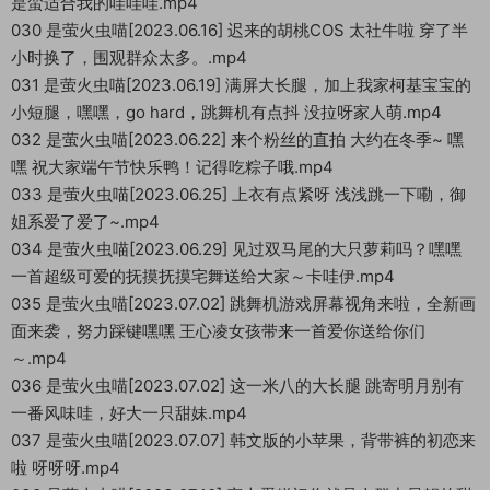
是蛮适合我的哇哇哇.mp4
030 是萤火虫喵[2023.06.16] 迟来的胡桃COS 太社牛啦 穿了半
小时换了，围观群众太多。.mp4
031 是萤火虫喵[2023.06.19] 满屏大长腿，加上我家柯基宝宝的
小短腿，嘿嘿，go hard，跳舞机有点抖 没拉呀家人萌.mp4
032 是萤火虫喵[2023.06.22] 来个粉丝的直拍 大约在冬季~ 嘿
嘿 祝大家端午节快乐鸭！记得吃粽子哦.mp4
033 是萤火虫喵[2023.06.25] 上衣有点紧呀 浅浅跳一下嘞，御
姐系爱了爱了~.mp4
034 是萤火虫喵[2023.06.29] 见过双马尾的大只萝莉吗？嘿嘿
一首超级可爱的抚摸抚摸宅舞送给大家～卡哇伊.mp4
035 是萤火虫喵[2023.07.02] 跳舞机游戏屏幕视角来啦，全新画
面来袭，努力踩键嘿嘿 王心凌女孩带来一首爱你送给你们
～.mp4
036 是萤火虫喵[2023.07.02] 这一米八的大长腿 跳寄明月别有
一番风味哇，好大一只甜妹.mp4
037 是萤火虫喵[2023.07.07] 韩文版的小苹果，背带裤的初恋来
啦 呀呀呀.mp4