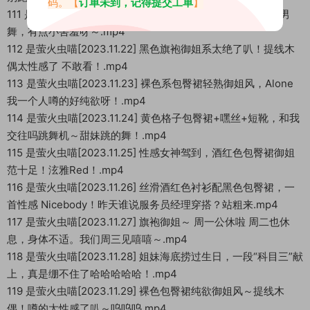
码。【
订单未到，记得提交工单
】
111 是萤火虫喵[2023.11.21] 双马尾的甜妹大胆跳“新宝岛”猛男
舞，有点小害羞呀～.mp4
112 是萤火虫喵[2023.11.22] 黑色旗袍御姐系太绝了叭！提线木
偶太性感了 不敢看！.mp4
113 是萤火虫喵[2023.11.23] 裸色系包臀裙轻熟御姐风，Alone
我一个人噂的好纯欲呀！.mp4
114 是萤火虫喵[2023.11.24] 黄色格子包臀裙+嘿丝+短靴，和我
交往吗跳舞机～甜妹跳的舞！.mp4
115 是萤火虫喵[2023.11.25] 性感女神驾到，酒红色包臀裙御姐
范十足！泫雅Red！.mp4
116 是萤火虫喵[2023.11.26] 丝滑酒红色衬衫配黑色包臀裙，一
首性感 Nicebody！昨天谁说服务员经理穿搭？站粗来.mp4
117 是萤火虫喵[2023.11.27] 旗袍御姐～ 周一公休啦 周二也休
息，身体不适。我们周三见嘻嘻～.mp4
118 是萤火虫喵[2023.11.28] 姐妹海底捞过生日，一段“科目三”献
上，真是绷不住了哈哈哈哈哈！.mp4
119 是萤火虫喵[2023.11.29] 裸色包臀裙纯欲御姐风～提线木
偶！噂的太性感了叭～呜呜呜.mp4