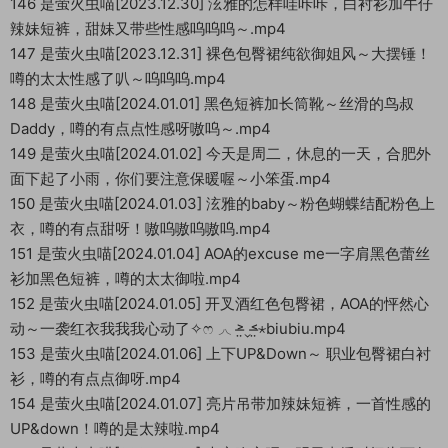
146 是萤火虫喵[2023.12.30] 泫雅的怎样哇咔咔，白衬衫加牛仔
辣妹短裤，甜妹又带些性感呜呜呜～.mp4
147 是萤火虫喵[2023.12.31] 裸色包臀裙纯欲御姐风～大摆锤！
噂的太太性感了叭～呜呜呜.mp4
148 是萤火虫喵[2024.01.01] 黑色短裤加长筒靴～丝滑的鸟叔
Daddy，噂的有点点性感呀嗷呜～.mp4
149 是萤火虫喵[2024.01.02] 今天是周二，休息的一天，合肥外
面下起了小雨，你们要注意保暖喔～小笨蛋.mp4
150 是萤火虫喵[2024.01.03] 泫雅的baby～粉色蝴蝶结配粉色上
衣，噂的有点甜呀！嗷呜嗷呜嗷呜.mp4
151 是萤火虫喵[2024.01.04] AOA的excuse me一字肩黑色蕾丝
衫加黑色短裤，噂的太太御啦.mp4
152 是萤火虫喵[2024.01.05] 开叉酒红色包臀裙，AOA的怦然心
动～一袭红衣我我我心动了✧ෆ◞◟˃̶̤⌄˂̶̤⋆biubiu.mp4
153 是萤火虫喵[2024.01.06] 上下UP&Down～ 职业包臀裙白衬
衫，噂的有点点御呀.mp4
154 是萤火虫喵[2024.01.07] 亮片吊带加辣妹短裤，一首性感的
UP&down！噂的是太辣啦.mp4