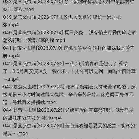
038 是萤火虫喵[2023.07.10] 穿上蛋糕裙你就是人群中最靓的甜
妹哇 喜欢.mp4
039 是萤火虫喵[2023.07.11] 这也太御姐啦 腿长一米八视
角.mp4
040 是萤火虫喵[2023.07.14] 夏日炎炎 ，没有俏皮可爱的碎花裙
怎么行呀！满满屏幕的腿.mp4
041 是萤火虫喵[2023.07.19] 座机拍的哈哈 这样的甜妹我是爱了
呀.mp4
042 是萤火虫喵[2023.07.22] 一代00后的青春是他们了 没错
了，8.6号西安演唱会一票难求，十周年可以见到一面吗？四叶草
～.mp4
043 是萤火虫喵[2023.07.23] 相声型演唱会只有老薛了哈哈，超
级宠粉三小时时间过得太快啦，辛苦辛苦薛薛～休息两天身体不
适，等我回来播播哦.mp4
044 是萤火虫喵[2023.07.25] 超级可爱的草莓熊T耶，低发马尾
的甜妹来啦来啦 冲冲冲.mp4
045 是萤火虫喵[2023.07.28] 蓝色连衣裙是夏天的感觉～初恋的
感觉～.mp4