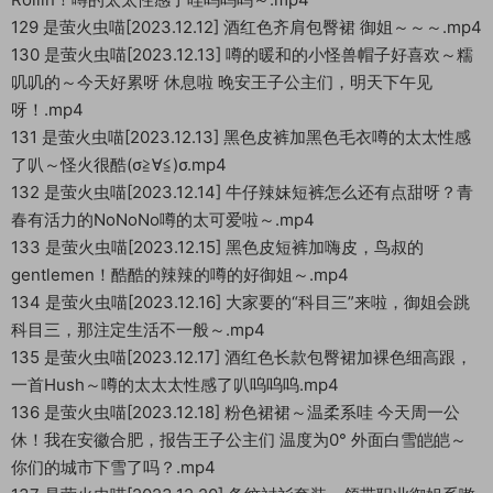
129 是萤火虫喵[2023.12.12] 酒红色齐肩包臀裙 御姐～～～.mp4
130 是萤火虫喵[2023.12.13] 噂的暖和的小怪兽帽子好喜欢～糯
叽叽的～今天好累呀 休息啦 晚安王子公主们，明天下午见
呀！.mp4
131 是萤火虫喵[2023.12.13] 黑色皮裤加黑色毛衣噂的太太性感
了叭～怪火很酷(σ≧∀≦)σ.mp4
132 是萤火虫喵[2023.12.14] 牛仔辣妹短裤怎么还有点甜呀？青
春有活力的NoNoNo噂的太可爱啦～.mp4
133 是萤火虫喵[2023.12.15] 黑色皮短裤加嗨皮，鸟叔的
gentlemen！酷酷的辣辣的噂的好御姐～.mp4
134 是萤火虫喵[2023.12.16] 大家要的“科目三”来啦，御姐会跳
科目三，那注定生活不一般～.mp4
135 是萤火虫喵[2023.12.17] 酒红色长款包臀裙加裸色细高跟，
一首Hush～噂的太太太性感了叭呜呜呜.mp4
136 是萤火虫喵[2023.12.18] 粉色裙裙～温柔系哇 今天周一公
休！我在安徽合肥，报告王子公主们 温度为0° 外面白雪皑皑～
你们的城市下雪了吗？.mp4