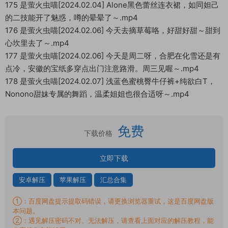
175 是萤火虫喵[2024.02.04] Alone黑色蕾丝连衣裙，如同妲己
的二技能开了魅惑，噂的晕晕了～.mp4
176 是萤火虫喵[2024.02.06] 今天去摘草莓咯，好甜好甜～甜到
心坎里去了～.mp4
177 是萤火虫喵[2024.02.06] 今天是周二呀，合肥在化雪还是有
点冷，安徽的宝纸多穿点出门注意路滑。周三见喔～.mp4
178 是萤火虫喵[2024.02.07] 浅蓝色蜜桃臀牛仔裤+纯欲白T，
Nonono甜妹专属的舞蹈，温柔姐姐也很合适呀～.mp4
免费
下载价格
立即下载
安卓解压
苹果解压
汇总合集
①：百度网盘提示提取码错误，请更换浏览器重试，这是百度网盘版
本问题。
②：遇见解压密码不对、无法解压，请查看上面对应的解压教程，能