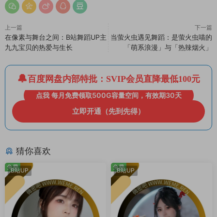
上一篇
下一篇
在像素与舞台之间：B站舞蹈UP主
当萤火虫遇见舞蹈：是萤火虫喵的
九九宝贝的热爱与生长
「萌系浪漫」与「热辣烟火」
百度网盘内部特批：SVIP会员直降最低100元
点我 每月免费领取500G容量空间，有效期30天
立即开通（先到先得）
猜你喜欢
免费
免费
B站UP
B站UP