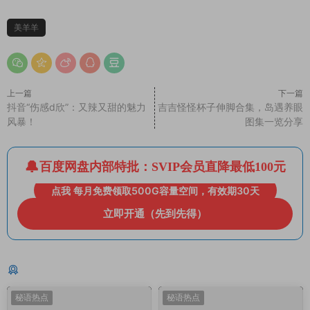
美羊羊
上一篇
下一篇
抖音“伤感d欣”：又辣又甜的魅力
吉吉怪怪杯子伸脚合集，岛遇养眼
风暴！
图集一览分享
百度网盘内部特批：SVIP会员直降最低100元
点我 每月免费领取500G容量空间，有效期30天
立即开通（先到先得）
猜你喜欢
秘语热点
秘语热点