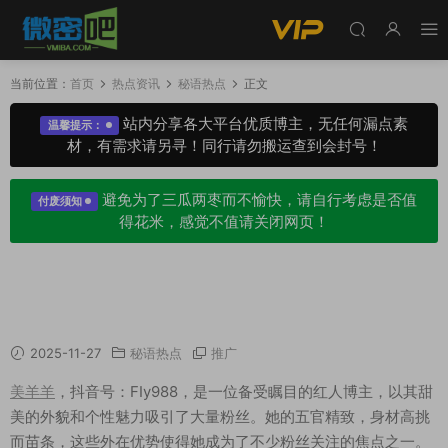
当前位置：
首页
热点资讯
秘语热点
正文
站内分享各大平台优质博主，无任何漏点素
温馨提示：
材，有需求请另寻！同行请勿搬运查到会封号！
避免为了三瓜两枣而不愉快，请自行考虑是否值
付废须知
得花米，感觉不值请关闭网页！
美羊羊FIy988圈子作品图片，无法抵挡的甜美气
质
2025-11-27
秘语热点
推广
美羊羊
，抖音号：FIy988，是一位备受瞩目的红人博主，以其甜
美的外貌和个性魅力吸引了大量粉丝。她的五官精致，身材高挑
而苗条，这些外在优势使得她成为了不少粉丝关注的焦点之一。