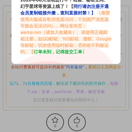
重要声明
幻宇星球等资源上线了！【
同行请勿注册开通
会员复制链接外搬，查到直接封禁！】
（推荐
使用火狐或谷歌浏览器访问，个别国产浏览器
本站资源均来自网络分享，如有侵犯你的权益请私信留言
收到
可能会无法访问）。网址发布页：
留言后，我们会第一时间进行审核后删除。
weme.ren
（请加入收藏夹）。请使用正规邮
站内资源为网友个人学习或测试研究使用，未经原版权作者许
箱注册，如QQ邮箱、163邮箱、微软、Google
可,禁止用于任何商业途径！请在下载24小时内删除！
等邮箱，切勿使用临时邮箱，否则收不到验证
码。【
订单未到，记得提交工单
】
如果遇到付费才可获取的素材，建议升级
对应的VIP。
全站付费素材可提供补档服务
“
均有备份
”，
素材以主流网盘分
享。
以7z、7z分卷格式压缩，
解压应下载对应的软件操作，
电脑：
7-zip；安卓：zarchiver；苹果：解压专家
其它更多疑问请查看站内帮助中心！
0
0