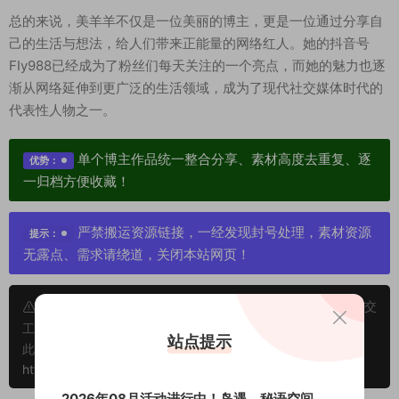
总的来说，美羊羊不仅是一位美丽的博主，更是一位通过分享自
己的生活与想法，给人们带来正能量的网络红人。她的抖音号
FIy988已经成为了粉丝们每天关注的一个亮点，而她的魅力也逐
渐从网络延伸到更广泛的生活领域，成为了现代社交媒体时代的
代表性人物之一。
单个博主作品统一整合分享、素材高度去重复、逐
优势：
一归档方便收藏！
严禁搬运资源链接，一经发现封号处理，素材资源
提示：
无露点、需求请绕道，关闭本站网页！
申明：本文资源均来源网友分享，若侵犯了您的权限可以提交
工单处理。
站点提示
此外本文章皆属于原创文章，转载请注明出处！原文链接：
https://www.vmiba.com/17951.html
2026年08月活动进行中！岛遇、秘语空间、