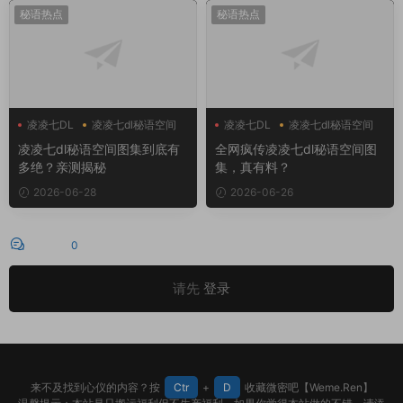
秘语热点
秘语热点
凌凌七DL
凌凌七dl秘语空间
凌凌七DL
凌凌七dl秘语空间
凌凌七dl秘语空间图集到底有
全网疯传凌凌七dl秘语空间图
多绝？亲测揭秘
集，真有料？
2026-06-28
2026-06-26
评论
0
请先
登录
来不及找到心仪的内容？按
Ctr
+
D
收藏微密吧【Weme.Ren】