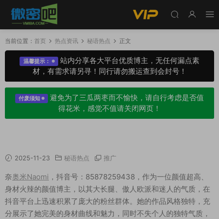
当前位置：
首页
热点资讯
秘语热点
正文
站内分享各大平台优质博主，无任何漏点素
温馨提示：
材，有需求请另寻！同行请勿搬运查到会封号！
避免为了三瓜两枣而不愉快，请自行考虑是否值
付废须知
得花米，感觉不值请关闭网页！
微博奈奥米Naomi路人视角，这该死的欧派身材
2025-11-23
秘语热点
推广
奈
奥米Naomi
，抖音号：85878259438，作为一位颜值超高、
身材火辣的颜值博主，以其大长腿、傲人欧派和迷人的气质，在
抖音平台上迅速积累了庞大的粉丝群体。她的作品风格独特，充
分展示了她完美的身材曲线和魅力，同时不失个人的独特气质，