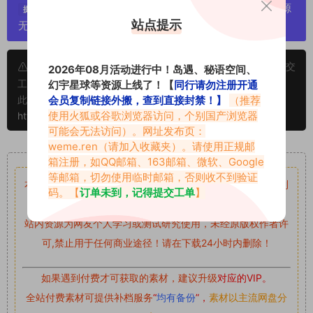
严禁搬运资源链接，一经发现封号处理，素材资源
提示：
站点提示
无露点、需求请绕道，关闭本站网页！
申明：本文资源均来源网友分享，若侵犯了您的权限可以提交
2026年08月活动进行中！岛遇、秘语空间、
幻宇星球等资源上线了！【
同行请勿注册开通
工单处理。
会员复制链接外搬，查到直接封禁！】
（推荐
此外本文章皆属于原创文章，转载请注明出处！原文链接：
使用火狐或谷歌浏览器访问，个别国产浏览器
https://www.vmiba.com/17919.html
可能会无法访问）。网址发布页：
weme.ren
（请加入收藏夹）。请使用正规邮
重要声明
箱注册，如QQ邮箱、163邮箱、微软、Google
等邮箱，切勿使用临时邮箱，否则收不到验证
本站资源均来自网络分享，如有侵犯你的权益请私信留言
收到
码。【
订单未到，记得提交工单
】
留言后，我们会第一时间进行审核后删除。
站内资源为网友个人学习或测试研究使用，未经原版权作者许
可,禁止用于任何商业途径！请在下载24小时内删除！
如果遇到付费才可获取的素材，建议升级
对应的VIP。
全站付费素材可提供补档服务
“
均有备份
”，
素材以主流网盘分