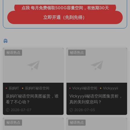
点我 每月免费领取500G容量空间，有效期30天
立即开通（先到先得）
猜你喜欢
秘语热点
秘语热点
辰妈吖
辰妈吖秘语空间
Vickyii秘语空间
Vickyyyii
辰妈吖秘语空间美图鉴赏，谁
Vickyyyii秘语空间图集赏析，
看了不心动？
真的美到窒息吗？
2026-07-07
2026-07-05
秘语热点
秘语热点