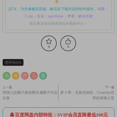
享。
以7z、7z分卷格式压缩，
解压应下载对应的软件操作，
电脑：
7-zip；安卓：zarchiver；苹果：解压专家
其它更多疑问请查看站内帮助中心！
0
0
奥米Naomi
上一篇
下一篇
阿狸儿的圈子微密圈专属圈子作品
萝卜粥：无脸也精彩，Cosplay世
合集
界的璀璨之星
百度网盘内部特批：SVIP会员直降最低100元