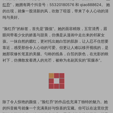
红乔
”，她拥有两个抖音号：55320180576 和 qiao888624。 她
的出现，就像一股清新的风，吹散了喧嚣，带来了令人心动的清
纯与美好。
“脸红乔”的标签，首先是“颜值”。她的面容精致，五官清秀，眉
眼间带着少女的娇羞与甜美，仿佛是从漫画中走出来的邻家女
孩。一抹自然的腮红，更衬托出她白皙的肌肤，让人忍不住想要
靠近，感受那份令人心动的可爱。但更让人难以移开视线的，是
她那双修长笔直的美腿。匀称的线条，白皙的肤色，在光影的映
衬下，仿佛散发着诱人的光芒，被称为名副其实的“双腿杀”。
除了令人惊艳的颜值，“脸红乔”的作品也充满了独特的魅力。她
的抖音账号就像一个充满美好与惊喜的宝藏。你可以在这里欣赏