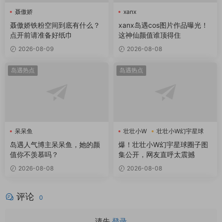
聂傲娇
xanx
聂傲娇铁粉空间到底有什么？
xanx岛遇cos图片作品曝光！
点开前请准备好纸巾
这神仙颜值谁顶得住
2026-08-09
2026-08-08
岛遇热点
岛遇热点
呆呆鱼
壮壮小W
壮壮小W幻宇星球
岛遇人气博主呆呆鱼，她的颜
爆！壮壮小W幻宇星球圈子图
值你不羡慕吗？
集公开，网友直呼太震撼
2026-08-08
2026-08-08
评论
0
请先
登录