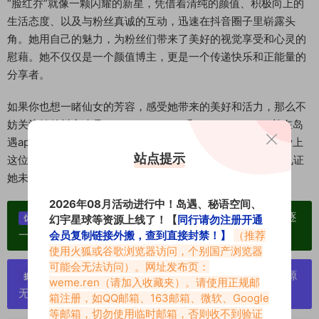
“脸红乔”就像一颗闪耀的新星，凭借着清纯的颜值、积极向上的
生活态度、以及与粉丝真诚的互动，迅速在抖音圈子里崭露头
角。她用自己的魅力，为粉丝们带来了美好的视觉享受和心灵的
慰藉。她不仅仅是一个颜值博主，更是一个传递快乐和正能量的
分享者。
如果你也想一睹仙女的芳容，感受她带来的美好和活力，那么不
妨关注她的抖音账号：55320180576 和 qiao888624，并在岛
遇app圈子中，与她一起分享生活中的点滴。相信你一定会爱上
站点提示
这位颜值与魅力并存的“脸红乔”，成为她忠实的粉丝，一起见证
她未来的成长与蜕变！
2026年08月活动进行中！岛遇、秘语空间、
单个博主作品统一整合分享、素材高度去重复、逐
幻宇星球等资源上线了！【
同行请勿注册开通
优势：
一归档方便收藏！
会员复制链接外搬，查到直接封禁！】
（推荐
使用火狐或谷歌浏览器访问，个别国产浏览器
可能会无法访问）。网址发布页：
严禁搬运资源链接，一经发现封号处理，素材资源
提示：
weme.ren
（请加入收藏夹）。请使用正规邮
无露点、需求请绕道，关闭本站网页！
箱注册，如QQ邮箱、163邮箱、微软、Google
等邮箱，切勿使用临时邮箱，否则收不到验证