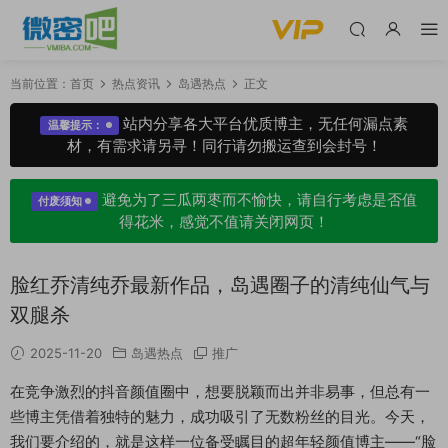
当前位置：
首页
热点资讯
岛遇热点
正文
站内分享各大平台优质博主，无任何漏点素
温馨提示：
材，有需求请另寻！同行请勿搬运查到会封号！
避免为了三瓜两枣而不愉快，请自行考虑是否值
付废须知
得花米，感觉不值请关闭网页！
脸红乔清纯乔最新作品，岛遇圈子的清纯仙气与
双腿杀
2025-11-20
岛遇热点
推广
在竞争激烈的抖音颜值圈中，想要脱颖而出并非易事，但总有一
些博主凭借着独特的魅力，成功吸引了无数粉丝的目光。今天，
我们要介绍的，就是这样一位备受瞩目的超年轻颜值博主——“
脸