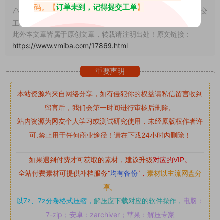
码。【
订单未到，记得提交工单
】
申明：本文资源均来源网友分享，若侵犯了您的权限可以提交
工单处理。
此外本文章皆属于原创文章，转载请注明出处！原文链接：
https://www.vmiba.com/17869.html
重要声明
本站资源均来自网络分享，如有侵犯你的权益请私信留言
收到
留言后，我们会第一时间进行审核后删除。
站内资源为网友个人学习或测试研究使用，未经原版权作者许
可,禁止用于任何商业途径！请在下载24小时内删除！
如果遇到付费才可获取的素材，建议升级
对应的VIP。
全站付费素材可提供补档服务
“
均有备份
”，
素材以主流网盘分
享。
以7z、7z分卷格式压缩，
解压应下载对应的软件操作，
电脑：
7-zip；安卓：zarchiver；苹果：解压专家