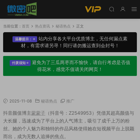
当前位置：
首页
热点资讯
秘语热点
正文
站内分享各大平台优质博主，无任何漏点素
温馨提示：
材，有需求请另寻！同行请勿搬运查到会封号！
避免为了三瓜两枣而不愉快，请自行考虑是否值
付废须知
得花米，感觉不值请关闭网页！
蒙蒙子秘语空间新作品，退役模特的日常分享
2025-11-08
秘语热点
推广
抖音颜值博主
蒙蒙子
（抖音号：Z2549953）凭借其超高颜值与
大长腿，迅速成为了平台上的人气博主，吸引了成千上万的粉
丝。她的个人魅力和独特的作品风格使得她在短视频平台上脱颖
而出，成为无数人追捧的焦点。