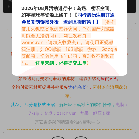
https://www.vmiba.com/17851.html
2026年08月活动进行中！岛遇、秘语空间、
幻宇星球等资源上线了！【
同行请勿注册开通
会员复制链接外搬，查到直接封禁！】
（推荐
重要声明
使用火狐或谷歌浏览器访问，个别国产浏览器
可能会无法访问）。网址发布页：
本站资源均来自网络分享，如有侵犯你的权益请私信留言
收到
weme.ren
（请加入收藏夹）。请使用正规邮
留言后，我们会第一时间进行审核后删除。
箱注册，如QQ邮箱、163邮箱、微软、Google
站内资源为网友个人学习或测试研究使用，未经原版权作者许
等邮箱，切勿使用临时邮箱，否则收不到验证
码。【
订单未到，记得提交工单
】
可,禁止用于任何商业途径！请在下载24小时内删除！
如果遇到付费才可获取的素材，建议升级
对应的VIP。
全站付费素材可提供补档服务
“
均有备份
”，
素材以主流网盘分
享。
以7z、7z分卷格式压缩，
解压应下载对应的软件操作，
电脑：
7-zip；安卓：zarchiver；苹果：解压专家
其它更多疑问请查看站内帮助中心！