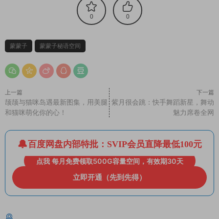
0
0
蒙蒙子
蒙蒙子秘语空间
上一篇
下一篇
颉颉与猫咪岛遇最新图集，用美腿
紫月很会跳：快手舞蹈新星，舞动
和猫咪萌化你的心！
魅力席卷全网
百度网盘内部特批：SVIP会员直降最低100元
点我 每月免费领取500G容量空间，有效期30天
立即开通（先到先得）
猜你喜欢