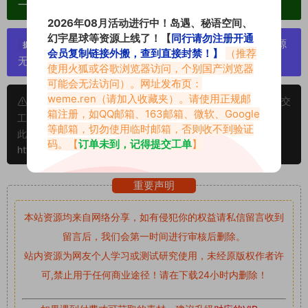
一归档方便收藏！
2026年08月活动进行中！岛遇、秘语空间、
幻宇星球等资源上线了！【
同行请勿注册开通
严禁搬运资源链接，一经发现封号处理，素材资源
提示：
会员复制链接外搬，查到直接封禁！】
（推荐
无露点、需求请绕道，关闭本站网页！
使用火狐或谷歌浏览器访问，个别国产浏览器
可能会无法访问）。网址发布页：
weme.ren
（请加入收藏夹）。请使用正规邮
申明：本文资源均来源网友分享，若侵犯了您的权限可以提交
箱注册，如QQ邮箱、163邮箱、微软、Google
工单处理。
等邮箱，切勿使用临时邮箱，否则收不到验证
此外本文章皆属于原创文章，转载请注明出处！原文链接：
码。【
订单未到，记得提交工单
】
https://www.vmiba.com/17819.html
重要声明
本站资源均来自网络分享，如有侵犯你的权益请私信留言
收到
留言后，我们会第一时间进行审核后删除。
站内资源为网友个人学习或测试研究使用，未经原版权作者许
可,禁止用于任何商业途径！请在下载24小时内删除！