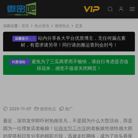
当前位置：
首页
热点资讯
微密热点
正文
站内分享各大平台优质博主，无任何漏点素
温馨提示：
材，有需求请另寻！同行请勿搬运查到会封号！
避免为了三瓜两枣而不愉快，请自行考虑是否值
付废须知
得花米，感觉不值请关闭网页！
性感老板娘引爆龙华郭吓村，轻颜发型工作室的
“色彩”密码？
2025-11-07
微密热点
推广
最近，深圳龙华郭吓村热闹非凡，不是因为什么大型活动，而是
因为一位理发店老板娘！
轻颜发型工作室
的老板娘凭借性感大胆
的穿搭和日常分享的精彩片段，迅速走红网络，成为了街头巷尾