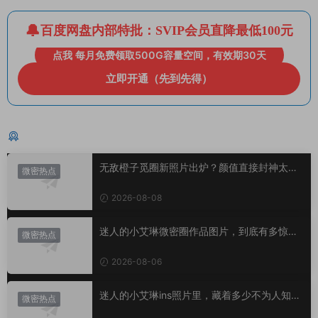
百度网盘内部特批：SVIP会员直降最低100元
点我 每月免费领取500G容量空间，有效期30天
立即开通（先到先得）
猜你喜欢
无敌橙子觅圈新照片出炉？颜值直接封神太惊
微密热点
艳！
2026-08-08
迷人的小艾琳微密圈作品图片，到底有多惊
微密热点
艳？
2026-08-06
迷人的小艾琳ins照片里，藏着多少不为人知的
微密热点
小心思？