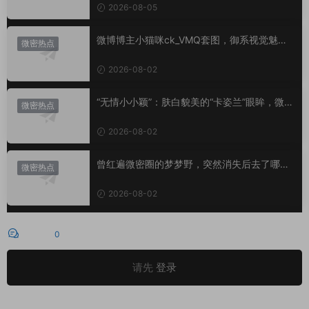
2026-08-05
微博博主小猫咪ck_VMQ套图，御系视觉魅力
微密热点
代表
2026-08-02
“无情小小颖”：肤白貌美的“卡姿兰”眼眸，微密
微密热点
圈里的视觉盛宴
2026-08-02
曾红遍微密圈的梦梦野，突然消失后去了哪
微密热点
里？
2026-08-02
评论
0
请先
登录