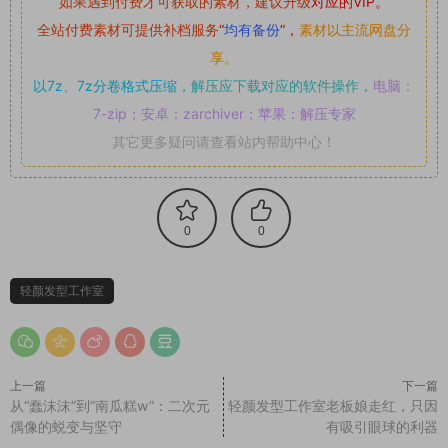
如果遇到付费才可获取的素材，建议升级
对应的VIP。
全站付费素材可提供补档服务
“
均有备份
”，
素材以主流网盘分
享。
以7z、7z分卷格式压缩，
解压应下载对应的软件操作，
电脑：
7-zip；安卓：zarchiver；苹果：解压专家
其它更多疑问请查看站内帮助中心！
0
0
轻颜发型工作室
上一篇
下一篇
从“蠢沫沫”到“南瓜糕w”：二次元
轻颜发型工作室老板娘走红，只因
偶像的蜕变与坚守
有吸引眼球的利器