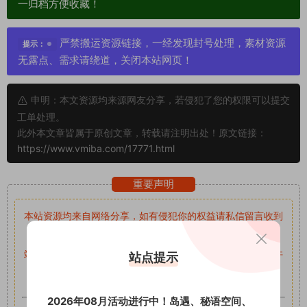
一归档方便收藏！
严禁搬运资源链接，一经发现封号处理，素材资源
提示：
无露点、需求请绕道，关闭本站网页！
申明：本文资源均来源网友分享，若侵犯了您的权限可以提交
工单处理。
此外本文章皆属于原创文章，转载请注明出处！原文链接：
https://www.vmiba.com/17771.html
重要声明
本站资源均来自网络分享，如有侵犯你的权益请私信留言
收到
留言后，我们会第一时间进行审核后删除。
站内资源为网友个人学习或测试研究使用，未经原版权作者许
站点提示
可,禁止用于任何商业途径！请在下载24小时内删除！
2026年08月活动进行中！岛遇、秘语空间、