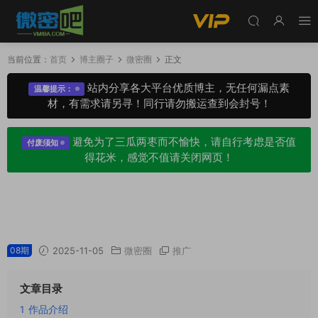
当前位置：
首页
博主圈子
微密圈
正文
站内分享各大平台优质博主，无任何漏点素
温馨提示：
材，有需求请另寻！同行请勿搬运查到会封号！
避免为了三瓜两枣而不愉快，请自行考虑是否值
付废须知
得花米，感觉不值请关闭网页！
温柔小猪会员专属定制及微密圈专属圈子系列合
集
08期
2025-11-05
微密圈
推广
文章目录
1
作品介绍