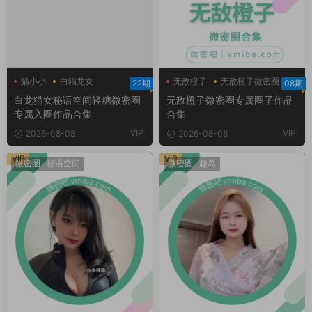
猫小小
白猫龙女
无敌橙子
无敌橙子微密圈
22期
08期
白猫龙女轻糖乐园
白龙猫女秘语空间轻糖微密圈
无敌橙子微密圈专属圈子作品
专属入圈作品合集
合集
VIP
VIP
2026-08-08
2026-08-08
VIP
VIP
微密圈
·
秘语空间
微密圈
·
趣岛