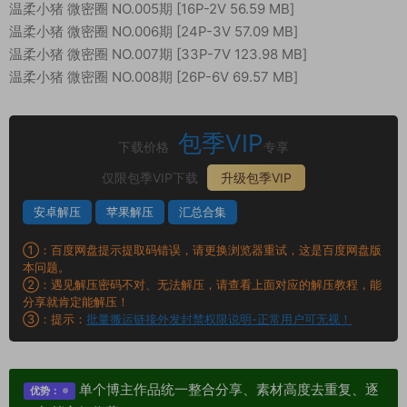
温柔小猪 微密圈 NO.005期 [16P-2V 56.59 MB]
温柔小猪 微密圈 NO.006期 [24P-3V 57.09 MB]
温柔小猪 微密圈 NO.007期 [33P-7V 123.98 MB]
温柔小猪 微密圈 NO.008期 [26P-6V 69.57 MB]
包季VIP
下载价格
专享
仅限包季VIP下载
升级包季VIP
安卓解压
苹果解压
汇总合集
①：百度网盘提示提取码错误，请更换浏览器重试，这是百度网盘版
本问题。
②：遇见解压密码不对、无法解压，请查看上面对应的解压教程，能
分享就肯定能解压！
③：提示：
批量搬运链接外发封禁权限说明-正常用户可无视！
单个博主作品统一整合分享、素材高度去重复、逐
优势：