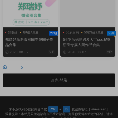
郑瑞妤
郑瑞妤岛遇
56岁后妈
56岁后妈岛遇
22期
58期
郑瑞妤微博
大宝sod秘
郑瑞妤岛遇微密圈专属圈子作
56岁后妈岛遇及大宝sod秘微
品合集
密圈专属入圈作品合集
VIP
VIP
2026-08-07
2026-08-07
评论
0
请先
登录
来不及找到心仪的内容？按
Ctr
+
D
收藏微密吧【Weme.Ren】
温馨提示：本站是只搬运福利但不生产福利。如果你觉得本站做的不错，请添