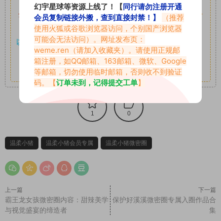
如果遇到付费才可获取的素材，建议升级
对应的VIP。
幻宇星球等资源上线了！【
同行请勿注册开通
全站付费素材可提供补档服务
“
均有备份
”，
素材以主流网盘分
会员复制链接外搬，查到直接封禁！】
（推荐
使用火狐或谷歌浏览器访问，个别国产浏览器
享。
可能会无法访问）。网址发布页：
以7z、7z分卷格式压缩，
解压应下载对应的软件操作，
电脑：
weme.ren
（请加入收藏夹）。请使用正规邮
7-zip；安卓：zarchiver；苹果：解压专家
箱注册，如QQ邮箱、163邮箱、微软、Google
其它更多疑问请查看站内帮助中心！
等邮箱，切勿使用临时邮箱，否则收不到验证
码。【
订单未到，记得提交工单
】
1
0
温柔小猪
温柔小猪会员专属
温柔小猪微密圈
上一篇
下一篇
霸王龙女孩微密圈内容：甜辣美学
保护好溪溪微密圈专属入圈作品合
与视觉盛宴的缔造者
集