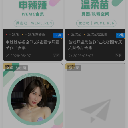
申辣辣
申辣辣微密圈
温柔苗
温柔苗微密圈
28期
12期
申辣辣秘语空间
温柔苗趣岛
申辣辣秘语空间_微密圈专属圈
苗老师温柔苗趣岛_微密圈专属
子作品合集
入圈作品合集
VIP
VIP
2026-08-07
2026-08-07
VIP
VIP
岛遇
·
微密圈
微密圈