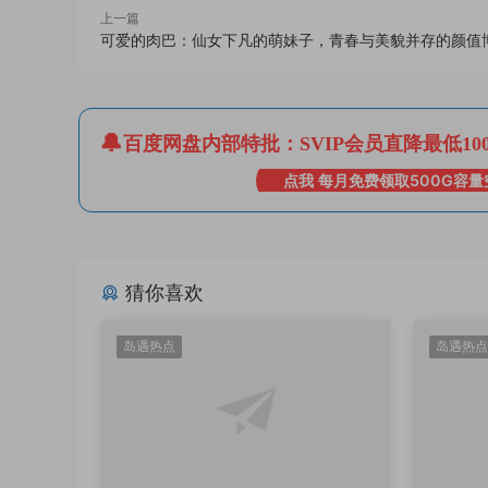
上一篇
可爱的肉巴：仙女下凡的萌妹子，青春与美貌并存的颜值
百度网盘内部特批：SVIP会员直降最低10
点我 每月免费领取500G容量
猜你喜欢
岛遇热点
岛遇热点