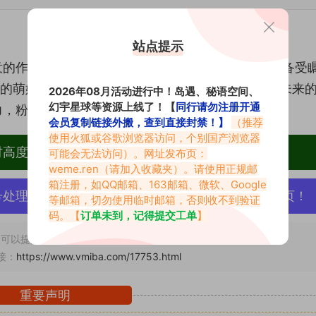
站点提示
意的作品以及亲民的个性，已经成为了抖音和微博上备受
值的萌妹子，更是一位充满灵感与创造力的艺术家，未来
2026年08月活动进行中！岛遇、秘语空间、
幻宇星球等资源上线了！【
同行请勿注册开通
力，粉丝们无不期待她为我们带来更多精彩的创作！
会员复制链接外搬，查到直接封禁！】
（推荐
使用火狐或谷歌浏览器访问，个别国产浏览器
材高度去重复、逐一归档方便收藏！
可能会无法访问）。网址发布页：
weme.ren
（请加入收藏夹）。请使用正规邮
箱注册，如QQ邮箱、163邮箱、微软、Google
号处理，素材资源无露点、需求请绕道，关闭本站网页！
等邮箱，切勿使用临时邮箱，否则收不到验证
码。【
订单未到，记得提交工单
】
可以提交工单处理。
接：
https://www.vmiba.com/17753.html
重要声明