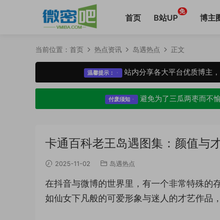
免
首页
B站UP
博主
当前位置：
首页
热点资讯
岛遇热点
正文
站内分享各大平台优质博主
温馨提示：
避免为了三瓜两枣而不
付废须知
卡通百科老王岛遇图集：颜值与
2025-11-02
岛遇热点
在抖音与微博的世界里，有一个非常特殊的存
如仙女下凡般的可爱形象与迷人的才艺作品