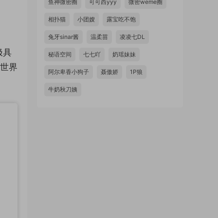
鱼神微密圈
可可西yyy
微密weme圈
相扑猫
小团嫂
露宝吃不饱
兔牙sinar酱
温柔苗
凌凌七DL
极具
秘语空间
七七吖
奶瑶妹妹
通世界
阿尔卑香小狗子
聂傲娇
1P狼
牛奶秋刀姨