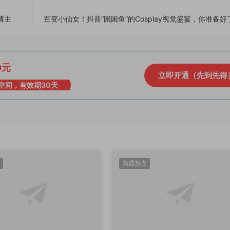
博主
百变小仙女！抖音“困困鱼”的Cosplay视觉盛宴，你准备好
0元
立即开通（先到先得
空间，有效期30天
岛遇热点