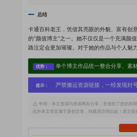
总结
卡通百科老王，凭借其亮眼的外貌、富有创
的“颜值博主”之一。她不仅仅是一个充满颜
路注定会更加璀璨。对于她的作品与个人魅
单个博主作品统一整合分享、素
优势：
严禁搬运资源链接，一经发现封
提示：
申明：本文资源均来源网友分享，若侵犯了您的权限
此外本文章皆属于原创文章，转载请注明出处！原文链