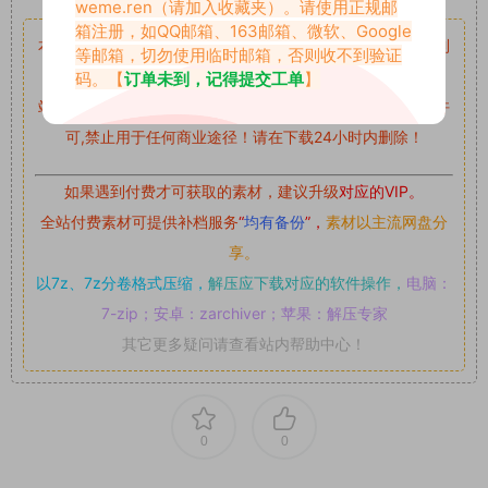
weme.ren
（请加入收藏夹）。请使用正规邮
箱注册，如QQ邮箱、163邮箱、微软、Google
本站资源均来自网络分享，如有侵犯你的权益请私信留言
收到
等邮箱，切勿使用临时邮箱，否则收不到验证
留言后，我们会第一时间进行审核后删除。
码。【
订单未到，记得提交工单
】
站内资源为网友个人学习或测试研究使用，未经原版权作者许
可,禁止用于任何商业途径！请在下载24小时内删除！
如果遇到付费才可获取的素材，建议升级
对应的VIP。
全站付费素材可提供补档服务
“
均有备份
”，
素材以主流网盘分
享。
以7z、7z分卷格式压缩，
解压应下载对应的软件操作，
电脑：
7-zip；安卓：zarchiver；苹果：解压专家
其它更多疑问请查看站内帮助中心！
0
0