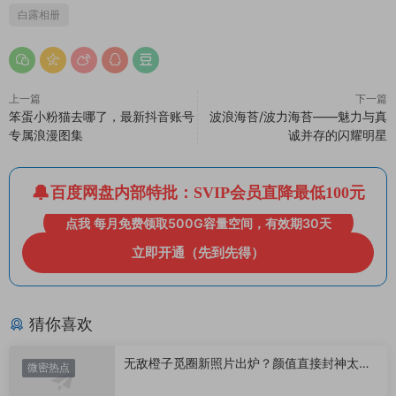
白露相册
上一篇
下一篇
笨蛋小粉猫去哪了，最新抖音账号
波浪海苔/波力海苔——魅力与真
专属浪漫图集
诚并存的闪耀明星
百度网盘内部特批：SVIP会员直降最低100元
点我 每月免费领取500G容量空间，有效期30天
立即开通（先到先得）
猜你喜欢
无敌橙子觅圈新照片出炉？颜值直接封神太惊
微密热点
艳！