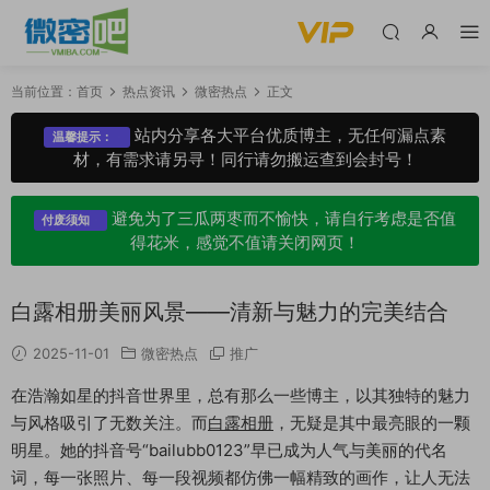
当前位置：
首页
热点资讯
微密热点
正文
站内分享各大平台优质博主，无任何漏点素
温馨提示：
材，有需求请另寻！同行请勿搬运查到会封号！
避免为了三瓜两枣而不愉快，请自行考虑是否值
付废须知
得花米，感觉不值请关闭网页！
白露相册美丽风景——清新与魅力的完美结合
2025-11-01
微密热点
推广
在浩瀚如星的抖音世界里，总有那么一些博主，以其独特的魅力
与风格吸引了无数关注。而
白露相册
，无疑是其中最亮眼的一颗
明星。她的抖音号“bailubb0123”早已成为人气与美丽的代名
词，每一张照片、每一段视频都仿佛一幅精致的画作，让人无法