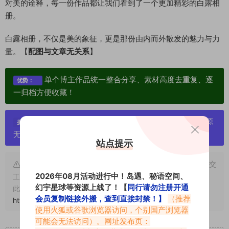
对美的诠释，每一份作品都让我们看到了一个更加精彩的白露相
册。
白露相册，不仅是美的象征，更是那份由内而外散发的魅力与力
量。【
配图与文章无关系
】
单个博主作品统一整合分享、素材高度去重复、逐
优势：
一归档方便收藏！
严禁搬运资源链接，一经发现封号处理，素材资源
提示：
无露点、需求请绕道，关闭本站网页！
站点提示
申明：本文资源均来源网友分享，若侵犯了您的权限可以提交
2026年08月活动进行中！岛遇、秘语空间、
工单处理。
幻宇星球等资源上线了！【
同行请勿注册开通
此外本文章皆属于原创文章，转载请注明出处！原文链接：
会员复制链接外搬，查到直接封禁！】
（推荐
https://www.vmiba.com/17749.html
使用火狐或谷歌浏览器访问，个别国产浏览器
可能会无法访问）。网址发布页：
重要声明