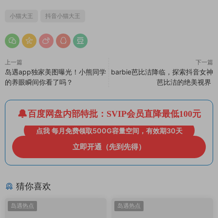
小猫大王
抖音小猫大王
上一篇
下一篇
岛遇app独家美图曝光！小熊同学
barbie芭比洁降临，探索抖音女神
的养眼瞬间你看了吗？
芭比洁的绝美视界
百度网盘内部特批：SVIP会员直降最低100元
点我 每月免费领取500G容量空间，有效期30天
立即开通（先到先得）
猜你喜欢
岛遇热点
岛遇热点