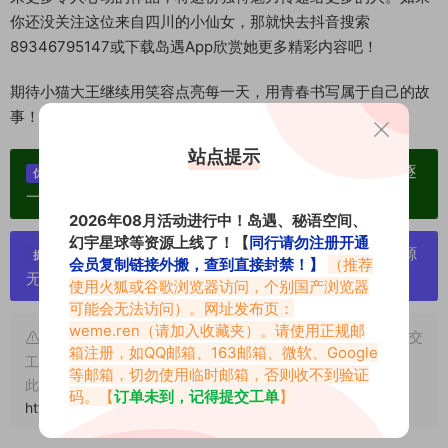
你还没关注这位来自四川的小仙女，那就快去抖音搜索
89346795147或下载岛遇App欣赏她更多精彩内容吧！
期待小猫大王继续用笑容点亮每一天，用青春书写属于自己的故
事！🌟🐱
站点提示
单个博主作品统一整合分享、素材高度去重复、逐
优势：
一归档方便收藏！
2026年08月活动进行中！岛遇、秘语空间、
幻宇星球等资源上线了！【
同行请勿注册开通
严禁搬运资源链接，一经发现封号处理，素材资源
提示：
会员复制链接外搬，查到直接封禁！】
（推荐
无露点、需求请绕道，关闭本站网页！
使用火狐或谷歌浏览器访问，个别国产浏览器
可能会无法访问）。网址发布页：
weme.ren
（请加入收藏夹）。请使用正规邮
申明：本文资源均来源网友分享，若侵犯了您的权限可以提交
箱注册，如QQ邮箱、163邮箱、微软、Google
工单处理。
等邮箱，切勿使用临时邮箱，否则收不到验证
此外本文章皆属于原创文章，转载请注明出处！原文链接：
码。【
订单未到，记得提交工单
】
https://www.vmiba.com/17572.html