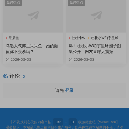
岛遇热点
岛遇热点
呆呆鱼
壮壮小W
壮壮小W幻宇星球
岛遇人气博主呆呆鱼，她的颜
爆！壮壮小W幻宇星球圈子图
值你不羡慕吗？
集公开，网友直呼太震撼
2026-08-08
2026-08-08
评论
0
请先
登录
来不及找到心仪的内容？按
Ctr
+
D
收藏微密吧【Weme.Ren】
温馨提示：本站是只搬运福利但不生产福利。如果你觉得本站做的不错，请添