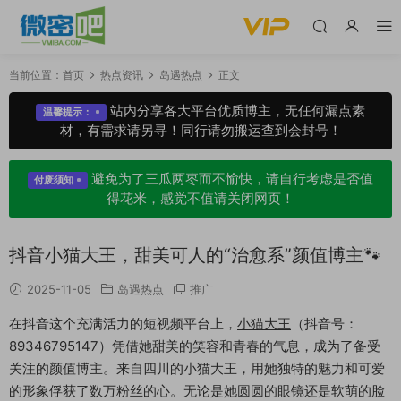
当前位置：
首页
热点资讯
岛遇热点
正文
站内分享各大平台优质博主，无任何漏点素
温馨提示：
材，有需求请另寻！同行请勿搬运查到会封号！
避免为了三瓜两枣而不愉快，请自行考虑是否值
付废须知
得花米，感觉不值请关闭网页！
抖音小猫大王，甜美可人的“治愈系”颜值博主🐾
2025-11-05
岛遇热点
推广
在抖音这个充满活力的短视频平台上，
小猫大王
（抖音号：
89346795147）凭借她甜美的笑容和青春的气息，成为了备受
关注的颜值博主。来自四川的小猫大王，用她独特的魅力和可爱
的形象俘获了数万粉丝的心。无论是她圆圆的眼镜还是软萌的脸