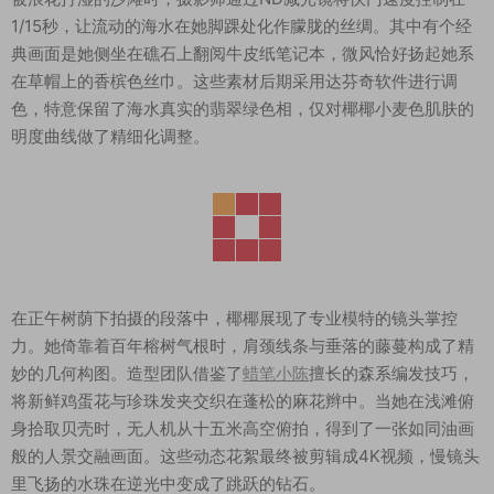
1/15秒，让流动的海水在她脚踝处化作朦胧的丝绸。其中有个经
典画面是她侧坐在礁石上翻阅牛皮纸笔记本，微风恰好扬起她系
在草帽上的香槟色丝巾。这些素材后期采用达芬奇软件进行调
色，特意保留了海水真实的翡翠绿色相，仅对椰椰小麦色肌肤的
明度曲线做了精细化调整。
在正午树荫下拍摄的段落中，椰椰展现了专业模特的镜头掌控
力。她倚靠着百年榕树气根时，肩颈线条与垂落的藤蔓构成了精
妙的几何构图。造型团队借鉴了
蜡笔小陈
擅长的森系编发技巧，
将新鲜鸡蛋花与珍珠发夹交织在蓬松的麻花辫中。当她在浅滩俯
身拾取贝壳时，无人机从十五米高空俯拍，得到了一张如同油画
般的人景交融画面。这些动态花絮最终被剪辑成4K视频，慢镜头
里飞扬的水珠在逆光中变成了跳跃的钻石。