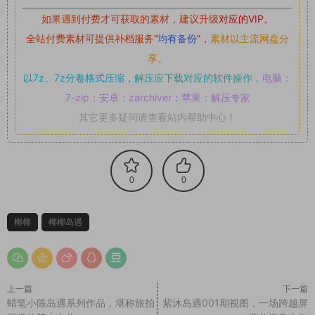
如果遇到付费才可获取的素材，建议升级
对应的VIP。
全站付费素材可提供补档服务
“
均有备份
”，
素材以主流网盘分
享。
以7z、7z分卷格式压缩，
解压应下载对应的软件操作，
电脑：
7-zip；安卓：zarchiver；苹果：解压专家
其它更多疑问请查看站内帮助中心！
0
0
椰椰
椰椰岛遇
上一篇
下一篇
蜡笔小陈岛遇系列作品，堪称旅拍
紫沐岛遇001期视图，一场跨越屏