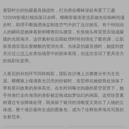
黄昏时分的拍摄最具挑战性，灯光师在椰林深处布置了三盏
1200W影视灯模拟落日余晖。椰椰穿着渐变流苏裙在棕榈树间漫
步时，助理不断抛洒海盐制造空气中的丁达尔效应。有个特别动
人的瞬间是她捧着新鲜椰青回头微笑，长焦镜头将背景压缩成朦
胧的光斑海洋。这些素材在后期处理时特别强化了暖色调，让肌
肤质感呈现出蜜糖般的莹润光泽。当谈及拍摄灵感时，她提到曾
关注过
小澄儿
在类似场景中的肢体表现，但这次尝试了更具张力
的戏剧化姿势。
入夜后的补拍环节同样精彩，团队在沙滩上点燃篝火作为主光
源。椰椰换上镶满夜光贝壳的纱裙时，造型师在她锁骨处涂抹了
带有星闪效果的身体高光。在长时间曝光拍摄的星空背景下，她
手持渔灯走向海浪的身影被定格成如梦似幻的画面。这些珍贵素
材通过专业降噪处理，既保留了银河的清晰度又突出了人物的立
体感。整个项目最终生成的图集包，成为了诠释热带海岛写真的
全新范本。