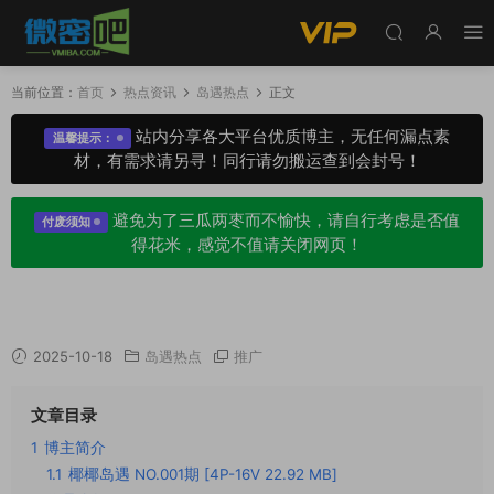
当前位置：
首页
热点资讯
岛遇热点
正文
站内分享各大平台优质博主，无任何漏点素
温馨提示：
材，有需求请另寻！同行请勿搬运查到会封号！
避免为了三瓜两枣而不愉快，请自行考虑是否值
付废须知
得花米，感觉不值请关闭网页！
椰椰岛遇视图赏析，苎麻长裙在海风中扬起
2025-10-18
岛遇热点
推广
文章目录
1
博主简介
1.1
椰椰岛遇 NO.001期 [4P-16V 22.92 MB]