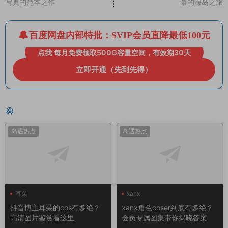
写真的范本之作
幕的海岛之旅
百度网盘内部特批：SVIP会员直降最低100元
点我 每月免费领取500G容量空间，有效期30天
立即开通（先到先得）
猜你喜欢
岛遇热点
岛遇热点
耳朵
xanx
抖音博主耳朵的cos有多绝？
xanx角色coser到底有多绝？
高清图片鉴赏看这里
会员专属图集带你揭晓答案