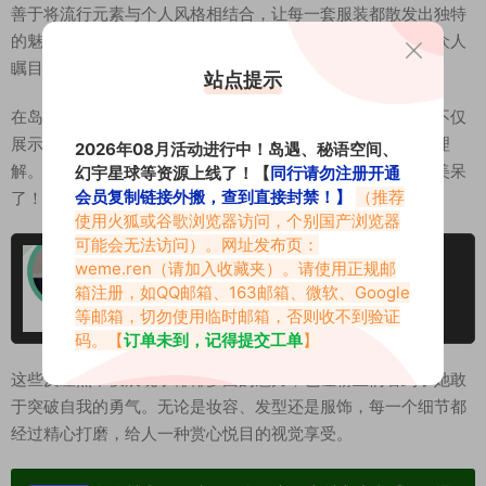
善于将流行元素与个人风格相结合，让每一套服装都散发出独特
的魅力。无论是在日常生活中还是在活动场合，她总能成为众人
瞩目的焦点！🌈👗
站点提示
在岛遇APP上，椰椰分享了各种养眼的反差图集，这些作品不仅
展示了她多样化的风格，更让人感受到她对时尚与美的独到理
2026年08月活动进行中！岛遇、秘语空间、
解。每一张照片都如同艺术品般精致，令人惊叹不已，简直美呆
幻宇星球等资源上线了！【
同行请勿注册开通
会员复制链接外搬，查到直接封禁！】
（推荐
了！😍📸
使用火狐或谷歌浏览器访问，个别国产浏览器
可能会无法访问）。网址发布页：
椰椰岛遇专属圈子作品合集
weme.ren
（请加入收藏夹）。请使用正规邮
箱注册，如QQ邮箱、163邮箱、微软、Google
等邮箱，切勿使用临时邮箱，否则收不到验证
2025-10-18
码。【
订单未到，记得提交工单
】
这些反差照不仅展现了椰椰多面的魅力，也让粉丝们看到了她敢
于突破自我的勇气。无论是妆容、发型还是服饰，每一个细节都
经过精心打磨，给人一种赏心悦目的视觉享受。