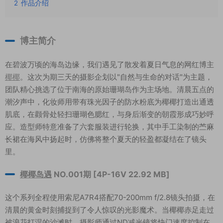
2
作品介绍
博主简介
在碧波万顷的海岛边缘，我们遇见了散发着夏日气息的网红博主
椰椰
。这次为期三天的摄影企划以"自然与生命的对话"为主题，
团队精心挑选了位于南海的原始珊瑚岛作为主场地。清晨五点的
潮汐声中，化妆师用带有珠光因子的防水粉底为椰椰打造出通透
肌底，在颧骨处轻扫珊瑚色腮红，与身后渐变的朝霞形成巧妙呼
应。造型师特意准备了六套服装进行轮换，其中手工染制的苎麻
长裙在海风中扬起时，仿佛将整个夏天的轻盈都凝结在了镜头
里。
椰椰岛遇
NO.001期 [4P-16V 22.92 MB]
这个系列全程使用索尼A7R4搭配70-200mm f/2.8镜头拍摄，在
清晨的黄金时刻捕捉到了令人惊叹的光影魔术。当椰椰赤足走过
被浪花打湿的沙滩时，摄影师通过ND减光镜将快门速度控制在