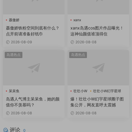
聂傲娇
xanx
聂傲娇铁粉空间到底有什么？
xanx岛遇cos图片作品曝光！
点开前请准备好纸巾
这神仙颜值谁顶得住
2026-08-09
2026-08-08
岛遇热点
岛遇热点
呆呆鱼
壮壮小W
壮壮小W幻宇星球
岛遇人气博主呆呆鱼，她的颜
爆！壮壮小W幻宇星球圈子图
值你不羡慕吗？
集公开，网友直呼太震撼
2026-08-08
2026-08-08
评论
0