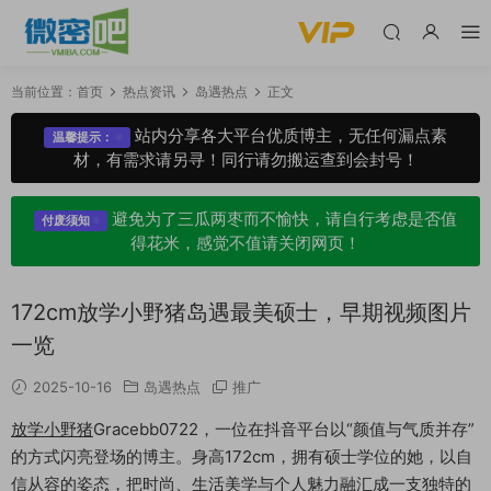
当前位置：
首页
热点资讯
岛遇热点
正文
站内分享各大平台优质博主，无任何漏点素
温馨提示：
材，有需求请另寻！同行请勿搬运查到会封号！
避免为了三瓜两枣而不愉快，请自行考虑是否值
付废须知
得花米，感觉不值请关闭网页！
172cm放学小野猪岛遇最美硕士，早期视频图片
一览
2025-10-16
岛遇热点
推广
放学小野猪
Gracebb0722，一位在抖音平台以“颜值与气质并存”
的方式闪亮登场的博主。身高172cm，拥有硕士学位的她，以自
信从容的姿态，把时尚、生活美学与个人魅力融汇成一支独特的