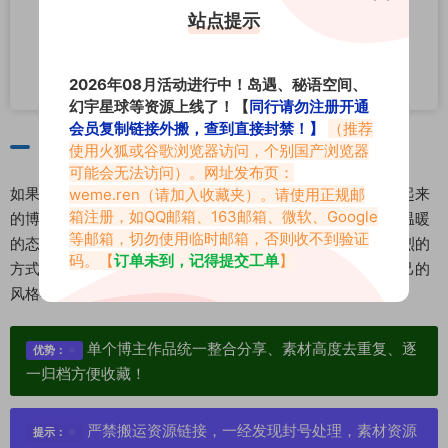
站点提示
2026年08月活动进行中！岛遇、秘语空间、
幻宇星球等资源上线了！【
同行请勿注册开通
会员复制链接外搬，查到直接封禁！】
（推荐
结语
使用火狐或谷歌浏览器访问，个别国产浏览器
可能会无法访问）。网址发布页：
如果你在寻找一个能把时尚品味、生活智慧与自信表达结合起来
weme.ren
（请加入收藏夹）。请使用正规邮
箱注册，如QQ邮箱、163邮箱、微软、Google
的博主，放学小野猪可能正是你需要的那一个。她用专业与温暖
等邮箱，切勿使用临时邮箱，否则收不到验证
的态度，帮助粉丝看到自己的独特光芒，并学会以简洁而强烈的
码。【
订单未到，记得提交工单
】
方式，去表达真实的自我。愿你在她的内容里，找到属于自己的
风格与勇气。💫
单个博主作品统一整合分享、素材高度去重复、逐
优势：
一归档方便收藏！
严禁搬运资源链接，一经发现封号处理，素材资源
提示：