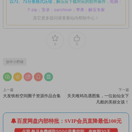
以7z、7z分卷格式压缩，
解压应下载对应的软件操作，
电脑：
7-zip；安卓：zarchiver；苹果：解压专家
其它更多疑问请查看站内帮助中心！
0
0
放学小野猪
上一篇
下一篇
大发铁粉空间圈子资源作品合集
关关雎鸠岛遇图集，一位如仙女下
凡般的美丽女孩！
百度网盘内部特批：SVIP会员直降最低100元
点我 每月免费领取500G容量空间，有效期30天