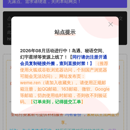
无露点、需求请绕道，关闭本站网页！
申明：本文资源均来源网友分享，若侵犯了您的权限可以提交
工单处理。
站点提示
此外本文章皆属于原创文章，转载请注明出处！原文链接：
https://www.vmiba.com/17439.html
2026年08月活动进行中！岛遇、秘语空间、
重要声明
幻宇星球等资源上线了！【
同行请勿注册开通
会员复制链接外搬，查到直接封禁！】
（推荐
本站资源均来自网络分享，如有侵犯你的权益请私信留言
收到
使用火狐或谷歌浏览器访问，个别国产浏览器
留言后，我们会第一时间进行审核后删除。
可能会无法访问）。网址发布页：
weme.ren
（请加入收藏夹）。请使用正规邮
站内资源为网友个人学习或测试研究使用，未经原版权作者许
箱注册，如QQ邮箱、163邮箱、微软、Google
可,禁止用于任何商业途径！请在下载24小时内删除！
等邮箱，切勿使用临时邮箱，否则收不到验证
码。【
订单未到，记得提交工单
】
如果遇到付费才可获取的素材，建议升级
对应的VIP。
全站付费素材可提供补档服务
“
均有备份
”，
素材以主流网盘分
享。