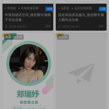
申辣辣
申辣辣微密圈
温柔苗
温柔苗微密圈
28期
12期
申辣辣秘语空间
温柔苗趣岛
申辣辣秘语空间_微密圈专属圈
苗老师温柔苗趣岛_微密圈专属
子作品合集
入圈作品合集
VIP
VIP
2026-08-07
2026-08-07
VIP
VIP
岛遇
·
微密圈
微密圈