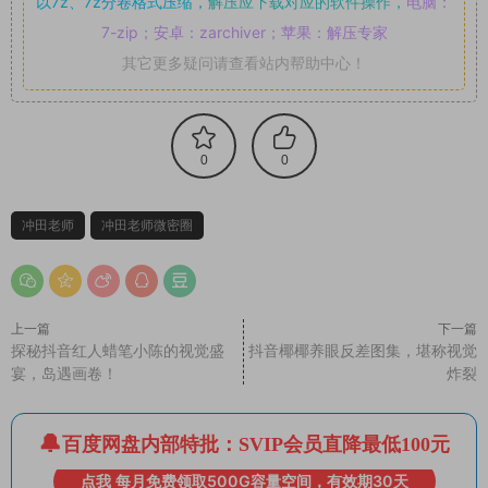
以7z、7z分卷格式压缩，
解压应下载对应的软件操作，
电脑：
7-zip；安卓：zarchiver；苹果：解压专家
其它更多疑问请查看站内帮助中心！
0
0
冲田老师
冲田老师微密圈
上一篇
下一篇
探秘抖音红人蜡笔小陈的视觉盛
抖音椰椰养眼反差图集，堪称视觉
宴，岛遇画卷！
炸裂
百度网盘内部特批：SVIP会员直降最低100元
点我 每月免费领取500G容量空间，有效期30天