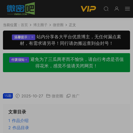
当前位置：
首页
博主圈子
微密圈
正文
站内分享各大平台优质博主，无任何漏点素
温馨提示：
材，有需求请另寻！同行请勿搬运查到会封号！
避免为了三瓜两枣而不愉快，请自行考虑是否值
付废须知
得花米，感觉不值请关闭网页！
冲田老师微密圈专属入圈作品合集
15期
2025-10-27
微密圈
推广
文章目录
1
作品介绍
2
作品目录