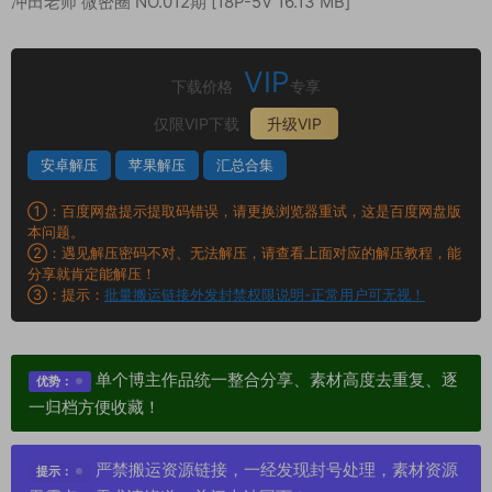
冲田老师 微密圈 NO.012期 [18P-5V 16.13 MB]
VIP
下载价格
专享
仅限VIP下载
升级VIP
安卓解压
苹果解压
汇总合集
①：百度网盘提示提取码错误，请更换浏览器重试，这是百度网盘版
本问题。
②：遇见解压密码不对、无法解压，请查看上面对应的解压教程，能
分享就肯定能解压！
③：提示：
批量搬运链接外发封禁权限说明-正常用户可无视！
单个博主作品统一整合分享、素材高度去重复、逐
优势：
一归档方便收藏！
严禁搬运资源链接，一经发现封号处理，素材资源
提示：