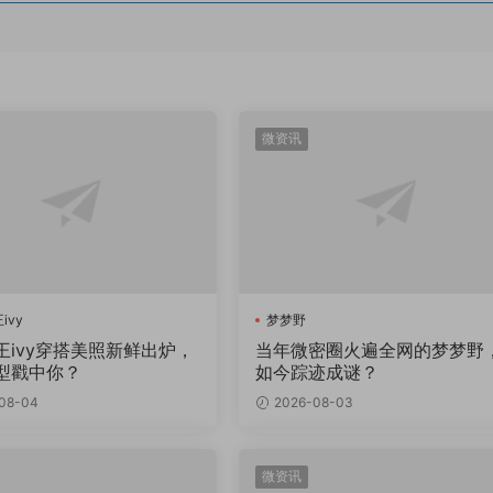
微资讯
ivy
梦梦野
王ivy穿搭美照新鲜出炉，
当年微密圈火遍全网的梦梦野
型戳中你？
如今踪迹成谜？
08-04
2026-08-03
微资讯