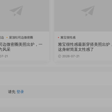
司边
屋顶吐司边微密圈
雅宝很性感
司边微密圈美照出炉，一
雅宝很性感最新穿搭美照出炉
力风采
这身材简直太性感了
07-21
2026-07-21
请先
登录