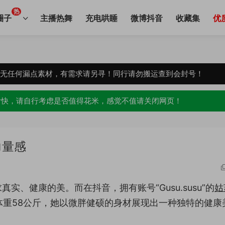
热
圈子
主播热舞
充电哄睡
微博抖音
收藏集
优
，无任何漏点素材，有需求请另寻！同行请勿搬运查到会封号！
愉快，请自行考虑是否值得花米，感觉不值请关闭网页！
力量感
、健康的美。而在抖音，拥有账号“Gusu.susu”的
姑
，体重58公斤，她以微胖健硕的身材展现出一种独特的健康