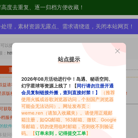
材高度去重复、逐一归档方便收藏！
号处理，素材资源无露点、需求请绕道，关闭本站网页！
可以提交工单处理。
接：
https://www.vmiba.com/17409.html
站点提示
重要声明
2026年08月活动进行中！岛遇、秘语空间、
权益请私信留言
收到留言后，我们会第一时间进行审核后删除。
幻宇星球等资源上线了！【
同行请勿注册开通
会员复制链接外搬，查到直接封禁！】
（推荐
原版权作者许可,禁止用于任何商业途径！请在下载24小时内删除！
使用火狐或谷歌浏览器访问，个别国产浏览器
可能会无法访问）。网址发布页：
可获取的素材，建议升级
对应的VIP。
weme.ren
（请加入收藏夹）。请使用正规邮
补档服务
“
均有备份
”，
素材以主流网盘分享。
箱注册，如QQ邮箱、163邮箱、微软、Google
的软件操作，
电脑：7-zip；安卓：zarchiver；苹果：解压专家
等邮箱，切勿使用临时邮箱，否则收不到验证
码。【
订单未到，记得提交工单
】
多疑问请查看站内帮助中心！