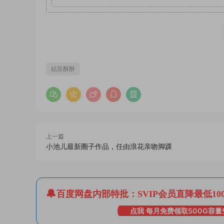
姑苏酥酥
上一篇
小池儿最新圈子作品，任由浪花亲吻脚踝
百度网盘内部特批：SVIP会员直降最低10
点我 每月免费领取500G容量