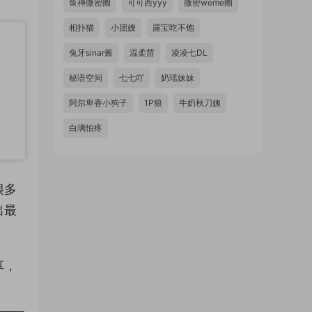
鱼神微密圈
可可西yyy
微密weme圈
相扑猫
小团嫂
露宝吃不饱
兔牙sinar酱
温柔苗
凌凌七DL
秘语空间
七七吖
奶瑶妹妹
阿尔卑香小狗子
1P狼
牛奶秋刀姨
白璃怕疼
很多
出最
享，