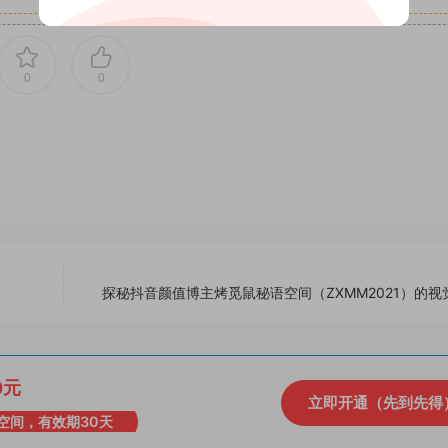
0
0
探秘抖音颜值博主烤觅鼠秘语空间（ZXMM2021）的视
0元
立即开通（先到先得
空间，有效期30天