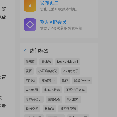
发布页二
，既
防止走丢可收藏本地址
也成
赞助VIP会员
赞助VIP会员获取独家权益
热门标签
微密圈
蠢沫沫
keykeykiyomi
尚，
觅圈
小厨娘美食记
小U优优子
众审
刘雅萌
陈妮妮uni
鱼神
脸红Dearie
weme圈
多肉小野猫
不爱笑的赛琳
花
给乔买裙子
蒹葭苍苍
桃沢樱呀
多看
铁粉空间
林扣弦
微密圈资源