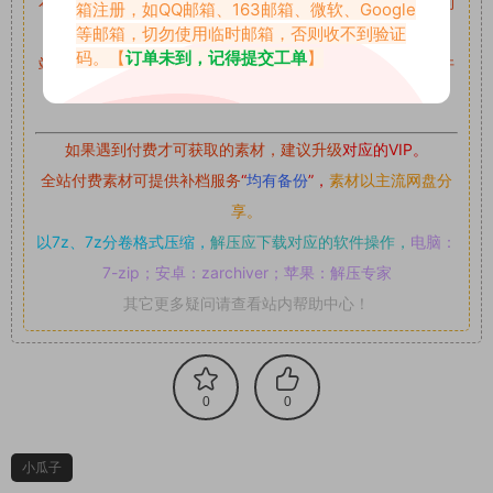
本站资源均来自网络分享，如有侵犯你的权益请私信留言
收到
箱注册，如QQ邮箱、163邮箱、微软、Google
等邮箱，切勿使用临时邮箱，否则收不到验证
留言后，我们会第一时间进行审核后删除。
码。【
订单未到，记得提交工单
】
站内资源为网友个人学习或测试研究使用，未经原版权作者许
可,禁止用于任何商业途径！请在下载24小时内删除！
如果遇到付费才可获取的素材，建议升级
对应的VIP。
全站付费素材可提供补档服务
“
均有备份
”，
素材以主流网盘分
享。
以7z、7z分卷格式压缩，
解压应下载对应的软件操作，
电脑：
7-zip；安卓：zarchiver；苹果：解压专家
其它更多疑问请查看站内帮助中心！
0
0
小瓜子