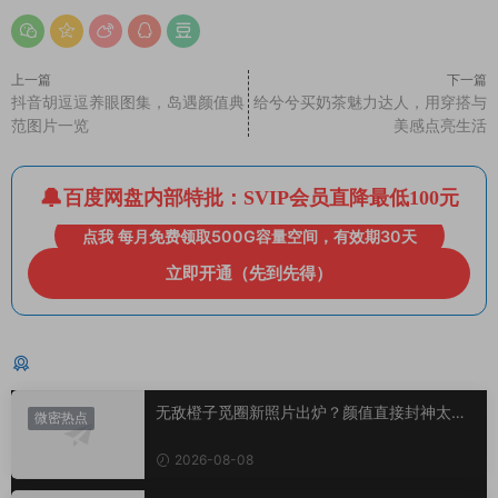
上一篇
下一篇
抖音胡逗逗养眼图集，岛遇颜值典
给兮兮买奶茶魅力达人，用穿搭与
范图片一览
美感点亮生活
百度网盘内部特批：SVIP会员直降最低100元
点我 每月免费领取500G容量空间，有效期30天
立即开通（先到先得）
猜你喜欢
无敌橙子觅圈新照片出炉？颜值直接封神太惊
微密热点
艳！
2026-08-08