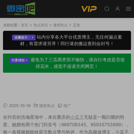
当前位置：
首页
热点资讯
微密热点
正文
站内分享各大平台优质博主，无任何漏点素
温馨提示：
材，有需求请另寻！同行请勿搬运查到会封号！
避免为了三瓜两枣而不愉快，请自行考虑是否值
付废须知
得花米，感觉不值请关闭网页！
抖音红人小瓜子，高颜值与穿搭魅力并存的新晋
女神
2025-10-19
微密热点
推广
在抖音的浩瀚星海中，来自重庆的
小瓜子
无疑是一颗闪耀的明
星。她拥有两个热门抖音号（969708345、95935753699），
每一条视频都能收获无数点赞与热评。作为高颜值博主，小瓜子