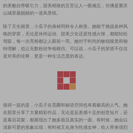
的美貌自带吸引力，甜美精致的五官让人一眼难忘，仿佛是重庆
山城里最靓丽的一道风景线。
除了天生丽质，小瓜子的身材同样令人称羡。她敢于挑战各种风
格的穿搭，无论是休闲运动、甜美少女还是性感火辣，都能轻松
驾驭，每一次亮相都让人眼前一亮。她对于时尚的敏锐嗅觉和独
特理解，也让无数粉丝争相模仿。可以说，小瓜子的穿搭不仅仅
是对美的诠释，更是一种生活态度的表达。
值得一提的是，小瓜子在觅圈和秘语空间也有着极高的人气。她
在那里分享了大量精彩作品，无论是反差感十足的创意短片，还
是幕后花絮，都展现出了她多面且真实的一面。有时候，她会以
清新可爱的形象出现；有时候又化身为性感女神，给人带来强烈