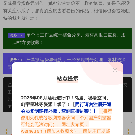
又或是欣赏多元创作，她都能带给你不一样的惊喜。如果你还没
有关注小瓜子，那真的应该去看看她的作品，相信你也会被她独
特的魅力所打动！
单个博主作品统一整合分享、素材高度去重复、逐
优势：
一归档方便收藏！
严禁搬运资源链接，一经发现封号处理，素材资源
提示：
无露点、需求请绕道，关闭本站网页！
站点提示
申明：本文资源均来源网友分享，若侵犯了您的权限可以提交
工单处理。
2026年08月活动进行中！岛遇、秘语空间、
此外本文章皆属于原创文章，转载请注明出处！原文链接：
幻宇星球等资源上线了！【
同行请勿注册开通
https://www.vmiba.com/17400.html
会员复制链接外搬，查到直接封禁！】
（推荐
使用火狐或谷歌浏览器访问，个别国产浏览器
重要声明
可能会无法访问）。网址发布页：
weme.ren
（请加入收藏夹）。请使用正规邮