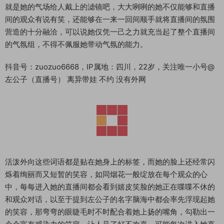
就是她的气场给人戴上的滤镜吧，大大咧咧的她不仅能够和直播
间的观众有说有笑，还能够在一来一回间顺手就将直播间的氛围
营造的十分融洽，可以说她仅凭一己之力就充当起了整个直播间
的气氛组，不得不佩服她带动气氛的能力。
抖音号：zuozuo6668，IP属地：四川，22岁，关注唯一小号@
左公子（直播号） 离异带娃 不约 没有外网
活泼外向这些词语都是贴在她身上的标签，而她的脸上还经常闪
烁着绚丽而又短暂的笑容，如同烟花一般绽放在每个观众的心
中，每每进入她的直播间都会看到嬉皮笑脸的她正在喋喋不休的
和观众对话，以至于提到左公子的名字脑海中都会率先浮现起她
的笑容，那弯弯的眼睫毛时不时配合着她上扬的嘴角，勾勒出一