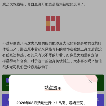
观众大饱眼福，鼻血直流可能也是最为轻微的反噬了。
不过好像也只有这类风格的服饰能够最大化的将她身材的优势给
体现出来，那些原本看起来风格奇特的服饰在被她上身之后竟没
有丝毫违和感，有的只有说不尽的好看，好像是为她量身定做一
样显得格外合身。对于这一的健身美钕博主，大家喜欢吗？相信
很多老司机们已经蠢蠢欲动了~
单个博主作品统一整合分享、素材高度去重复、逐
优势：
一归档方便收藏！
站点提示
严禁搬运资源链接，一经发现封号处理，素材资源
提示：
2026年08月活动进行中！岛遇、秘语空间、
无露点、需求请绕道，关闭本站网页！