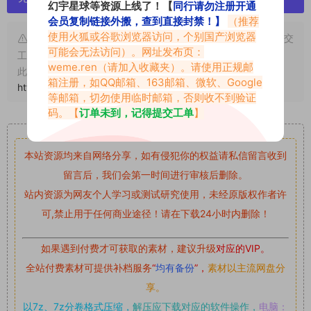
幻宇星球等资源上线了！【
同行请勿注册开通
会员复制链接外搬，查到直接封禁！】
（推荐
使用火狐或谷歌浏览器访问，个别国产浏览器
申明：本文资源均来源网友分享，若侵犯了您的权限可以提交
可能会无法访问）。网址发布页：
工单处理。
weme.ren
（请加入收藏夹）。请使用正规邮
此外本文章皆属于原创文章，转载请注明出处！原文链接：
箱注册，如QQ邮箱、163邮箱、微软、Google
https://www.vmiba.com/1317.html
等邮箱，切勿使用临时邮箱，否则收不到验证
码。【
订单未到，记得提交工单
】
重要声明
本站资源均来自网络分享，如有侵犯你的权益请私信留言
收到
留言后，我们会第一时间进行审核后删除。
站内资源为网友个人学习或测试研究使用，未经原版权作者许
可,禁止用于任何商业途径！请在下载24小时内删除！
如果遇到付费才可获取的素材，建议升级
对应的VIP。
全站付费素材可提供补档服务
“
均有备份
”，
素材以主流网盘分
享。
以7z、7z分卷格式压缩，
解压应下载对应的软件操作，
电脑：