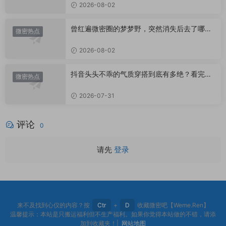
2026-08-02
曾红遍微密圈的梦梦野，突然消失后去了哪
微密热点
里？
2026-08-02
抖音头头不乖的气质穿搭到底有多绝？看完想
微密热点
照搬整套
2026-07-31
评论
0
请先
登录
来不及找到心仪的内容？按
Ctr
+
D
收藏微密吧【Weme.Ren】
温馨提示：本站是只搬运福利但不生产福利。如果你觉得本站做的不错，请添
加到收藏夹！|
网站地图