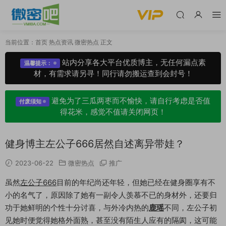
当前位置：
首页
热点资讯
微密热点
正文
站内分享各大平台优质博主，无任何漏点素
温馨提示：
材，有需求请另寻！同行请勿搬运查到会封号！
避免为了三瓜两枣而不愉快，请自行考虑是否值
付废须知
得花米，感觉不值请关闭网页！
健身博主左公子666居然自述离异带娃？
2023-06-22
微密热点
推广
虽然
左公子666
目前的年纪尚还年轻，但她已经在健身圈享有不
小的名气了，原因除了她有一副令人羡慕不已的身材外，还要归
功于她鲜明的个性十分讨喜，与外冷内热的
鹿瑶
不同，左公子初
见她时便觉得她格外面熟，甚至没有陌生人应有的隔阂，这可能