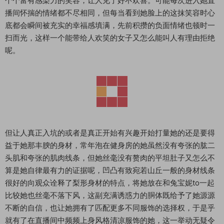
个个富有感染力的笑容，让人见了好不欢喜。可能每次进入她直
播间怀揣的情绪都不尽相同，但每当看到她脸上的这抹笑容时心
底都会瞬间被充实的幸福感填满，先前积攒的负面情绪也顿时一
扫而光，这样一个能带给人欢笑的女子又怎么能叫人有理由拒绝
呢。
但让人真正入坑的或者是真正开始有兴趣开始打量她的还是要得
益于她那丰腴的身材，常年泡在健身房的她虽然没有夸张的肱二
头肌和夸张的肌肉线条，但她丝毫没有赘肉的平坦肚子又怎么不
算是她自律最有力的证据呢，凹凸有致宛若山丘一般的身材线条
很好的向观众诠释了梨形身材的特点，将她放在和兔宝妮to一起
比较她也丝毫不落下风，这副充满诱惑力的胴体既给予了她源源
不断的自信，也让她拥有了匹配更多不同服饰的选择权，于是乎
就有了在直播间中频频上身风格清凉服饰的她，这一举动无疑令