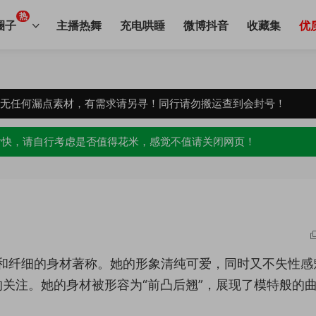
热
圈子
主播热舞
充电哄睡
微博抖音
收藏集
优
，无任何漏点素材，有需求请另寻！同行请勿搬运查到会封号！
愉快，请自行考虑是否值得花米，感觉不值请关闭网页！
和纤细的身材著称。她的形象清纯可爱，同时又不失性感
关注。她的身材被形容为“前凸后翘”，展现了模特般的