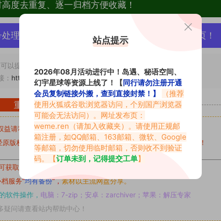
材高度去重复、逐一归档方便收藏！
号处理，素材资源无露点、需求请绕道，关闭本站网页！
站点提示
可以提交工单处理。
2026年08月活动进行中！岛遇、秘语空间、
接：
https://www.vmiba.com/12809.html
幻宇星球等资源上线了！【
同行请勿注册开通
会员复制链接外搬，查到直接封禁！】
（推荐
重要声明
使用火狐或谷歌浏览器访问，个别国产浏览器
可能会无法访问）。网址发布页：
weme.ren
（请加入收藏夹）。请使用正规邮
权益请私信留言
收到留言后，我们会第一时间进行审核后删除。
箱注册，如QQ邮箱、163邮箱、微软、Google
原版权作者许可,禁止用于任何商业途径！请在下载24小时内删除！
等邮箱，切勿使用临时邮箱，否则收不到验证
码。【
订单未到，记得提交工单
】
可获取的素材，建议升级
对应的VIP。
补档服务
“
均有备份
”，
素材以主流网盘分享。
的软件操作，
电脑：7-zip；安卓：zarchiver；苹果：解压专家
多疑问请查看站内帮助中心！