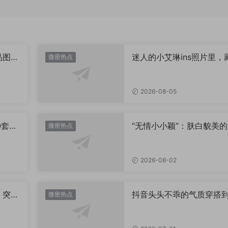
品图
迷人的小艾琳ins照片里，
微密热点
着多少不为人知的小心思
2026-08-05
Q套
“无情小小颖”：肤白貌美的
微密热点
姿兰”眼眸，微密圈里的视
盛宴
2026-08-02
，突然
抖音头头不乖的气质穿搭
微密热点
有多绝？看完想照搬整套