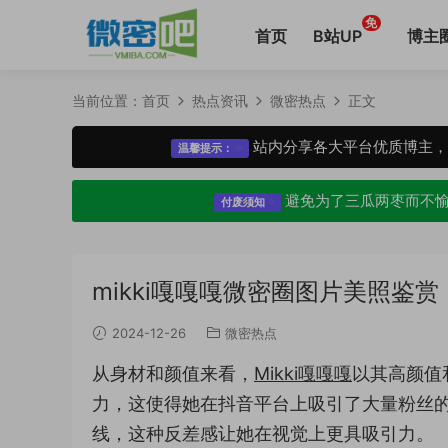
免
首页
B站UP
博主
当前位置：
首页
热点资讯
微密热点
正文
站内分享各大平台优质博主
温馨提示：
避免为了三瓜两枣而不
付废须知
mikki嘎嘎嘎微密圈图片美照鉴赏
2024-12-26
微密热点
从身材和颜值来看，
Mikki嘎嘎嘎
以其高颜值
力，这使得她在抖音平台上吸引了大量粉丝的
线，这种反差感让她在视觉上更具吸引力。