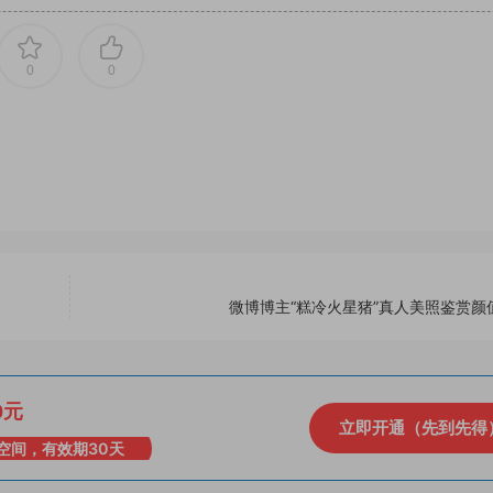
0
0
微博博主“糕冷火星猪”真人美照鉴赏颜
0元
立即开通（先到先得
空间，有效期30天