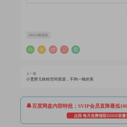
Mikki嘎嘎嘎
上一篇
小雯胖几铁粉空间资源，不拘一格的美
百度网盘内部特批：SVIP会员直降最低10
点我 每月免费领取500G容量