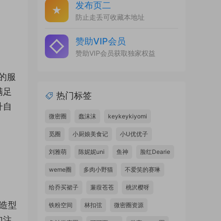
发布页二
防止走丢可收藏本地址
赞助VIP会员
赞助VIP会员获取独家权益
的服
满足
热门标签
升自
微密圈
蠢沫沫
keykeykiyomi
觅圈
小厨娘美食记
小U优优子
刘雅萌
陈妮妮uni
鱼神
脸红Dearie
weme圈
多肉小野猫
不爱笑的赛琳
给乔买裙子
蒹葭苍苍
桃沢樱呀
S造型
铁粉空间
林扣弦
微密圈资源
加注