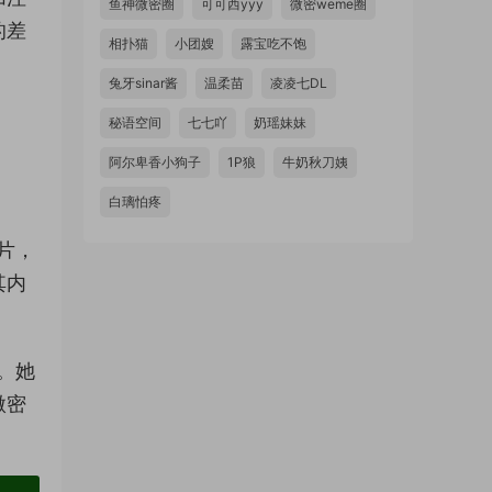
鱼神微密圈
可可西yyy
微密weme圈
的差
相扑猫
小团嫂
露宝吃不饱
兔牙sinar酱
温柔苗
凌凌七DL
秘语空间
七七吖
奶瑶妹妹
阿尔卑香小狗子
1P狼
牛奶秋刀姨
白璃怕疼
片，
其内
。她
微密