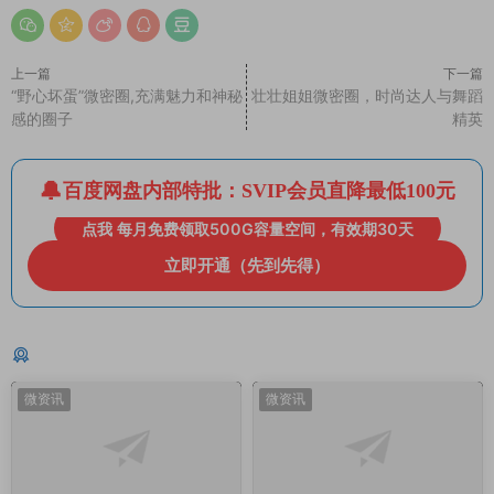
上一篇
下一篇
“野心坏蛋”微密圈,充满魅力和神秘
壮壮姐姐微密圈，时尚达人与舞蹈
感的圈子
精英
百度网盘内部特批：SVIP会员直降最低100元
点我 每月免费领取500G容量空间，有效期30天
立即开通（先到先得）
猜你喜欢
微资讯
微资讯