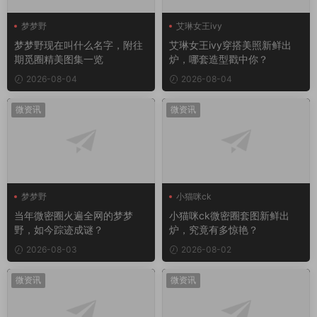
梦梦野
艾琳女王ivy
梦梦野现在叫什么名字，附往
艾琳女王ivy穿搭美照新鲜出
期觅圈精美图集一览
炉，哪套造型戳中你？
2026-08-04
2026-08-04
微资讯
微资讯
梦梦野
小猫咪ck
当年微密圈火遍全网的梦梦
小猫咪ck微密圈套图新鲜出
野，如今踪迹成谜？
炉，究竟有多惊艳？
2026-08-03
2026-08-02
微资讯
微资讯