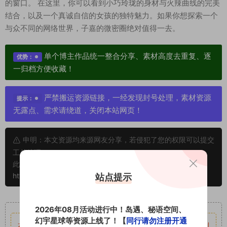
的窗口。 在这里，你可以看到小巧玲珑的身材与火辣曲线的完美
结合，以及一个真诚自信的女孩的独特魅力。如果你想探索一个
与众不同的网络世界，子嘉的微密圈绝对值得一去。
单个博主作品统一整合分享、素材高度去重复、逐
优势：
一归档方便收藏！
严禁搬运资源链接，一经发现封号处理，素材资源
提示：
无露点、需求请绕道，关闭本站网页！
申明：本文资源均来源网友分享，若侵犯了您的权限可以提交
工单处理。
此外本文章皆属于原创文章，转载请注明出处！原文链接：
https://www.vmiba.com/12495.html
站点提示
重要声明
2026年08月活动进行中！岛遇、秘语空间、
幻宇星球等资源上线了！【
同行请勿注册开通
本站资源均来自网络分享，如有侵犯你的权益请私信留言
收到