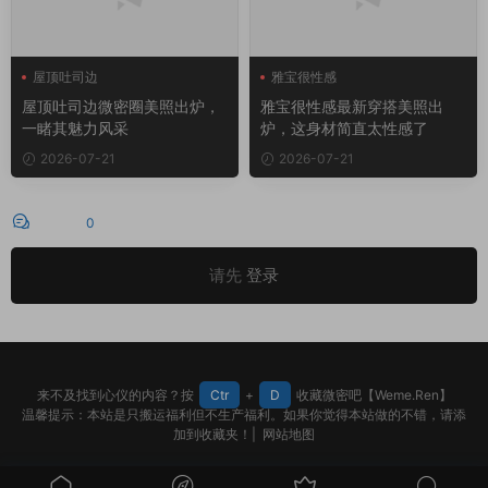
屋顶吐司边
雅宝很性感
屋顶吐司边微密圈
屋顶吐司边微密圈美照出炉，
雅宝很性感最新穿搭美照出
一睹其魅力风采
炉，这身材简直太性感了
2026-07-21
2026-07-21
评论
0
请先
登录
来不及找到心仪的内容？按
Ctr
+
D
收藏微密吧【Weme.Ren】
温馨提示：本站是只搬运福利但不生产福利。如果你觉得本站做的不错，请添
加到收藏夹！|
网站地图