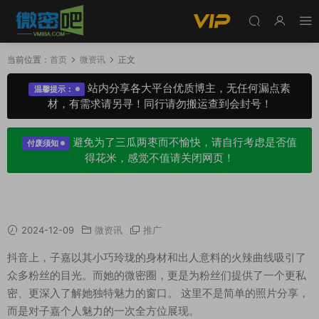
当前位置：
首页
微资讯
正文
站内分享各大平台优质博主，无任何漏点素
温馨提示：
材，有需求请另寻！同行请勿搬运查到会封号！
避免为了三瓜两枣而不愉快，请自行考虑是否值
付废须知
得花米，感觉不值请关闭网页！
抖音子嘉：微密圈里的小巧玲珑与火辣魅力
2024-12-09
微资讯
推广
抖音上，子嘉以其小巧玲珑的身材和出人意料的火辣曲线吸引了
众多粉丝的目光。而她的微密圈，更是为粉丝们提供了一个更私
密、更深入了解她独特魅力的窗口。 这里不是简单的照片分享，
而是对子嘉个人魅力的一次全方位展现。