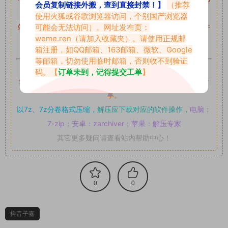
会员复制链接外搬，查到直接封禁！】
（推荐
留言后，我们会第一时间进行审核后删除。
使用火狐或谷歌浏览器访问，个别国产浏览器
可能会无法访问）。网址发布页：
站内资源为网友个人学习或测试研究使用，未经原版权作者许
weme.ren
（请加入收藏夹）。请使用正规邮
可,禁止用于任何商业途径！请在下载24小时内删除！
箱注册，如QQ邮箱、163邮箱、微软、Google
等邮箱，切勿使用临时邮箱，否则收不到验证
如果遇到付费才可获取的素材，建议升级
对应的VIP。
码。【
订单未到，记得提交工单
】
全站付费素材可提供补档服务
“
均有备份
”，
素材以主流网盘分
享。
以7z、7z分卷格式压缩，
解压应下载对应的软件操作，
电脑：
7-zip；安卓：zarchiver；苹果：解压专家
其它更多疑问请查看站内帮助中心！
0
0
抖音子嘉