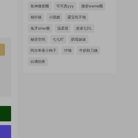
鱼神微密圈
可可西yyy
微密weme圈
相扑猫
小团嫂
露宝吃不饱
兔牙sinar酱
温柔苗
凌凌七DL
秘语空间
七七吖
奶瑶妹妹
阿尔卑香小狗子
1P狼
牛奶秋刀姨
白璃怕疼