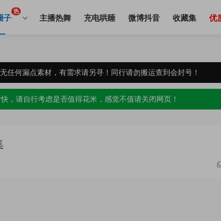
热
圈子
主播热舞
充电哄睡
微博抖音
收藏集
优
，无任何漏点素材，有需求请另寻！同行请勿搬运查到会封号！
愉快，请自行考虑是否值得花米，感觉不值请关闭网页！
集