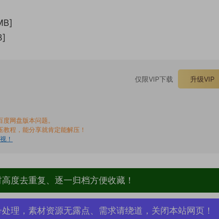
MB]
B]
仅限VIP下载
升级VIP
百度网盘版本问题。
压教程，能分享就肯定能解压！
无视！
材高度去重复、逐一归档方便收藏！
号处理，素材资源无露点、需求请绕道，关闭本站网页！