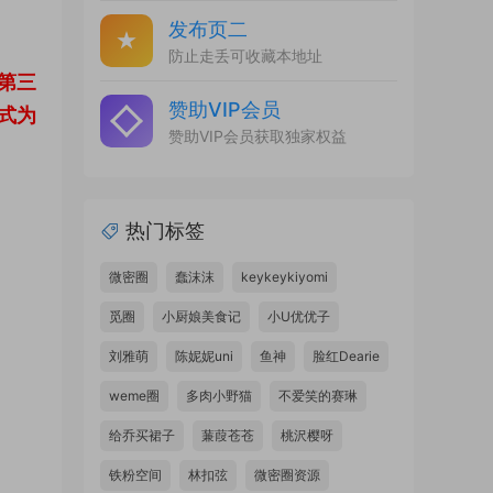
发布页二
防止走丢可收藏本地址
第三
赞助VIP会员
式为
赞助VIP会员获取独家权益
热门标签
微密圈
蠢沫沫
keykeykiyomi
觅圈
小厨娘美食记
小U优优子
刘雅萌
陈妮妮uni
鱼神
脸红Dearie
weme圈
多肉小野猫
不爱笑的赛琳
给乔买裙子
蒹葭苍苍
桃沢樱呀
铁粉空间
林扣弦
微密圈资源