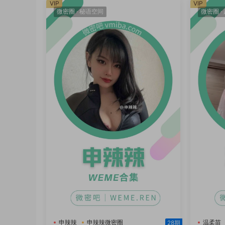
VIP
VIP
微密圈
·
秘语空间
微密圈
·
申辣辣
申辣辣微密圈
温柔苗
28期