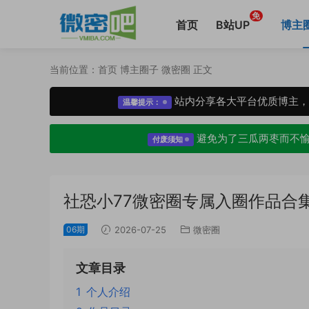
免
首页
B站UP
博主
当前位置：
首页
博主圈子
微密圈
正文
站内分享各大平台优质博主
温馨提示：
避免为了三瓜两枣而不
付废须知
社恐小77微密圈专属入圈作品合
06期
2026-07-25
微密圈
文章目录
1
个人介绍