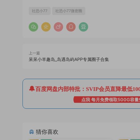
社恐小77
社恐小77微密圈
上一篇
呆呆小羊趣岛_岛遇岛屿APP专属圈子合集
百度网盘内部特批：SVIP会员直降最低10
点我 每月免费领取500G容量
猜你喜欢