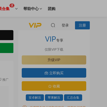
优
质合集
帮助中心
团购
登录
注册
VIP
专享
仅限VIP下载
升级VIP
立即购买
推广
收藏
安卓解压
苹果解压
汇总合集