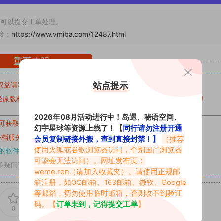
可以提交工单处理。
接：
https://www.vmiba.com/12487.html
重要声明
站点提示
权益请私信留言
收到留言后，我们会第一时间进行审核后删除。
原版权作者许可,禁止用于任何商业途径！请在下载24小时内删除！
2026年08月活动进行中！岛遇、秘语空间、
可获取的素材，建议升级
对应的VIP。
幻宇星球等资源上线了！【
同行请勿注册开通
补档服务
“
均有备份
”，
素材以主流网盘分享。
会员复制链接外搬，查到直接封禁！】
（推荐
使用火狐或谷歌浏览器访问，个别国产浏览器
的软件操作，
电脑：7-zip；安卓：zarchiver；苹果：解压专家
可能会无法访问）。网址发布页：
多疑问请查看站内帮助中心！
weme.ren
（请加入收藏夹）。请使用正规邮
箱注册，如QQ邮箱、163邮箱、微软、Google
等邮箱，切勿使用临时邮箱，否则收不到验证
码。【
订单未到，记得提交工单
】
0
0