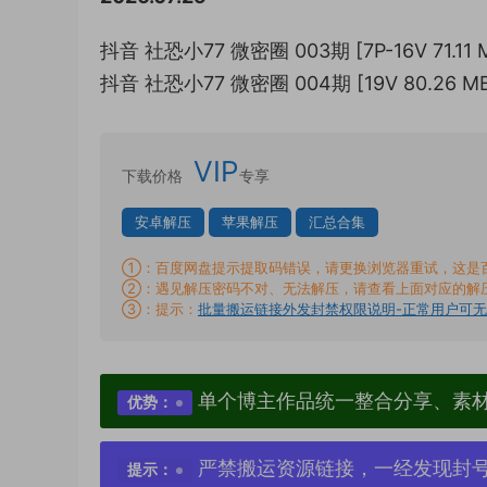
抖音 社恐小77 微密圈 003期 [7P-16V 71.11 
抖音 社恐小77 微密圈 004期 [19V 80.26 M
VIP
下载价格
专享
安卓解压
苹果解压
汇总合集
①：百度网盘提示提取码错误，请更换浏览器重试，这是
②：遇见解压密码不对、无法解压，请查看上面对应的解
③：提示：
批量搬运链接外发封禁权限说明-正常用户可
单个博主作品统一整合分享、素
优势：
严禁搬运资源链接，一经发现封
提示：