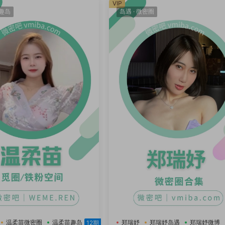
VIP
趣岛
岛遇
·
微密圈
温柔苗微密圈
温柔苗趣岛
郑瑞妤
郑瑞妤岛遇
郑瑞妤微博
12期