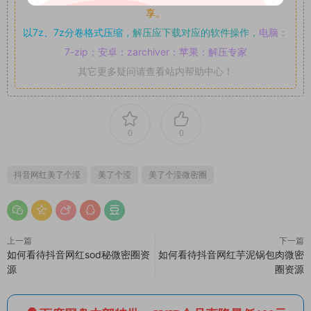
享。
以7z、7z分卷格式压缩，
解压应下载对应的软件操作，
电脑：
7-zip；安卓：zarchiver；苹果：解压专家
其它更多疑问请查看站内帮助中心！
0
0
抖音网红美了个滢
美了个滢
美了个滢微密圈
上一篇
下一篇
如何看待抖音网红sod秘微密圈资
如何看待抖音网红芋泥锅包肉微密
源
圈资源