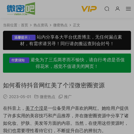
当前位置：
首页
热点资讯
微密热点
正文
站内分享各大平台优质博主，无任何漏点素
温馨提示：
材，有需求请另寻！同行请勿搬运查到会封号！
避免为了三瓜两枣而不愉快，请自行考虑是否值
付废须知
得花米，感觉不值请关闭网页！
如何看待抖音网红美了个滢微密圈资源
2023-05-01
微密热点
推广
在抖音上，
美了个滢
是一位备受用户喜欢的网红。她给用户提供
了许多实用的美容技巧和产品推荐，并在微密圈资源中分享了诸
如化妆、护肤、美发等方面的内容。当然，在使用这些资源时，
我们也需要理性看待它们，不断提升自己的辨别力。