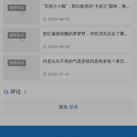
“无情小小颖”：肤白貌美的“卡姿兰”眼眸，微密
微密热点
圈里的视觉盛宴
2026-08-02
曾红遍微密圈的梦梦野，突然消失后去了哪
微密热点
里？
2026-08-02
抖音头头不乖的气质穿搭到底有多绝？看完想
微密热点
照搬整套
2026-07-31
评论
0
请先
登录