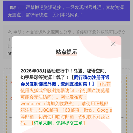
严禁搬运资源链接，一经发现封号处理，素材资源
提示：
无露点、需求请绕道，关闭本站网页！
申明：本文资源均来源网友分享，若侵犯了您的权限可以提交
工单处理。
此外本文章皆属于原创文章，转载请注明出处！原文链接：
站点提示
https://www.vmiba.com/124.html
重要声明
2026年08月活动进行中！岛遇、秘语空间、
幻宇星球等资源上线了！【
同行请勿注册开通
本站资源均来自网络分享，如有侵犯你的权益请私信留言
收到
会员复制链接外搬，查到直接封禁！】
（推荐
使用火狐或谷歌浏览器访问，个别国产浏览器
留言后，我们会第一时间进行审核后删除。
可能会无法访问）。网址发布页：
站内资源为网友个人学习或测试研究使用，未经原版权作者许
weme.ren
（请加入收藏夹）。请使用正规邮
可,禁止用于任何商业途径！请在下载24小时内删除！
箱注册，如QQ邮箱、163邮箱、微软、Google
等邮箱，切勿使用临时邮箱，否则收不到验证
如果遇到付费才可获取的素材，建议升级
对应的VIP。
码。【
订单未到，记得提交工单
】
全站付费素材可提供补档服务
“
均有备份
”，
素材以主流网盘分