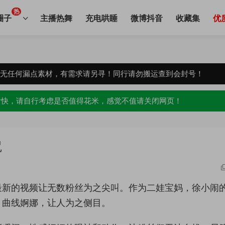
热
圈子
主播热舞
充电哄睡
微博抖音
收藏集
优
，无任何漏点素材，有需求请另寻！同行请勿搬运查到会封号！
愉快，请自行考虑是否值得花米，感觉不值请关闭网页！
咒
最新的视频让无数粉丝为之尖叫。作为二娃宝妈，徐小闹
，曲线婀娜，让人为之侧目。