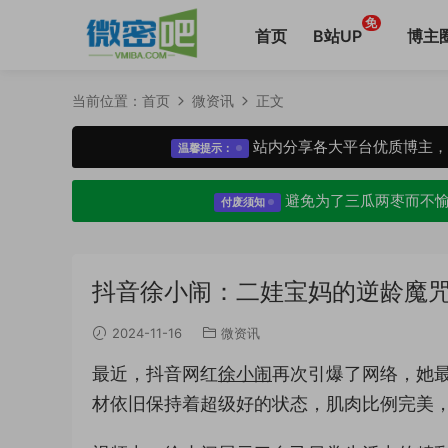
免
首页
B站UP
博主
当前位置：
首页
微资讯
正文
站内分享各大平台优质博主
温馨提示：
避免为了三瓜两枣而不
付废须知
抖音徐小闹：二娃宝妈的逆龄魔
2024-11-16
微资讯
最近，抖音网红
徐小闹
再次引爆了网络，她
材依旧保持着超级好的状态，肌肉比例完美