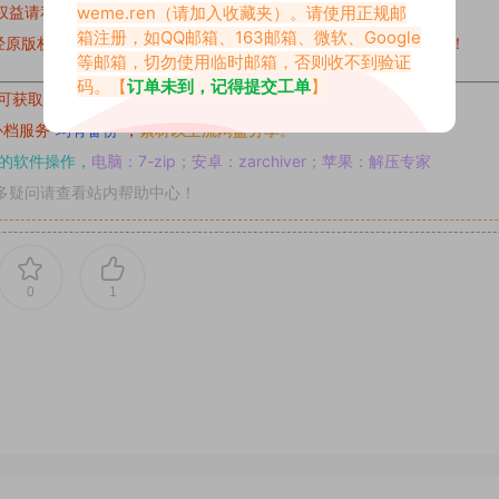
weme.ren
（请加入收藏夹）。请使用正规邮
权益请私信留言
收到留言后，我们会第一时间进行审核后删除。
箱注册，如QQ邮箱、163邮箱、微软、Google
原版权作者许可,禁止用于任何商业途径！请在下载24小时内删除！
等邮箱，切勿使用临时邮箱，否则收不到验证
码。【
订单未到，记得提交工单
】
可获取的素材，建议升级
对应的VIP。
补档服务
“
均有备份
”，
素材以主流网盘分享。
的软件操作，
电脑：7-zip；安卓：zarchiver；苹果：解压专家
多疑问请查看站内帮助中心！
0
1