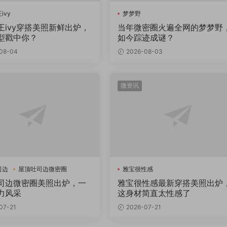
ivy
梦梦野
王ivy穿搭美照新鲜出炉，
当年微密圈火遍全网的梦梦野
型戳中你？
如今踪迹成谜？
08-04
2026-08-03
微资讯
司边
屋顶吐司边微密圈
雅宝很性感
司边微密圈美照出炉，一
雅宝很性感最新穿搭美照出炉
力风采
这身材简直太性感了
07-21
2026-07-21