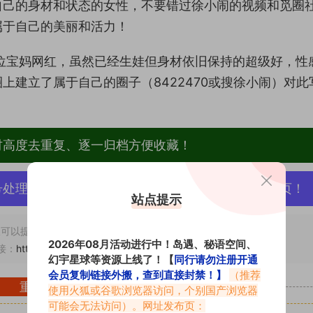
自己的身材和状态的女性，不要错过徐小闹的视频和觅圈
属于自己的美丽和活力！
位宝妈网红，虽然已经生娃但身材依旧保持的超级好，性
上建立了属于自己的圈子（8422470或搜徐小闹）对此
材高度去重复、逐一归档方便收藏！
号处理，素材资源无露点、需求请绕道，关闭本站网页！
站点提示
可以提交工单处理。
2026年08月活动进行中！岛遇、秘语空间、
接：
https://www.vmiba.com/11996.html
幻宇星球等资源上线了！【
同行请勿注册开通
会员复制链接外搬，查到直接封禁！】
（推荐
重要声明
使用火狐或谷歌浏览器访问，个别国产浏览器
可能会无法访问）。网址发布页：