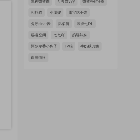
鱼神微密圈
可可西yyy
微密weme圈
相扑猫
小团嫂
露宝吃不饱
兔牙sinar酱
温柔苗
凌凌七DL
秘语空间
七七吖
奶瑶妹妹
阿尔卑香小狗子
1P狼
牛奶秋刀姨
白璃怕疼