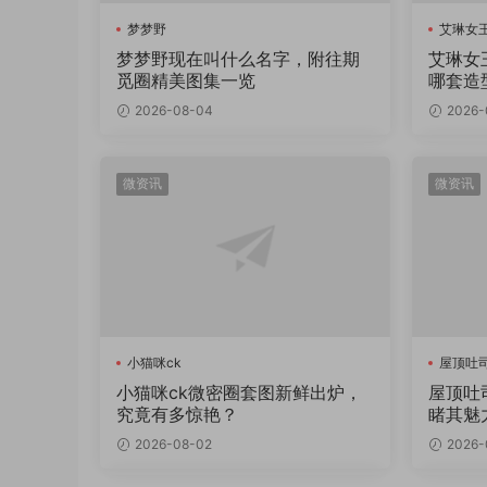
梦梦野
艾琳女王
梦梦野现在叫什么名字，附往期
艾琳女
觅圈精美图集一览
哪套造
2026-08-04
2026-
微资讯
微资讯
小猫咪ck
屋顶吐
小猫咪ck微密圈套图新鲜出炉，
屋顶吐
究竟有多惊艳？
睹其魅
2026-08-02
2026-