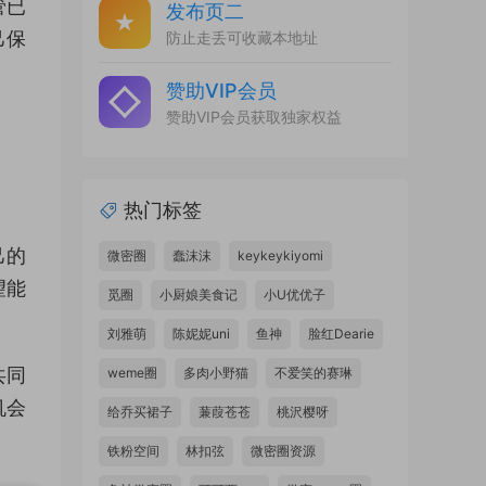
管已
发布页二
己保
防止走丢可收藏本地址
赞助VIP会员
赞助VIP会员获取独家权益
热门标签
己的
微密圈
蠢沫沫
keykeykiyomi
望能
觅圈
小厨娘美食记
小U优优子
刘雅萌
陈妮妮uni
鱼神
脸红Dearie
共同
weme圈
多肉小野猫
不爱笑的赛琳
机会
给乔买裙子
蒹葭苍苍
桃沢樱呀
铁粉空间
林扣弦
微密圈资源