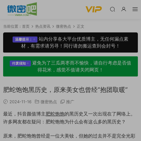
当前位置：
首页
热点资讯
微密热点
正文
站内分享各大平台优质博主，无任何漏点素
温馨提示：
材，有需求请另寻！同行请勿搬运查到会封号！
避免为了三瓜两枣而不愉快，请自行考虑是否值
付废须知
得花米，感觉不值请关闭网页！
肥蛇饱饱黑历史，原来美女也曾经“抱团取暖”
2024-11-16
微密热点
推广
最近，抖音颜值博主
肥蛇饱饱
的黑历史又一次出现在了网络上。
许多网友都在疑问：肥蛇饱饱为什么会有这么多的黑历史？
原来，肥蛇饱饱曾经是一位大美钕，但她的过去并不是完全光彩