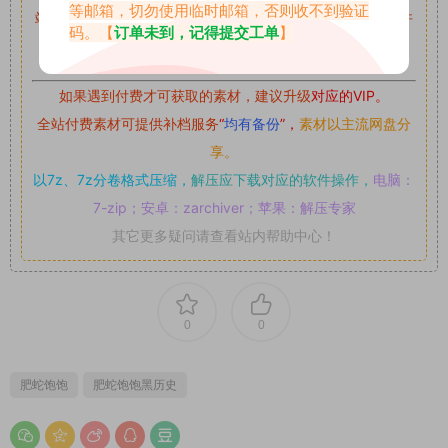
等邮箱，切勿使用临时邮箱，否则收不到验证
站内资源为网友个人学习或测试研究使用，未经原版权作者许
码。【
订单未到，记得提交工单
】
可,禁止用于任何商业途径！请在下载24小时内删除！
如果遇到付费才可获取的素材，建议升级
对应的VIP。
全站付费素材可提供补档服务
“
均有备份
”，
素材以主流网盘分
享。
以7z、7z分卷格式压缩，
解压应下载对应的软件操作，
电脑：
7-zip；安卓：zarchiver；苹果：解压专家
其它更多疑问请查看站内帮助中心！
0
0
肥蛇饱饱
肥蛇饱饱黑历史