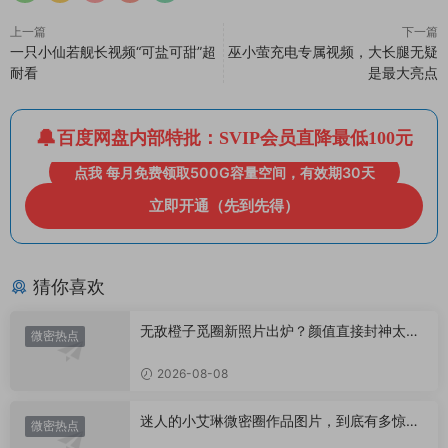
上一篇
下一篇
一只小仙若舰长视频“可盐可甜”超
巫小萤充电专属视频，大长腿无疑
耐看
是最大亮点
百度网盘内部特批：SVIP会员直降最低100元
点我 每月免费领取500G容量空间，有效期30天
立即开通（先到先得）
猜你喜欢
无敌橙子觅圈新照片出炉？颜值直接封神太惊
微密热点
艳！
2026-08-08
迷人的小艾琳微密圈作品图片，到底有多惊
微密热点
艳？