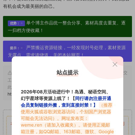
有机会成为最美丽的自己。
单个博主作品统一整合分享、素材高度去重复、逐
优势：
一归档方便收藏！
严禁搬运资源链接，一经发现封号处理，素材资源
提示：
无露点、需求请绕道，关闭本站网页！
站点提示
申明：本文资源均来源网友分享，若侵犯了您的权限可以提交
工单处理。
此外本文章皆属于原创文章，转载请注明出处！原文链接：
2026年08月活动进行中！岛遇、秘语空间、
https://www.vmiba.com/11990.html
幻宇星球等资源上线了！【
同行请勿注册开通
会员复制链接外搬，查到直接封禁！】
（推荐
重要声明
使用火狐或谷歌浏览器访问，个别国产浏览器
可能会无法访问）。网址发布页：
本站资源均来自网络分享，如有侵犯你的权益请私信留言
收到
weme.ren
（请加入收藏夹）。请使用正规邮
箱注册，如QQ邮箱、163邮箱、微软、Google
留言后，我们会第一时间进行审核后删除。