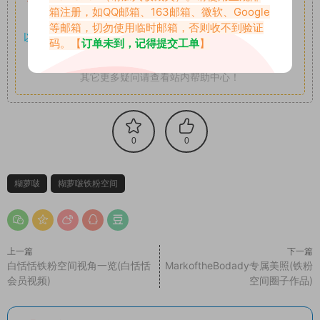
箱注册，如QQ邮箱、163邮箱、微软、Google
享。
等邮箱，切勿使用临时邮箱，否则收不到验证
以7z、7z分卷格式压缩，
解压应下载对应的软件操作，
电脑：
码。【
订单未到，记得提交工单
】
7-zip；安卓：zarchiver；苹果：解压专家
其它更多疑问请查看站内帮助中心！
0
0
糊萝啵
糊萝啵铁粉空间
上一篇
下一篇
白恬恬铁粉空间视角一览(白恬恬
MarkoftheBodady专属美照(铁粉
会员视频)
空间圈子作品)