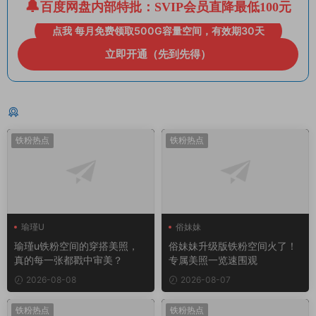
百度网盘内部特批：SVIP会员直降最低100元
点我 每月免费领取500G容量空间，有效期30天
立即开通（先到先得）
猜你喜欢
铁粉热点
铁粉热点
瑜瑾U
俗妹妹
瑜瑾u铁粉空间的穿搭美照，
俗妹妹升级版铁粉空间火了！
真的每一张都戳中审美？
专属美照一览速围观
2026-08-08
2026-08-07
铁粉热点
铁粉热点