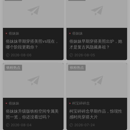
俗妹妹
俗妹妹
俗妹妹早期穿搭美照vs现在，
俗妹妹早期穿搭美照出炉，她
哪个阶段更戳你？
才是复古风隐藏鼻祖？
2026-08-06
2026-08-05
铁粉热点
铁粉热点
俗妹妹
柯宝碎碎念
俗妹妹升级版铁粉空间专属美
柯宝碎碎念早期作品，惊现性
照一览，你还没看过吗？
感时尚穿搭大片
2026-08-04
2026-07-24