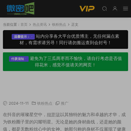
当前位置：
首页
热点资讯
铁粉热点
正文
站内分享各大平台优质博主，无任何漏点素
温馨提示：
材，有需求请另寻！同行请勿搬运查到会封号！
避免为了三瓜两枣而不愉快，请自行考虑是否值
付废须知
得花米，感觉不值请关闭网页！
糊萝啵铁粉空间圈子视图鉴赏，积极向上的正能
量
2024-11-11
铁粉热点
推广
在抖音的璀璨星空中，
糊萝啵
以其独特的魅力和卓越的才华，成
为铁粉圈子里的闪耀明星。无论是她的身材曲线，还是她的颜
值，都是无数粉丝心中的女神。她那匀称的身材不仅展现了健康