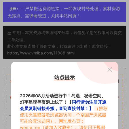
严禁搬运资源链接，一经发现封号处理，素材资源
提示：
无露点、需求请绕道，关闭本站网页！
申明：本文资源均来源网友分享，若侵犯了您的权限可以提交
工单处理。
此外本文章皆属于原创文章，转载请注明出处！原文链接：
https://www.vmiba.com/11888.html
重要声明
站点提示
本站资源均来自网络分享，如有侵犯你的权益请私信留言
收到
留言后，我们会第一时间进行审核后删除。
2026年08月活动进行中！岛遇、秘语空间、
站内资源为网友个人学习或测试研究使用，未经原版权作者许
幻宇星球等资源上线了！【
同行请勿注册开通
可,禁止用于任何商业途径！请在下载24小时内删除！
会员复制链接外搬，查到直接封禁！】
（推荐
使用火狐或谷歌浏览器访问，个别国产浏览器
如果遇到付费才可获取的素材，建议升级
对应的VIP。
可能会无法访问）。网址发布页：
weme.ren
（请加入收藏夹）。请使用正规邮
全站付费素材可提供补档服务
“
均有备份
”，
素材以主流网盘分