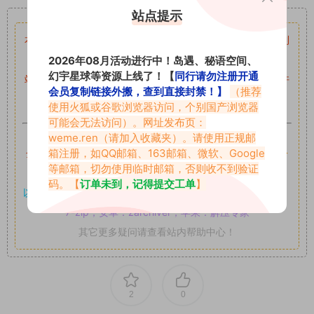
重要声明
站点提示
本站资源均来自网络分享，如有侵犯你的权益请私信留言
收到
留言后，我们会第一时间进行审核后删除。
2026年08月活动进行中！岛遇、秘语空间、
幻宇星球等资源上线了！【
同行请勿注册开通
站内资源为网友个人学习或测试研究使用，未经原版权作者许
会员复制链接外搬，查到直接封禁！】
（推荐
可,禁止用于任何商业途径！请在下载24小时内删除！
使用火狐或谷歌浏览器访问，个别国产浏览器
可能会无法访问）。网址发布页：
如果遇到付费才可获取的素材，建议升级
对应的VIP。
weme.ren
（请加入收藏夹）。请使用正规邮
箱注册，如QQ邮箱、163邮箱、微软、Google
全站付费素材可提供补档服务
“
均有备份
”，
素材以主流网盘分
等邮箱，切勿使用临时邮箱，否则收不到验证
享。
码。【
订单未到，记得提交工单
】
以7z、7z分卷格式压缩，
解压应下载对应的软件操作，
电脑：
7-zip；安卓：zarchiver；苹果：解压专家
其它更多疑问请查看站内帮助中心！
2
0