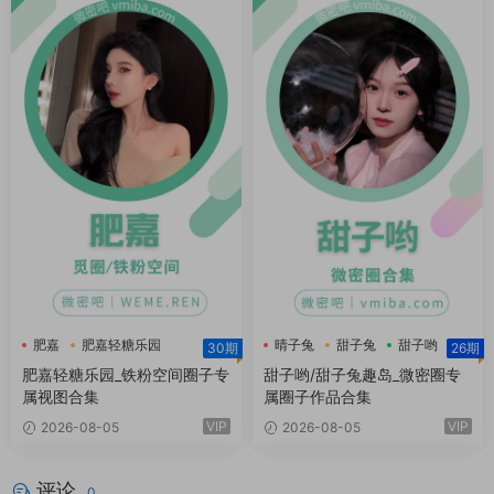
肥嘉
肥嘉轻糖乐园
晴子兔
甜子兔
甜子哟
30期
26期
肥嘉铁粉空间
肥嘉轻糖乐园_铁粉空间圈子专
甜子哟/甜子兔趣岛_微密圈专
属视图合集
属圈子作品合集
VIP
VIP
2026-08-05
2026-08-05
评论
0