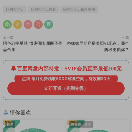
妈的大宝贝
妈的大宝贝趣岛
妈的大宝贝铁粉空间
上一篇
下一篇
阿色幻宇星球_微密圈专属圈子作
俗妹妹早期穿搭美照vs现在，哪个
品合集
阶段更戳你？
百度网盘内部特批：SVIP会员直降最低100元
点我 每月免费领取500G容量空间，有效期30天
立即开通（先到先得）
猜你喜欢
VIP
VIP
趣岛
微密圈
·
趣岛