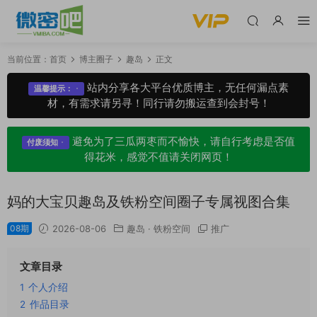
当前位置：
首页
博主圈子
趣岛
正文
站内分享各大平台优质博主，无任何漏点素
温馨提示：
材，有需求请另寻！同行请勿搬运查到会封号！
避免为了三瓜两枣而不愉快，请自行考虑是否值
付废须知
得花米，感觉不值请关闭网页！
妈的大宝贝趣岛及铁粉空间圈子专属视图合集
08期
2026-08-06
趣岛
·
铁粉空间
推广
文章目录
1
个人介绍
2
作品目录